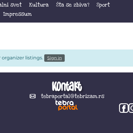
alni svet
Kultura
Šta se zbiva?
Sport
Impressum
shboard
organizer listings.
Sign in
Kontakt
tebraportal@tebrizam.rs