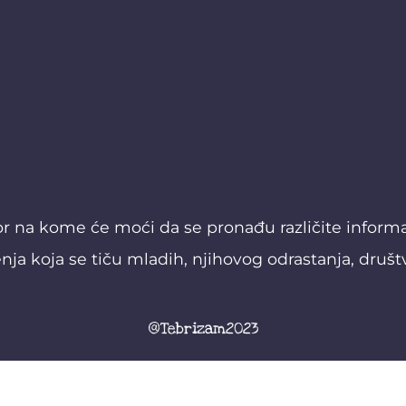
or na kome će moći da se pronađu različite informaci
nja koja se tiču mladih, njihovog odrastanja, društ
@Tebrizam2023