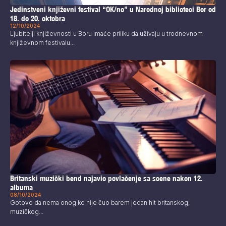
Jedinstveni književni festival “OK/no” u Narodnoj biblioteci Bor od
18. do 20. oktobra
12/10/2024
Ljubitelji književnosti u Boru imaće priliku da uživaju u trodnevnom
književnom festivalu...
Britanski muzički bend najavio povlačenje sa scene nakon 12.
albuma
08/10/2024
Gotovo da nema onog ko nije čuo barem jedan hit britanskog,
muzičkog...