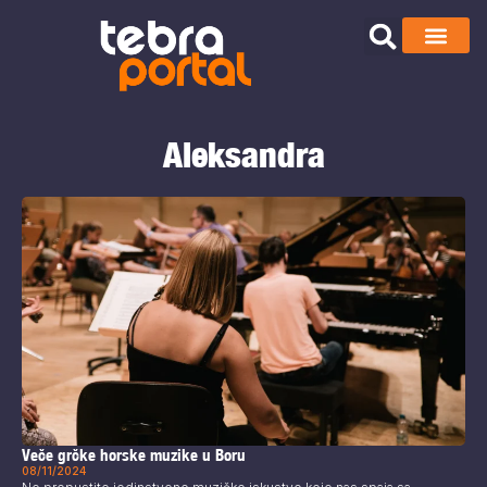
Aleksandra
Veče grčke horske muzike u Boru
08/11/2024