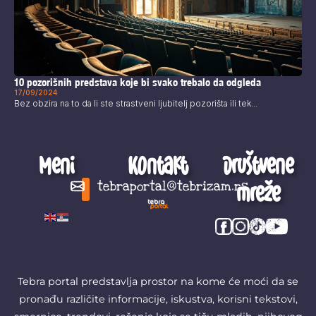
10 pozorišnih predstava koje bi svako trebalo da odgleda
17/09/2024
Bez obzira na to da li ste strastveni ljubitelj pozorišta ili tek...
Meni
Kontakt
Društvene
mreže
tebraportal@tebrizam.rs
Digitalni svet
Glas mladih
Zapazi ovo
Šta se zbiva?
Tebra portal predstavlja prostor na kome će moći da se
pronađu različite informacije, iskustva, korisni tekstovi,