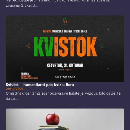
Ne propustite jedinstveno muzičko iskustvo koje nas spaja sa
zvucima Grčke! U...
Kvistok – humanitarni pab kviz u Boru
29/10/2024
Omladinski centar Zaječar poziva sve ljubitelje kvizova, bilo da želite
da se...