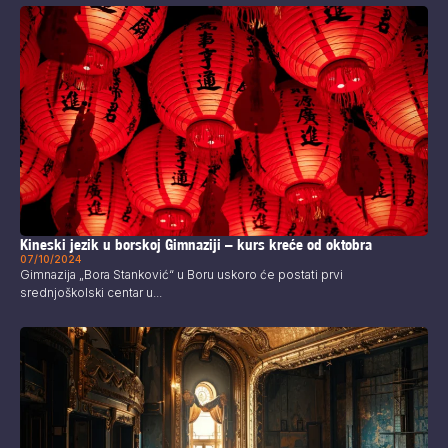
Kineski jezik u borskoj Gimnaziji – kurs kreće od oktobra
07/10/2024
Gimnazija „Bora Stanković“ u Boru uskoro će postati prvi
srednjoškolski centar u...