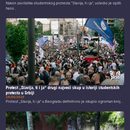
Nakon završetka studentskog protesta "Slavija, ti i ja", usledio je opšti
haos...
Protest „Slavija, ti i ja“ drugi najveći skup u istoriji studentskih
protesta u Srbiji
24/05/2026
Protest „Slavija, ti i ja“ u Beogradu definitivno je okupio ogroman broj...