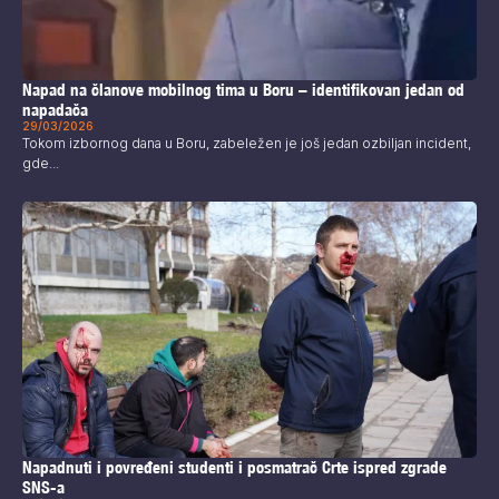
Napad na članove mobilnog tima u Boru – identifikovan jedan od
napadača
29/03/2026
Tokom izbornog dana u Boru, zabeležen je još jedan ozbiljan incident,
gde...
Napadnuti i povređeni studenti i posmatrač Crte ispred zgrade
SNS-a