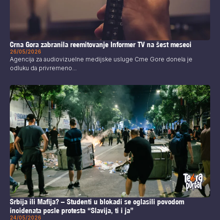
Crna Gora zabranila reemitovanje Informer TV na šest meseci
26/05/2026
Agencija za audiovizuelne medijske usluge Crne Gore donela je
odluku da privremeno...
Srbija ili Mafija? – Studenti u blokadi se oglasili povodom
incidenata posle protesta “Slavija, ti i ja”
24/05/2026