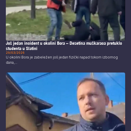
Još jedan incident u okolini Bora – Desetina muškaraca pretuklo
studenta u Slatini
29/03/2026
U okolini Bora je zabeležen još jedan fizički napad tokom izbornog
dana,...