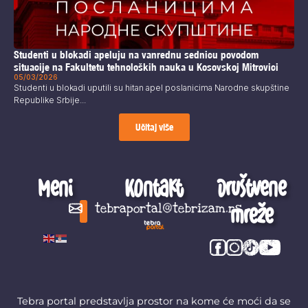
Studenti u blokadi apeluju na vanrednu sednicu povodom
situacije na Fakultetu tehnoloških nauka u Kosovskoj Mitrovici
05/03/2026
Studenti u blokadi uputili su hitan apel poslanicima Narodne skupštine
Republike Srbije...
Učitaj više
Meni
Kontakt
Društvene
mreže
tebraportal@tebrizam.rs
Digitalni svet
Glas mladih
Zapazi ovo
Šta se zbiva?
Tebra portal predstavlja prostor na kome će moći da se