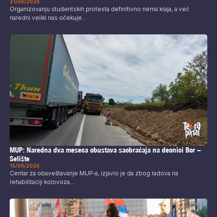
21/06/2026
Organizovanju studentskih protesta definitivno nema kraja, a već
naredni veliki nas očekuje...
MUP: Naredna dva meseca obustava saobraćaja na deonici Bor –
Selište
15/06/2026
Centar za obaveštavanje MUP-a, izjavio je da zbog radova na
rehabilitaciji kolovoza...