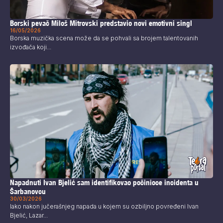
Borski pevač Miloš Mitrovski predstavio novi emotivni singl
16/05/2026
Borska muzička scena može da se pohvali sa brojem talentovanih
izvođača koji...
Napadnuti Ivan Bjelić sam identifikovao počinioce incidenta u
Šarbanovcu
30/03/2026
Iako nakon jučerašnjeg napada u kojem su ozbiljno povređeni Ivan
Bjelić, Lazar...