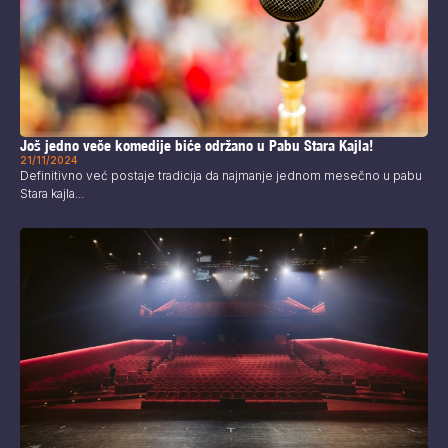
Još jedno veče komedije biće održano u Pabu Stara Kajla!
21/11/2024
Definitivno već postaje tradicija da najmanje jednom mesečno u pabu
Stara kajla...