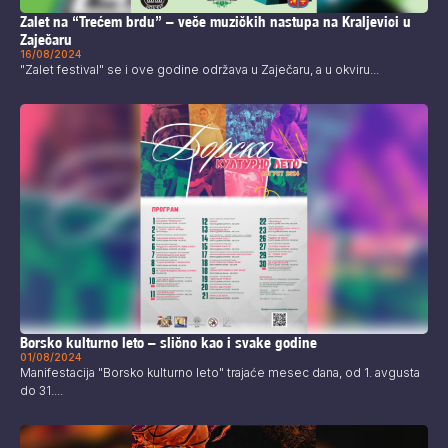
Zalet na “Trećem brdu” – veče muzičkih nastupa na Kraljevici u
Zaječaru
16/08/2024
"Zalet festival" se i ove godine održava u Zaječaru, a u okviru...
Borsko kulturno leto – slično kao i svake godine
01/08/2024
Manifestacija "Borsko kulturno leto" trajaće mesec dana, od 1. avgusta
do 31....