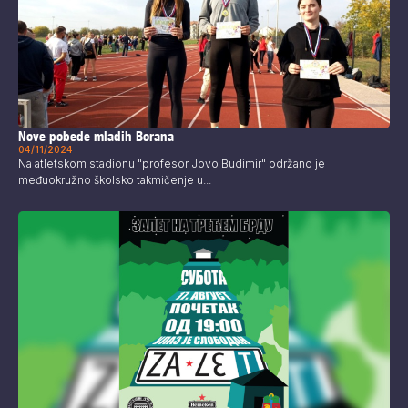
Nove pobede mladih Borana
04/11/2024
Na atletskom stadionu "profesor Jovo Budimir" održano je
međuokružno školsko takmičenje u...