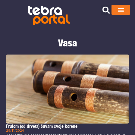
Vasa
Frulom (od drveta) čuvam svoje korene
29/11/2024