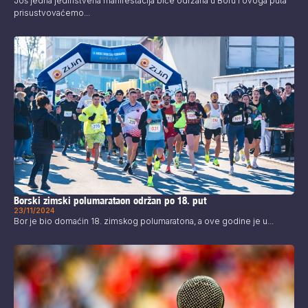
Još jedna jedinstvena manifestacija biće održana u Boru i ovoga puta
prisustvovaćemo...
Borski zimski polumarataon održan po 18. put
23/11/2024
Bor je bio domaćin 18. zimskog polumaratona, a ove godine je u...