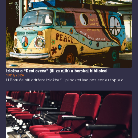
Izložba o “Deci cveća” (ili za njih) u borskoj biblioteci
18/11/2024
U Boru će biti održana izložba “Hipi pokret kao poslednja utopija o...