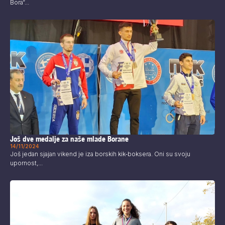
Bora“...
Još dve medalje za naše mlade Borane
14/11/2024
Još jedan sjajan vikend je iza borskih kik-boksera. Oni su svoju
upornost,...