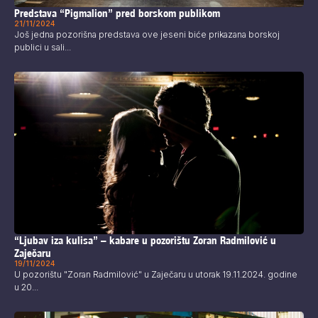
Predstava “Pigmalion” pred borskom publikom
21/11/2024
Još jedna pozorišna predstava ove jeseni biće prikazana borskoj
publici u sali...
“Ljubav iza kulisa” – kabare u pozorištu Zoran Radmilović u
Zaječaru
19/11/2024
U pozorištu "Zoran Radmilović" u Zaječaru u utorak 19.11.2024. godine
u 20...