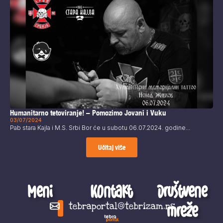
Humanitarno tetoviranje! – Pomozimo Jovani i Vuku
03/07/2024
Pab stara Kajla i M.S. Srbi Bor će u subotu 06.07.2024. godine...
Učitaj više
Meni
Kontakt
Društvene
mreže
tebraportal@tebrizam.rs
Digitalni svet
Glas mladih
Zapazi ovo
Šta se zbiva?