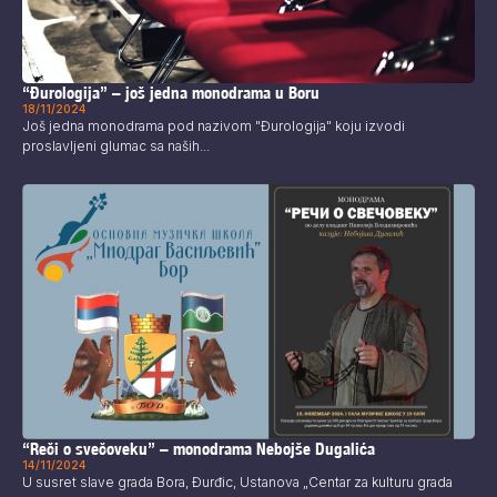
“Đurologija” – još jedna monodrama u Boru
18/11/2024
Još jedna monodrama pod nazivom "Đurologija" koju izvodi
proslavljeni glumac sa naših...
“Reči o svečoveku” – monodrama Nebojše Dugalića
14/11/2024
U susret slave grada Bora, Đurđic, Ustanova „Centar za kulturu grada