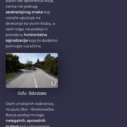
blizini već spomenuti klub,
nema niti jednog
saobraćajnog znaka
koji
vozače upućuje na
skretanje ka ovom klubu, a
osim toga, ne postoji ni
potrebna
horizontalna
signalizacija
koja bi dodatno
pomogla vozačima.
Foto: Tebrizam
Osim značajnih raskrsnica,
na putu Bor – Brestovačka
Banja postoji mnogo
nelegalnih, sporednih
puteva
koji umnogome