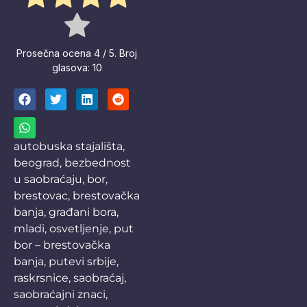
Prosečna ocena
4
/ 5. Broj
glasova:
10
autobuska stajališta
,
beograd
,
bezbednost
u saobraćaju
,
bor
,
brestovac
,
brestovačka
banja
,
građani bora
,
mladi
,
osvetljenje
,
put
bor – brestovačka
banja
,
putevi srbije
,
raskrsnice
,
saobraćaj
,
saobraćajni znaci
,