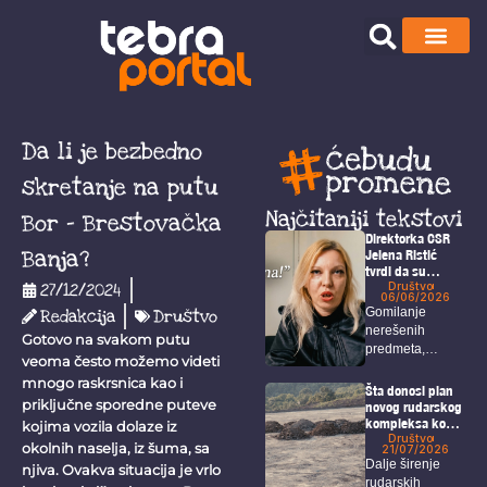
Da li je bezbedno
skretanje na putu
Najčitaniji tekstovi
Bor – Brestovačka
Direktorka CSR
Banja?
Jelena Ristić
tvrdi da su
navodi o čekanju
Društvo
27/12/2024
06/06/2026
rešenja za isplatu
Gomilanje
Redakcija
Društvo
neistiniti –
nerešenih
Održan protest
Gotovo na svakom putu
predmeta,
ispred CSR
veoma često možemo videti
višemesečno
mnogo raskrsnica kao i
kašnjenje isplata
Šta donosi plan
priključne sporedne puteve
za porodilje,
novog rudarskog
kompleksa kod
onkološke
kojima vozila dolaze iz
Bora i Zaječara?
Društvo
bolesnike...
okolnih naselja, iz šuma, sa
21/07/2026
Dalje širenje
njiva. Ovakva situacija je vrlo
rudarskih