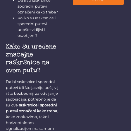
Da li su raskrsnice i
sporedni putevi
označeni kako treba?
Koliko su raskrsnice i
sporedni putevi
uopšte vidljivi i
osvetljeni?
Kako su uređene
značajne
raskrsnice na
ovom putu?
Da bi raskrsnice i sporedni
putevi bili što jasnije uočljiviji
i što bezbedniji za odvijanje
saobraćaja, potrebno je da
su ove
raskrsnice i sporedni
putevi označeni kako treba
,
kako znakovima, tako i
horizontalnom
signalizacijom na samom