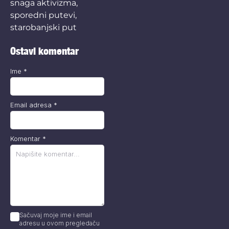
snaga aktivizma
,
sporedni putevi
,
starobanjski put
Ostavi komentar
Ime
*
Email adresa
*
Komentar
*
Sačuvaj moje ime i email
adresu u ovom pregledaču