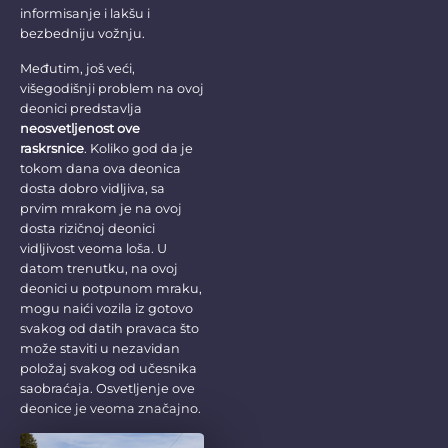
informisanje i lakšu i
bezbedniju vožnju.
Međutim, još veći,
višegodišnji problem na ovoj
deonici predstavlja
neosvetljenost ove
raskrsnice
. Koliko god da je
tokom dana ova deonica
dosta dobro vidljiva, sa
prvim mrakom je na ovoj
dosta rizičnoj deonici
vidljivost veoma loša. U
datom trenutku, na ovoj
deonici u potpunom mraku,
mogu naići vozila iz gotovo
svakog od datih pravaca što
može staviti u nezavidan
položaj svakog od učesnika
saobraćaja. Osvetljenje ove
deonice je veoma značajno.