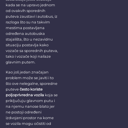
kada se na upravo jednom
od ovakvih sporednih
puteva zaustavi i autobus, iz
razloga što su na takvim
mestima postavljena
određena autobuska
stajališta, što u nezavidnu
situaciju postavlja kako
vozače sa sporednih puteva,
tako i vozače koji nailaze
glavnim putem.
Kao još jedan značajan
problem može se javiti i to
što ove nelegalne, sporedne
puteve
često koriste
poljoprivredna vozila
koja se
priključuju glavnom putu i
na njemu nanose blato jer
ne postoji određeni
izdvojeni prostor na kome
se vozila mogu očistiti od