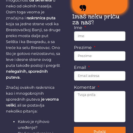
mogućnost
da skrenete
u
stokom.
neko od okolnih naselja.
Osim toga veoma je
Imaš neku priču
značajna i
raskrsnica puta
za nas?
koja sa jedne strane vodi ka
Ime
Brestovačkoj Banji, sa druge
preko mosta dalje put
Selišta i ka Beogradu, a sa
Prezime
treće ka selu Brestovac. Ono
što je gotovo neizostavno, sa
leve i desne strane ovog
puta takođe postoji i pregršt
Email
nelegalnih, sporednih
puteva.
Komentar
Značaj ovakvih raskrsnica
kao i mnogobrojnih
sporednih puteva
je veoma
veliki
, ali se postavlja
nekoliko pitanja:
Kakvo je njihovo
uređenje?
Pošalji