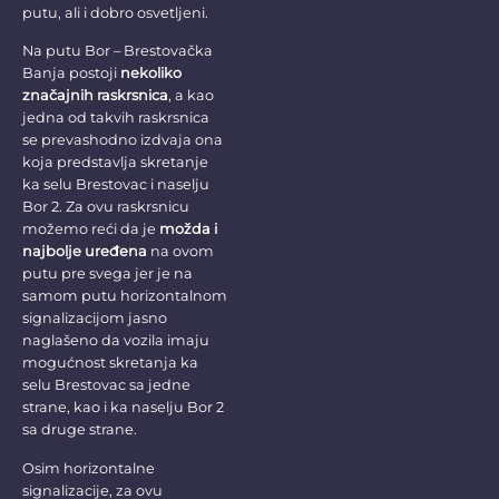
putu, ali i dobro osvetljeni.
Na putu Bor – Brestovačka
Banja postoji
nekoliko
značajnih raskrsnica
, a kao
jedna od takvih raskrsnica
se prevashodno izdvaja ona
koja predstavlja skretanje
ka selu Brestovac i naselju
Bor 2. Za ovu raskrsnicu
možemo reći da je
možda i
najbolje uređena
na ovom
putu pre svega jer je na
samom putu horizontalnom
signalizacijom jasno
naglašeno da vozila imaju
mogućnost skretanja ka
selu Brestovac sa jedne
strane, kao i ka naselju Bor 2
sa druge strane.
Osim horizontalne
signalizacije, za ovu