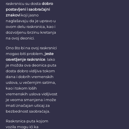
raskrsnicu su dosta
dobro
postavljeni i saobraćajni
znakovi
koji jasno
naglašavaju da je upravo u
ovom delu raskrsnica, kao i
dozvoljenu brzinu kretanja
na ovoj deonici.
Ono što bi na ovoj raskrsnici
mogao biti problem,
jeste
osvetljenje raskrsnice
. Iako
je možda ova deonica puta
dosta dobro vidljiva tokom
dana i dobrih vremenskih
uslova, u večernjim satima,
kao i tokom loših
vremenskih uslova vidljivost
je veoma smanjena i može
imati značajan uticaj za
bezbednost saobraćaja.
Raskrsnica puta kojom
vozila mogu ići ka