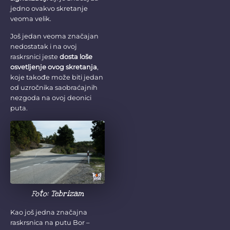
jedno ovakvo skretanje
veoma velik.
Još jedan veoma značajan
nedostatak i na ovoj
raskrsnici jeste
dosta loše
osvetljenje ovog skretanja
,
koje takođe može biti jedan
od uzročnika saobraćajnih
nezgoda na ovoj deonici
puta.
Foto: Tebrizam
Kao još jedna značajna
raskrsnica na putu Bor –