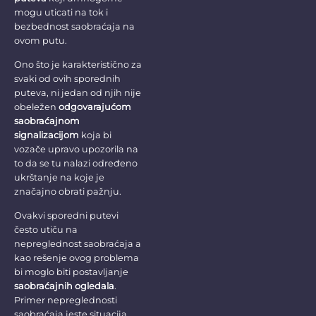
mogu uticati na tok i
bezbednost saobraćaja na
ovom putu.
Ono što je karakteristično za
svaki od ovih sporednih
puteva, ni jedan od njih nije
obeležen
odgovarajućom
saobraćajnom
signalizacijom
koja bi
vozače upravo upozorila na
to da se tu nalazi određeno
ukrštanje na koje je
značajno obrati pažnju.
Ovakvi sporedni putevi
često utiču na
nepreglednost saobraćaja a
kao rešenje ovog problema
bi moglo biti postavljanje
saobraćajnih ogledala
.
Primer nepreglednosti
saobraćaja jeste situacija