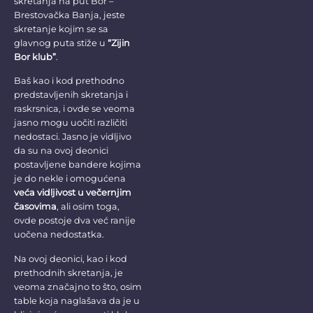
skretanja na put Bor –
Brestovačka Banja, jeste
skretanje kojim se sa
glavnog puta stiže u
“Zijin
Bor klub”
.
Baš kao i kod prethodno
predstavljenih skretanja i
raskrsnica, i ovde se veoma
jasno mogu uočiti različiti
nedostaci. Jasno je vidljivo
da su na ovoj deonici
postavljene bandere kojima
je do nekle i omogućena
veća vidljivost u večernjim
časovima
, ali osim toga,
ovde postoje dva već ranije
uočena nedostatka.
Na ovoj deonici, kao i kod
prethodnih skretanja, je
veoma značajno to što, osim
table koja naglašava da je u