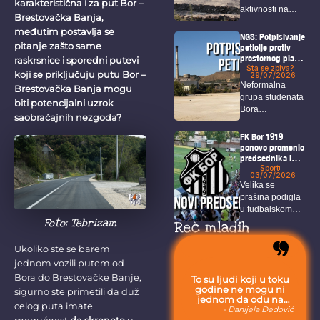
karakteristična i za put Bor –
aktivnosti na
Brestovačka Banja,
području Bora i
međutim postavlja se
Zaječara
NGS: Potpisivanje
pitanje zašto same
intenzivno...
peticije protiv
prostornog plana
raskrsnice i sporedni putevi
i u Boru!
Šta se zbiva?
koji se priključuju putu Bor –
29/07/2026
Neformalna
Brestovačka Banja mogu
grupa studenata
biti potencijalni uzrok
Bora
saobraćajnih nezgoda?
organizovaće u
petak akciju pod
FK Bor 1919
nazivom...
ponovo promenio
predsednika i
rukovodstvo
Sport
03/07/2026
kluba
Velika se
prašina podigla
u fudbalskom
Foto: Tebrizam
svetu nakon što
Reč mladih
je...
Ukoliko ste se barem
jednom vozili putem od
Bora do Brestovačke Banje,
To su ljudi koji u toku
godine ne mogu ni
sigurno ste primetili da duž
jednom da odu na
celog puta imate
more, jer moraju da
- Danijela Dedović
budu uvek sa svojom