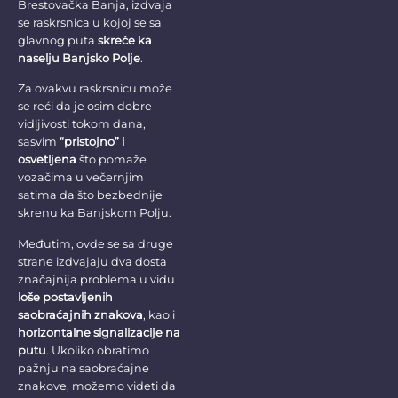
Brestovačka Banja, izdvaja
se raskrsnica u kojoj se sa
glavnog puta
skreće ka
naselju Banjsko Polje
.
Za ovakvu raskrsnicu može
se reći da je osim dobre
vidljivosti tokom dana,
sasvim
“pristojno” i
osvetljena
što pomaže
vozačima u večernjim
satima da što bezbednije
skrenu ka Banjskom Polju.
Međutim, ovde se sa druge
strane izdvajaju dva dosta
značajnija problema u vidu
loše postavljenih
saobraćajnih znakova
, kao i
horizontalne signalizacije na
putu
. Ukoliko obratimo
pažnju na saobraćajne
znakove, možemo videti da