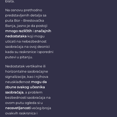
blata.
Na osnovu prethodno
predstavljenih detalja sa
puta Bor – Brestovačka
Banja, jasno je da postoji
mnogo različitih
i
značajnih
nedostataka
koji mogu
uticati na nebezbednost
saobraćaja na ovoj deonici
kada su raskrsnice i sporedni
putevi u pitanju.
Nedostatak vertikalne ili
horizontalne saobraćajne
signalizacije, kao i njihova
neusklađenost
mogu da
zbune svakog učesnika
saobraćaja
, a problem
bezbednosti saobraćaja na
ovom putu ogleda si u
neosvetljenosti
većeg broja
ovakvih raskrsnica i