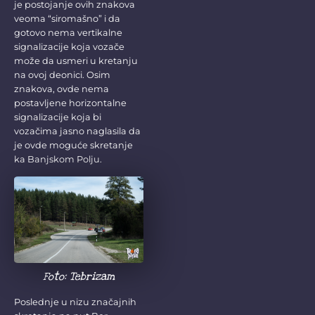
je postojanje ovih znakova
veoma “siromašno” i da
gotovo nema vertikalne
signalizacije koja vozače
može da usmeri u kretanju
na ovoj deonici. Osim
znakova, ovde nema
postavljene horizontalne
signalizacije koja bi
vozačima jasno naglasila da
je ovde moguće skretanje
ka Banjskom Polju.
Foto: Tebrizam
Poslednje u nizu značajnih