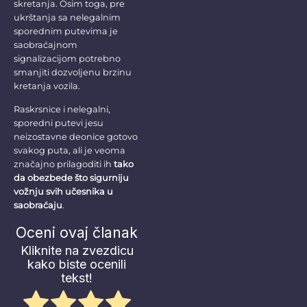
skretanja. Osim toga, pre
ukrštanja sa nelegalnim
sporednim putevima je
saobraćajnom
signalizacijom potrebno
smanjiti dozvoljenu brzinu
kretanja vozila.
Raskrsnice i nelegalni,
sporedni putevi jesu
neizostavne deonice gotovo
svakog puta, ali je veoma
značajno prilagoditi ih
tako
da obezbede što sigurniju
vožnju svih učesnika u
saobraćaju
.
Oceni ovaj članak
Kliknite na zvezdicu
kako biste ocenili
tekst!