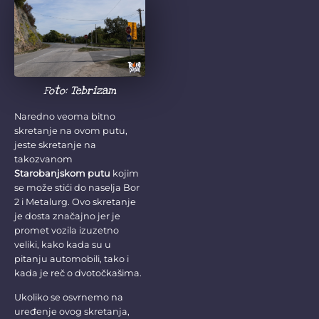
Foto: Tebrizam
Naredno veoma bitno
skretanje na ovom putu,
jeste skretanje na
takozvanom
Starobanjskom putu
kojim
se može stići do naselja Bor
2 i Metalurg. Ovo skretanje
je dosta značajno jer je
promet vozila izuzetno
veliki, kako kada su u
pitanju automobili, tako i
kada je reč o dvotočkašima.
Ukoliko se osvrnemo na
uređenje ovog skretanja,