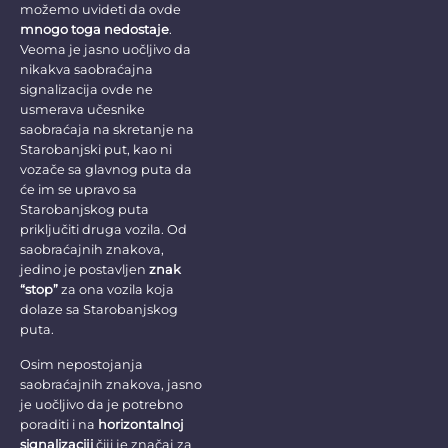
možemo uvideti da ovde
mnogo toga nedostaje
.
Veoma je jasno uočljivo da
nikakva saobraćajna
signalizacija ovde ne
usmerava učesnike
saobraćaja na skretanje na
Starobanjski put, kao ni
vozače sa glavnog puta da
će im se upravo sa
Starobanjskog puta
priključiti druga vozila. Od
saobraćajnih znakova,
jedino je postavljen
znak
“stop”
za ona vozila koja
dolaze sa Starobanjskog
puta.
Osim nepostojanja
saobraćajnih znakova, jasno
je uočljivo da je potrebno
poraditi i na
horizontalnoj
signalizaciji
čiji je značaj za