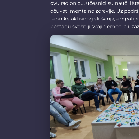
ovu radionicu, učesnici su naučili 
očuvati mentalno zdravlje. Uz podr
tehnike aktivnog slušanja, empatije
postanu svesniji svojih emocija i iza