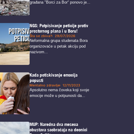
građana "Borci za Bor“ ponovo je...
NGS: Potpisivanje peticije protiv
prostornog plana i u Boru!
Šta se zbiva?
29/07/2026
Neformalna grupa studenata Bora
organizovaće u petak akciju pod
nazivom...
Kada potiskivanje emocija
popusti
Mentalno zdravlje
12/11/2023
Apsolutno nema čoveka koji svoje
emocije može u potpunosti da...
MUP: Naredna dva meseca
obustava saobraćaja na deonici