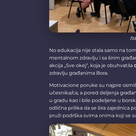
Fo
No edukacija nije stala samo na tome
mentalnom zdravlju i sa širim građa
akcija „Sve okej“, koja je obuhvatila
zdravlju građanima Bora.
Motivacione poruke su najpre osmišl
učesnika/ca, a pored deljenja građa
u gradu kao i bile podeljene u borsko
odlična prilika da se šira zajednica 
pruži podrška svima onima koji se s