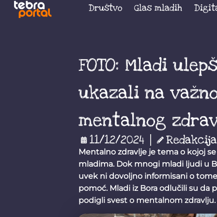
Društvo
Glas mladih
Digit
FOTO: Mladi ulep
ukazali na važn
mentalnog zdrav
11/12/2024
Redakcija
Mentalno zdravlje je tema o kojoj s
mladima. Dok mnogi mladi ljudi u B
uvek ni dovoljno informisani o tom
pomoć. Mladi iz Bora odlučili su da po
podigli svest o mentalnom zdravlju