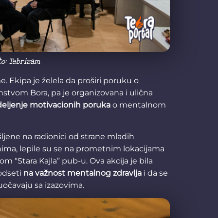
to: Tebrizam
. Ekipa je želela da proširi poruku o
nstvom Bora, pa je organizovana i ulična
deljenje motivacionih poruka
o mentalnom
jene na radionici od strane mladih
nima, lepile su se na prometnim lokacijama
m “Stara Kajla” pub-u. Ova akcija je bila
podseti
na važnost mentalnog zdravlja
i da se
uočavaju sa izazovima.