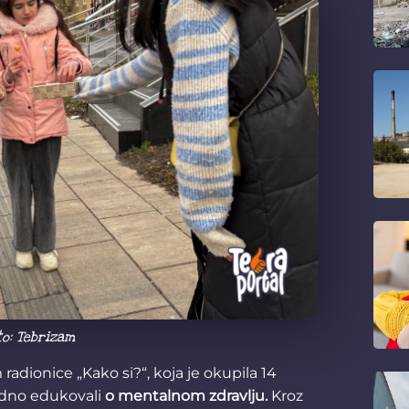
to: Tebrizam
adionice „Kako si?“, koja je okupila 14
jedno edukovali
o mentalnom zdravlju.
Kroz