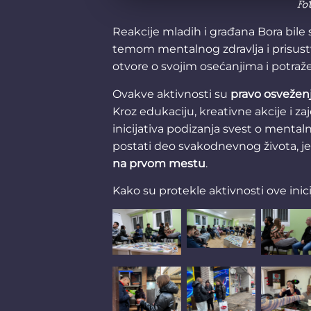
Fo
Reakcije mladih i građana Bora bile
temom mentalnog zdravlja i prisustv
otvore o svojim osećanjima i potra
Ovakve aktivnosti su
pravo osvežen
Kroz edukaciju, kreativne akcije i za
inicijativa podizanja svest o mentaln
postati deo svakodnevnog života, je
na prvom mestu
.
Kako su protekle aktivnosti ove ini