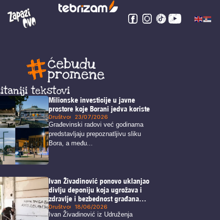
itaniji tekstovi
Milionske investicije u javne
prostore koje Borani jedva koriste
Društvo
23/07/2026
Građevinski radovi već godinama
predstavljaju prepoznatljivu sliku
Bora, a među...
Ivan Živadinović ponovo uklanjao
divlju deponiju koja ugrožava i
zdravlje i bezbednost građana
Bora
Društvo
18/06/2026
Ivan Živadinović iz Udruženja