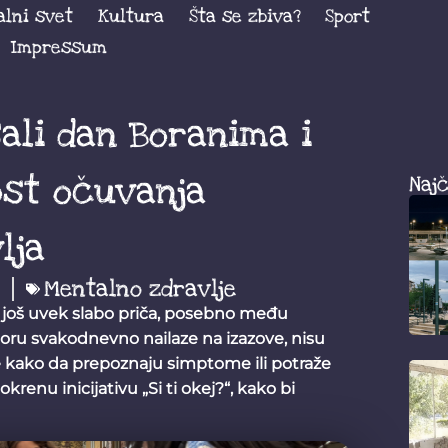
alni svet
Kultura
Šta se zbiva?
Sport
Impressum
šali dan Boranima i
ost očuvanja
Najč
lja
Mentalno zdravlje
e još uvek slabo priča, posebno među
oru svakodnevno nailaze na izazove, nisu
e kako da prepoznaju simptome ili potraže
krenu inicijativu „Si ti okej?“, kako bi
.