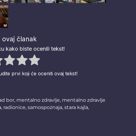
 ovaj članak
u kako biste ocenili tekst!
te prvi koji će oceniti ovaj tekst!
ad bor
,
mentalno zdravlje
,
mentalno zdravlje
a
,
radionice
,
samospoznaja
,
stara kajla
,