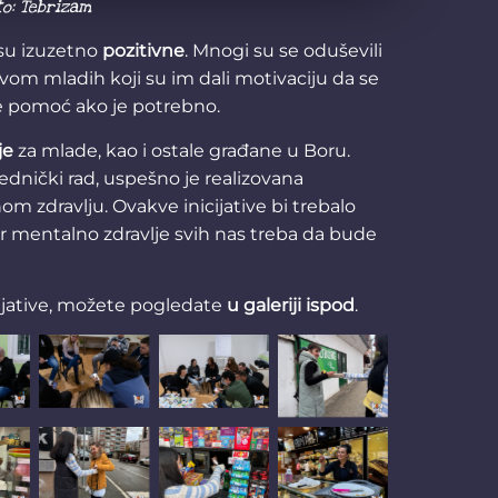
to: Tebrizam
 su izuzetno
pozitivne
. Mnogi su se oduševili
om mladih koji su im dali motivaciju da se
že pomoć ako je potrebno.
je
za mlade, kao i ostale građane u Boru.
jednički rad, uspešno je realizovana
om zdravlju. Ovakve inicijative bi trebalo
r mentalno zdravlje svih nas treba da bude
cijative, možete pogledate
u galeriji ispod
.