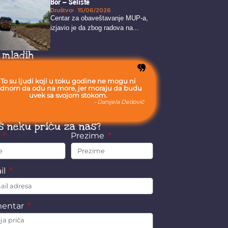
Bor – Selište
Društvo
15/06/2026
Centar za obaveštavanje MUP-a,
izjavio je da zbog radova na...
 mladih
To su ljudi koji u toku godine ne mogu ni
ednom da odu na more, jer moraju da budu
uvek sa svojom stokom.
- Danijela Dedović
š neku priču za nas?
e
Prezime
il
entar