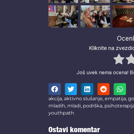
Oceni
Kliknite na zvezdic
Još uvek nema ocena! Budi
akcija
,
aktivno slušanje
,
empatija
,
gr
mladih
,
mladi
,
podrška
,
psihoterapij
youthpath
Ostavi komentar