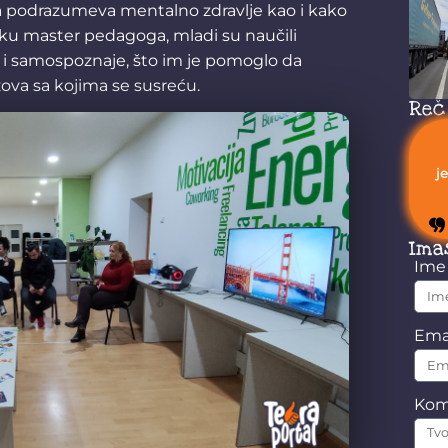
šta podrazumeva mentalno zdravlje kao i kako
šku master pedagoga, mladi su naučili
 i samospoznaje, što im je pomoglo da
zova sa kojima se susreću.
Reč
j
Ima
Im
Ema
Kom