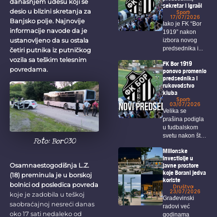
današnjem udesu koji se
sekretar i igrači
desio u blizini skretanja za
Sport
17/07/2026
Banjsko polje. Najnovije
Iako je FK “Bor
informacije navode da je
1919” nakon
ustanovljeno da su ostala
izbora novog
predsednika i...
četiri putnika iz putničkog
vozila sa teškim telesnim
FK Bor 1919
povredama.
ponovo promenio
predsednika i
rukovodstvo
kluba
Sport
03/07/2026
Velika se
prašina podigla
u fudbalskom
svetu nakon što
Foto: Bor030
je...
Milionske
investicije u
javne prostore
Osamnaestogodišnja L.Z.
koje Borani jedva
(18) preminula je u borskoj
koriste
bolnici od posledica povreda
Društvo
23/07/2026
koje je zadobila u teškoj
Građevinski
saobraćajnoj nesreći danas
radovi već
oko 17 sati nedaleko od
godinama