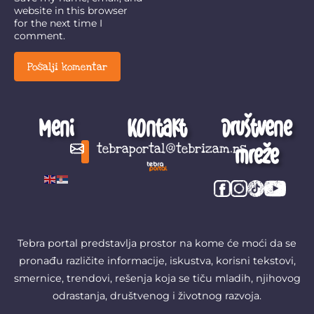
website in this browser
for the next time I
comment.
Meni
Kontakt
Društvene
mreže
tebraportal@tebrizam.rs
Digitalni svet
Glas mladih
Zapazi ovo
Šta se zbiva?
Tebra portal predstavlja prostor na kome će moći da se
pronađu različite informacije, iskustva, korisni tekstovi,
smernice, trendovi, rešenja koja se tiču mladih, njihovog
odrastanja, društvenog i životnog razvoja.