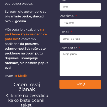
suprotnog pravca.
Svi putnici u automobilu su
Prezime
bile
mlade osobe, starosti
oko 18 godina
.
Više puta je ukazivano
na
Email
probleme koje ova deonica
puta nosi
! Pozivamo
nadležne
da preuzmu
Komentar
odgovornost i da reše date
probleme na ovom putu i
doprinesu smanjenju
saobraćajnih nesreća poput
ove!
Izvor:
Ist Media
Oceni ovaj
Pošalji
članak
Kliknite na zvezdicu
kako biste ocenili
tekst!