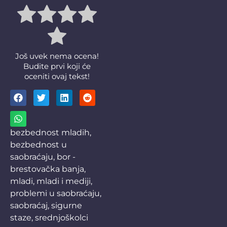
Još uvek nema ocena!
Budite prvi koji će
oceniti ovaj tekst!
bezbednost mladih
,
bezbednost u
saobraćaju
,
bor -
brestovačka banja
,
mladi
,
mladi i mediji
,
problemi u saobraćaju
,
saobraćaj
,
sigurne
staze
,
srednjoškolci