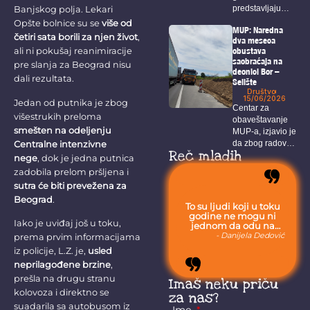
predstavljaju
Banjskog polja. Lekari
prepoznatljivu
Opšte bolnice su se
više od
MUP: Naredna
sliku Bora, a
četiri sata borili za njen život
,
dva meseca
među...
obustava
ali ni pokušaj reanimiracije
saobraćaja na
pre slanja za Beograd nisu
deonici Bor –
dali rezultata.
Selište
Društvo
15/06/2026
Jedan od putnika je zbog
Centar za
višestrukih preloma
obaveštavanje
smešten na odeljenju
MUP-a, izjavio je
Centralne intenzivne
da zbog radova
Reč mladih
na...
nege
, dok je jedna putnica
zadobila prelom pršljena i
sutra će biti prevežena za
Beograd
.
To su ljudi koji u toku
godine ne mogu ni
Iako je uviđaj još u toku,
jednom da odu na
more, jer moraju da
- Danijela Dedović
prema prvim informacijama
budu uvek sa svojom
iz policije, L.Z. je,
usled
stokom.
neprilagođene brzine
,
prešla na drugu stranu
Imaš neku priču
kolovoza i direktno se
za nas?
suadarila sa autobusom iz
Ime