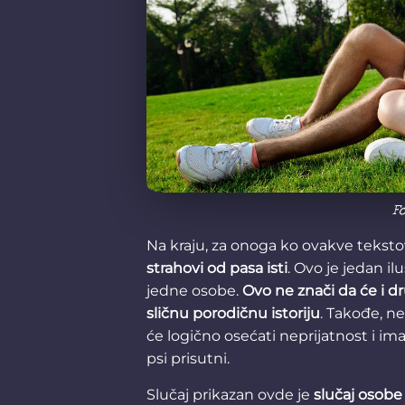
Fo
Na kraju, za onoga ko ovakve tekstov
strahovi od pasa isti
. Ovo je jedan il
jedne osobe.
Ovo ne znači da će i dru
sličnu porodičnu istoriju
. Takođe, n
će logično osećati neprijatnost i 
psi prisutni.
Slučaj prikazan ovde je
slučaj osobe