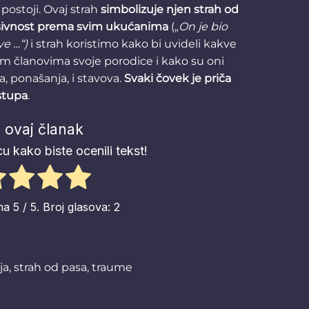
h postoji. Ovaj strah
simbolizuje njen strah od
resivnost prema svim ukućanima
(„
On je bio
ve …“)
i strah koristimo kako bi uvideli kakve
im članovima svoje porodice i kako su oni
, ponašanja, i stavova.
Svaki čovek je priča
istupa
.
 ovaj članak
u kako biste ocenili tekst!
ena
5
/ 5. Broj glasova:
2
ja
,
strah od pasa
,
traume