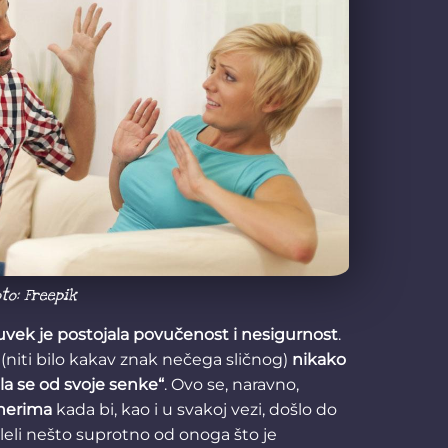
to: Freepik
vek je postojala povučenost i nesigurnost
.
(niti bilo kakav znak nečega sličnog)
nikako
ila se od svoje senke“
. Ovo se, naravno,
tnerima
kada bi, kao i u svakoj vezi, došlo do
leli nešto suprotno od onoga što je