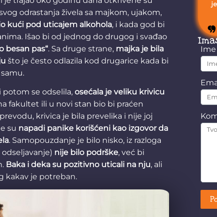
i je trajao oko godinu dana otkrivene su
j
ku svog odrastanja živela sa majkom, ujakom,
io kući pod uticajem alkohola
, i kada god bi
anima. Išao bi od jednog do drugog i svađao
Ima
o besan pas“
. Sa druge strane,
majka je bila
Im
ju
što je često odlazila kod drugarice kada bi
e samu.
Ema
 i potom se odselila,
osećala je veliku krivicu
na fakultet ili u novi stan bio bi praćen
vodu, krivica je bila prevelika i nije joj
Kom
te su
napadi panike korišćeni kao izgovor da
ela
. Samopouzdanje je bilo nisko, iz razloga
, odseljavanje)
nije bilo podrške
, već bi
m.
Baka i deka su pozitivno uticali na nju
, ali
g kakav je potreban.
Po