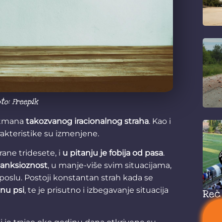
to: Freepik
etmana
takozvanog iracionalnog straha
. Kao i
akteristike su izmenjene.
 rane tridesete, i
u pitanju je fobija od pasa
.
 anksioznost
, u manje-više svim situacijama,
poslu. Postoji konstantan strah kada se
nu psi
, te je prisutno i izbegavanje situacija
Reč