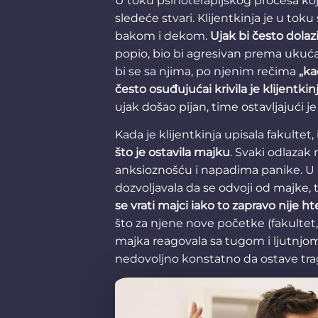
U toku psihoterapijskog procesa koj
sledeće stvari. Klijentkinja je u to
bakom i dekom.
Ujak bi često dolaz
popio, bio bi agresivan prema ukuć
bi se sa njima, po njenim rečima
„ka
često osuđujućai krivila je klijentkin
ujak došao pijan, time ostavljajući j
Kada je klijentkinja upisala fakultet,
što je ostavila majku
. Svaki odlazak 
anksioznošću i napadima panike. U pre
dozvoljavala da se odvoji od majke, 
se vrati majci iako to zapravo nije ht
što za njene nove početke (fakultet
majka reagovala sa tugom i ljutnjo
nedovoljno konstatno da ostave tra