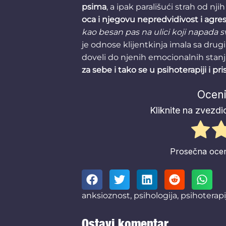
psima
, a ipak parališući strah od nji
oca i njegovu nepredvidivost i ag
kao besan pas na ulici koji napada s
je odnose klijentkinja imala sa drug
doveli do njenih emocionalnih stanja
za sebe i tako se u psihoterapiji i pr
Oceni
Kliknite na zvezdic
Prosečna oc
anksioznost
,
psihologija
,
psihoterapi
Ostavi komentar