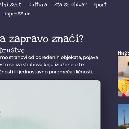
alni svet
Kultura
Šta se zbiva?
Sport
Impressum
sa zapravo znači?
Društvo
Najč
samo strahovi od određenih objekata, pojava
sto se iza strahova kriju izražene crte
čnosti ili jednostavno poremećaji ličnosti.