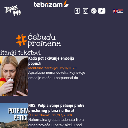
itaniji tekstovi
Kada potiskivanje emocija
popusti
Mentalno zdravlje
12/11/2023
Apsolutno nema čoveka koji svoje
emocije može u potpunosti da...
NGS: Potpisivanje peticije protiv
prostornog plana i u Boru!
Šta se zbiva?
29/07/2026
Neformalna grupa studenata Bora
organizovaće u petak akciju pod