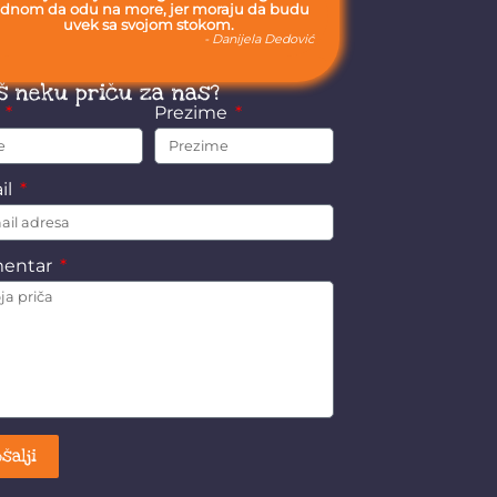
ednom da odu na more, jer moraju da budu
uvek sa svojom stokom.
- Danijela Dedović
š neku priču za nas?
e
Prezime
il
entar
šalji