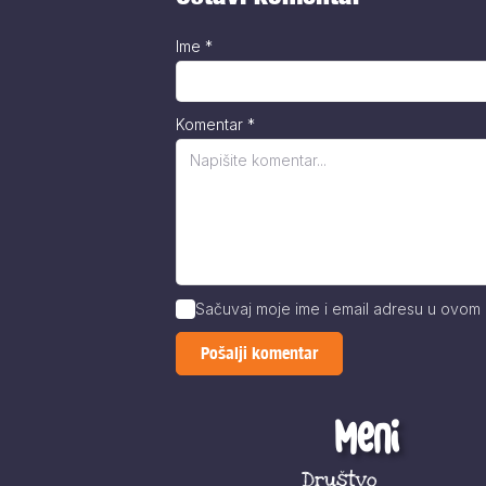
Ime
*
Komentar
*
Sačuvaj moje ime i email adresu u ovom
Meni
Društvo