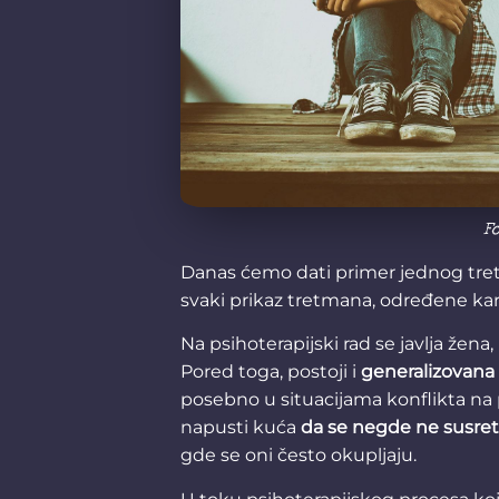
Fo
Danas ćemo dati primer jednog tr
svaki prikaz tretmana, određene kar
Na psihoterapijski rad se javlja žena,
Pored toga, postoji i
generalizovana
posebno u situacijama konflikta na 
napusti kuća
da se negde ne susret
gde se oni često okupljaju.