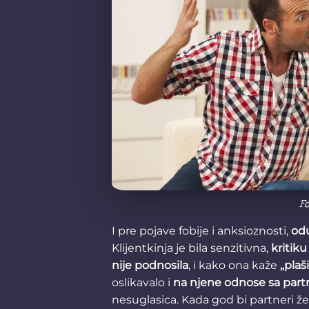
Fo
I pre pojave fobije i anksioznosti,
odu
Klijentkinja je bila senzitivna,
kritiku
nije podnosila
, i kako ona kaže
„plaš
oslikavalo i
na njene odnose sa par
nesuglasica. Kada god bi partneri že