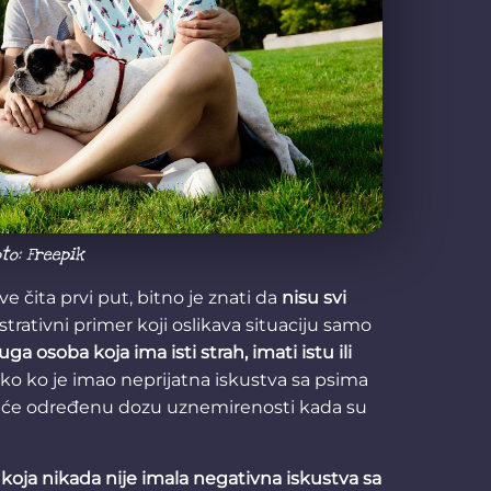
to: Freepik
e čita prvi put, bitno je znati da
nisu svi
ustrativni primer koji oslikava situaciju samo
ga osoba koja ima isti strah, imati istu ili
eko ko je imao neprijatna iskustva sa psima
imaće određenu dozu uznemirenosti kada su
 koja nikada nije imala negativna iskustva sa