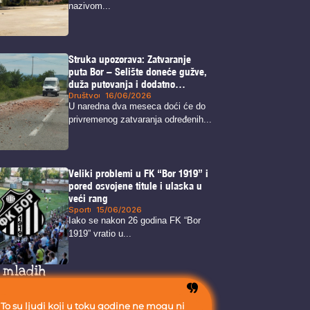
nazivom...
Struka upozorava: Zatvaranje
puta Bor – Selište doneće gužve,
duža putovanja i dodatno
opterećenje alternativnih pravaca
Društvo
16/06/2026
U naredna dva meseca doći će do
privremenog zatvaranja određenih...
Veliki problemi u FK “Bor 1919” i
pored osvojene titule i ulaska u
veći rang
Sport
15/06/2026
Iako se nakon 26 godina FK “Bor
1919” vratio u...
 mladih
To su ljudi koji u toku godine ne mogu ni