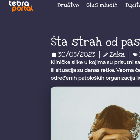
Društvo
Glas mladih
Digit
Šta strah od pa
30/05/2023
Zeka
Kliničke slike u kojima su prisutni 
ili situacija su danas retke. Veoma če
određenih patoloških organizacija li