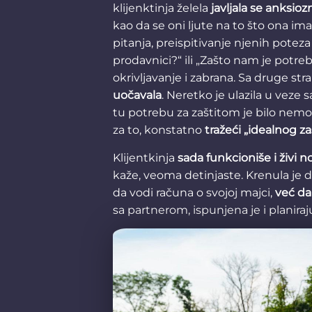
klijenktinja želela
javljala se anksioz
kao da se oni ljute na to što ona im
pitanja, preispitivanje njenih poteza 
prodavnici?“ ili „Zašto nam je potreb
okrivljavanje i zabrana. Sa druge str
uočavala
. Neretko je ulazila u veze 
tu potrebu za zaštitom je bilo nemog
za to, konstatno
tražeći „idealnog za
Klijentkinja
sada funkcioniše i živi 
kaže, veoma detinjaste. Krenula je 
da vodi računa o svojoj majci,
već da
sa partnerom, ispunjena je i planiraj