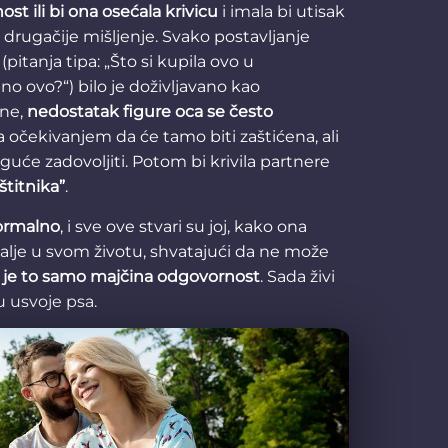
nost ili bi ona osećala krivicu
i imala bi utisak
a drugačije mišljenje. Svako postavljanje
(pitanja tipa: „Što si kupila ovo u
no ovo?“) bilo je doživljavano kao
ane,
nedostatak figure oca se često
sa očekivanjem da će tamo biti zaštićena, ali
uće zadovoljiti. Potom bi krivila partnere
štitnika”
.
normalno
, i sve ove stvari su joj, kako ona
dalje u svom životu, shvatajući da ne može
 je to samo majčina odgovornost
. Sada živi
u usvoje psa.