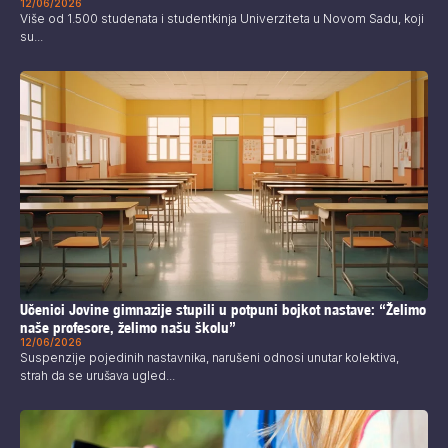
12/06/2026
Više od 1.500 studenata i studentkinja Univerziteta u Novom Sadu, koji
su...
Učenici Jovine gimnazije stupili u potpuni bojkot nastave: “Želimo
naše profesore, želimo našu školu”
12/06/2026
Suspenzije pojedinih nastavnika, narušeni odnosi unutar kolektiva,
strah da se urušava ugled...