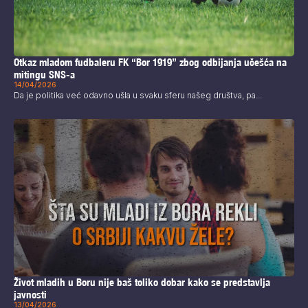
Otkaz mladom fudbaleru FK “Bor 1919” zbog odbijanja učešća na
mitingu SNS-a
14/04/2026
Da je politika već odavno ušla u svaku sferu našeg društva, pa...
Život mladih u Boru nije baš toliko dobar kako se predstavlja
javnosti
13/04/2026