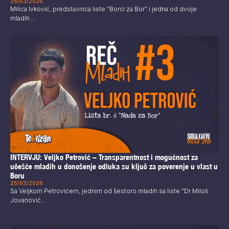
25/03/2026
Milica Ivković, predstavnica liste “Borci za Bor” i jedna od dvoje
mladih...
INTERVJU: Veljko Petrović – Transparentnost i mogućnost za
učešće mladih u donošenje odluka su ključ za poverenje u vlast u
Boru
25/03/2026
Sa Veljkom Petrovićem, jednim od šestoro mladih sa liste “Dr Miloš
Jovanović...