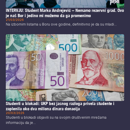
INTERVJU: Student Marko Andrejević – Nemamo rezervni grad. Ovo
je naš Bor i jedino mi možemo da ga promenimo
21/03/2026
Na izbornim listama u Boru ove godine, definitivno je da su mladi...
Studenti u blokadi: UKP bez jasnog razloga privela studente i
zaplenila oko dva miliona dinara donacija
20/03/2026
Studenti u blokadi objavili su na svojim društvenim mrežama
informaciju da je...