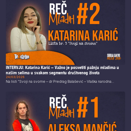
INTERVJU: Katarina Karić – Važno je posvetiti pažnju mladima u
našim selima u svakom segmentu društvenog života
24/03/2026
Na listi "Svoji na svome – dr Predrag Balašević – Vlaška narodna...