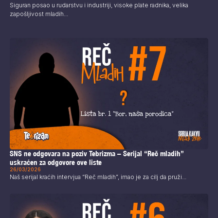
Siguran posao u rudarstvu i industriji, visoke plate radnika, velika
zapošljivost mladih...
SNS ne odgovara na poziv Tebrizma – Serijal “Reč mladih”
uskraćen za odgovore ove liste
26/03/2026
Naš serijal kraćih intervjua “Reč mladih”, imao je za cilj da pruži...