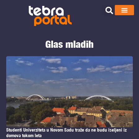
Glas mladih
Studenti Univerziteta u Novom Sadu traže da ne budu iseljeni iz
domova tokom leta