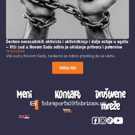
Šestoro novosadskih aktivista i aktivistkinja i dalje ostaje u egzilu
– Viši sud u Novom Sadu odbio je ukidanje pritvora i poternice
15/02/2026
Viši sud u Novom Sadu, nedavno je odbio predlog da se ukinu...
Učitaj više
Meni
Kontakt
Društvene
mreže
tebraportal@tebrizam.rs
Digitalni svet
Glas mladih
Zapazi ovo
Šta se zbiva?