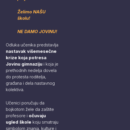
Želimo NAŠU
školu!
NE DAMO JOVINU!
Odluka učenika predstavlja
nastavak višemesečne
krize koja potresa
Jovinu gimnaziju
i koja je
prethodnih nedelja dovela
do protesta roditelja,
građana i dela nastavnog
kolektiva.
Učenici poručuju da
bojkotom žele da zaštite
profesore i
očuvaju
ugled škole
koju smatraju
simbolom znanja, kulture i