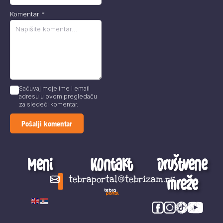
Komentar
*
Sačuvaj moje ime i email
adresu u ovom pregledaču
za sledeći komentar.
Meni
Kontakt
Društvene
mreže
tebraportal@tebrizam.rs
Digitalni svet
Glas mladih
Zapazi ovo
Šta se zbiva?