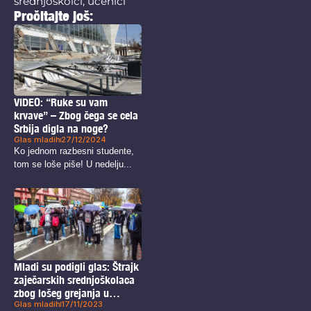
srednjoškolci
,
učenici
Pročitajte još:
VIDEO: “Ruke su vam
krvave” – Zbog čega se cela
Srbija digla na noge?
Glas mladih
27/12/2024
Ko jednom razbesni studente,
tom se loše piše! U nedelju...
Mladi su podigli glas: Štrajk
zaječarskih srednjoškolaca
zbog lošeg grejanja u
Glas mladih
17/11/2023
školama