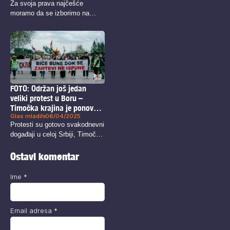
Za svoja prava najčešće
moramo da se izborimo na
različite...
FOTO: Održan još jedan
veliki protest u Boru –
Timočka krajina je ponovo
Glas mladih
06/04/2025
ustala
Protesti su gotovo svakodnevni
događaji u celoj Srbiji, Timočka
krajina...
Ostavi komentar
Ime
*
Email adresa
*