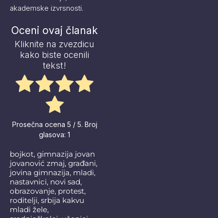
akademske izvrsnosti.
Oceni ovaj članak
Kliknite na zvezdicu
kako biste ocenili
tekst!
Prosečna ocena
5
/ 5. Broj
glasova:
1
bojkot
,
gimnazija jovan
jovanović zmaj
,
građani
,
jovina gimnazija
,
mladi
,
nastavnici
,
novi sad
,
obrazovanje
,
protest
,
roditelji
,
srbija kakvu
mladi žele
,