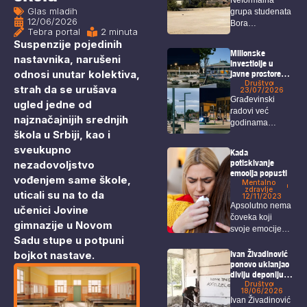
Glas mladih
grupa studenata
12/06/2026
Bora
Tebra portal
2 minuta
organizovaće u
Suspenzije pojedinih
petak akciju pod
Milionske
nastavnika, narušeni
nazivom...
investicije u
odnosi unutar kolektiva,
javne prostore
koje Borani jedva
Društvo
strah da se urušava
23/07/2026
koriste
Građevinski
ugled jedne od
radovi već
najznačajnijih srednjih
godinama
škola u Srbiji, kao i
predstavljaju
prepoznatljivu
sveukupno
Kada
sliku Bora, a
potiskivanje
nezadovoljstvo
među...
emocija popusti
vođenjem same škole,
Mentalno
zdravlje
uticali su na to da
12/11/2023
Apsolutno nema
učenici Jovine
čoveka koji
gimnazije u Novom
svoje emocije
Sadu stupe u potpuni
može u
potpunosti da...
bojkot nastave.
Ivan Živadinović
ponovo uklanjao
divlju deponiju
koja ugrožava i
Društvo
18/06/2026
zdravlje i
Ivan Živadinović
bezbednost