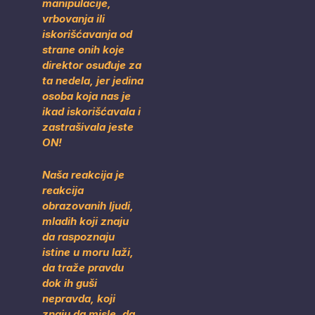
manipulacije,
vrbovanja ili
iskorišćavanja od
strane onih koje
direktor osuđuje za
ta nedela, jer jedina
osoba koja nas je
ikad iskorišćavala i
zastrašivala jeste
ON!
Naša reakcija je
reakcija
obrazovanih ljudi,
mladih koji znaju
da raspoznaju
istine u moru laži,
da traže pravdu
dok ih guši
nepravda, koji
znaju da misle, da