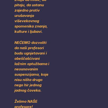
pitaju, da ustanu
zajedno protiv
urušavanja
viševekovnog
spomenika znanja,
kulture i ljubavi.
NEĆEMO dozvoliti
da naši profesori
budu ugnjetavani i
obeščašćivani
lažnim optužbama i
neosnovanim
suspenzijama, koje
nisu ništa drugo
nego hir jednog
jadnog čoveka.
Želimo NAŠE
profesore!