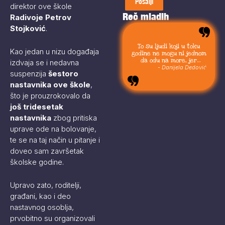
Pošalji
direktor ove škole
Reč mladih
Radivoje Petrov
Stojković
.
To su ljudi koji u toku
Kao jedan u nizu događaja
godine ne mogu ni jednom
da odu na more, jer
izdvaja se i nedavna
moraju da budu uvek sa
- Danijela Dedović
suspenzija
šestoro
svojom stokom.
nastavnika ove škole
,
što je prouzrokovalo da
još tridesetak
nastavnika
zbog pritiska
uprave ode na bolovanje,
te se na taj način u pitanje i
doveo sam završetak
školske godine.
Upravo zato, roditelji,
građani, kao i deo
nastavnog osoblja,
prvobitno su organizovali