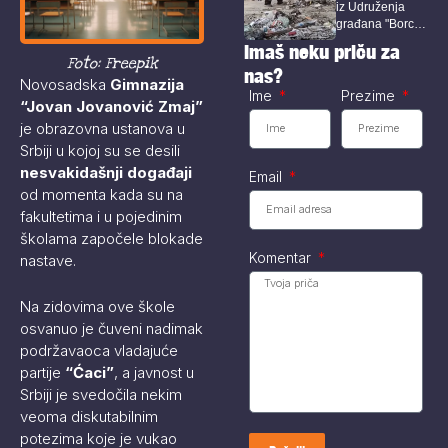
iz Udruženja
građana Bora
građana "Borci
za Bor“ ponovo
Imaš neku priču za
je...
Foto: Freepik
nas?
Novosadska
Gimnazija
Ime
Prezime
“Jovan Jovanović Zmaj”
je obrazovna ustanova u
Srbiji u kojoj su se desili
nesvakidašnji događaji
Email
od momenta kada su na
fakultetima i u pojedinim
školama započele blokade
Komentar
nastave.
Na zidovima ove škole
osvanuo je čuveni nadimak
podržavaoca vladajuće
partije
“Ćaci”
, a javnost u
Srbiji je svedočila nekim
veoma diskutabilnim
potezima koje je vukao