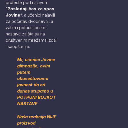
proteste pod nazivom
“
Poslednji čas za spas
Jovine
“, a učenici najavili
za početak dvodnevni, a
zatim i potpuni bojkot
nastave za šta su na
društvenim mrežama izdali
i saopštenje.
Mi, učenici Jovine
gimnazije, ovim
putem
obaveštavamo
javnost da od
danas stupamo u
POTPUNI BOJKOT
NASTAVE.
Naša reakcija NIJE
proizvod