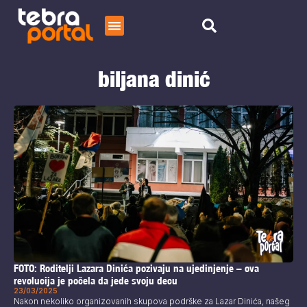
Početna
biljana dinić
Čitaj
O nama
FOTO: Roditelji Lazara Dinića pozivaju na ujedinjenje – ova
revolucija je počela da jede svoju decu
23/03/2025
Nakon nekoliko organizovanih skupova podrške za Lazar Dinića, našeg