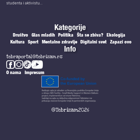
studenta i aktivistu...
Kategorije
Društvo
Glas mladih
Politika
Šta se zbiva?
Ekologija
Kultura
Sport
Mentalno zdravlje
Digitalni svet
Zapazi ovo
Info
tebraportal@tebrizam.rs
O nama
Impresum
@Tebrizam2026