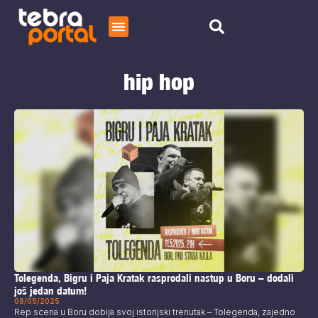
Početna
hip hop
Čitaj
O nama
Tolegenda, Bigru i Paja Kratak rasprodali nastup u Boru – dodali
još jedan datum!
08/05/2025
Rep scena u Boru dobija svoj istorijski trenutak – Tolegenda, zajedno