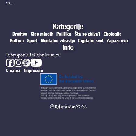
sa...
Kategorije
Društvo
Glas mladih
Politika
Šta se zbiva?
Ekologija
Kultura
Sport
Mentalno zdravlje
Digitalni svet
Zapazi ovo
Info
tebraportal@tebrizam.rs
O nama
Impresum
@Tebrizam2026