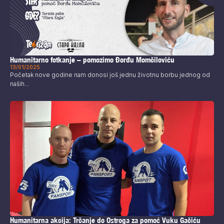
Humanitarno fotkanje – pomozimo Đorđu Momčiloviću
13/01/2025
Početak nove godine nam donosi još jednu životnu borbu jednog od
naših...
Humanitarna akcija: Trčanje do Ostroga za pomoć Vuku Gačiću