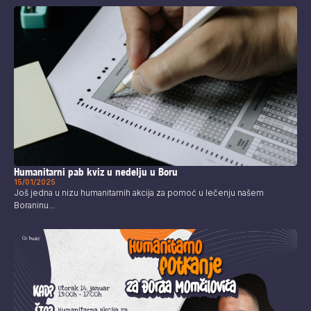
Humanitarni pab kviz u nedelju u Boru
15/01/2025
Još jedna u nizu humanitarnih akcija za pomoć u lečenju našem
Boraninu...