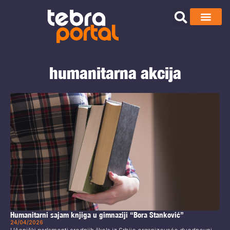
humanitarna akcija
Humanitarni sajam knjiga u gimnaziji “Bora Stanković”
24/04/2026