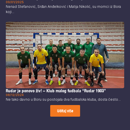
09/01/2025
Nenad Stefanović, Srđan Anđelković i Matija Nikolić, su momci iz Bora
koji...
Rudar je ponovo živ! – Klub malog fudbala “Rudar 1903”
08/12/2024
Ne tako davno u Boru su postojala dva fudbalska kluba, dosta često...
Učitaj više