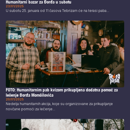
Humanitarni bazar za Đorđa u subotu
23/01/2025
U subotu 25. januara od 11 časova Tebrizam će na terasi paba...
FOTO: Humanitarnim pab kvizom prikupljena dodatna pomoć za
lečenje Đorđa Momčilovića
20/01/2025
Nedelja humanitarnih akcija, koje su organizovane za prikupljanje
novčane pomoći za lečenje...