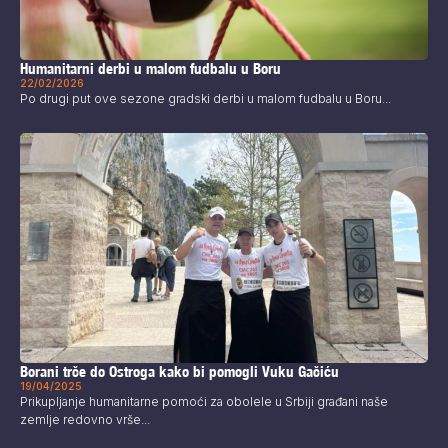
Humanitarni derbi u malom fudbalu u Boru
22/02/2026
Po drugi put ove sezone gradski derbi u malom fudbalu u Boru...
Borani trče do Ostroga kako bi pomogli Vuku Gačiću
19/04/2025
Prikupljanje humanitarne pomoći za obolele u Srbiji građani naše
zemlje redovno vrše...