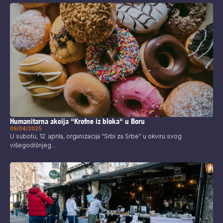
Humanitarna akcija “Krofne iz bloka“ u Boru
09/04/2025
U subotu, 12. aprila, organizacija “Srbi za Srbe” u okviru svog
višegodišnjeg...