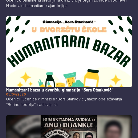
Učenički parlamenti srednjih škola iz Srbije organizovaće dvodnevni
Nacionalni humanitarni sajam knjiga...
Humanitarni bazar u dvorištu gimnazije “Bora Stanković”
03/04/2026
Učenici i učenice gimnazije “Bora Stanković”, nakon obeležavanja
“Borine nedelje”, nastavlju sa...