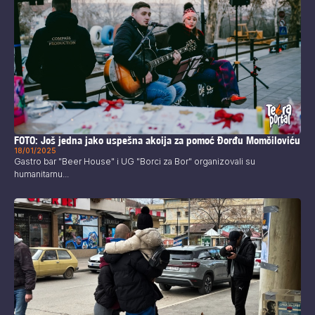
FOTO: Još jedna jako uspešna akcija za pomoć Đorđu Momčiloviću
18/01/2025
Gastro bar "Beer House" i UG "Borci za Bor" organizovali su
humanitarnu...