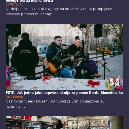
lečenje Đorđa Momčilovića
20/01/2025
Nedelja humanitarnih akcija, koje su organizovane za prikupljanje
novčane pomoći za lečenje...
FOTO: Još jedna jako uspešna akcija za pomoć Đorđu Momčiloviću
18/01/2025
Gastro bar "Beer House" i UG "Borci za Bor" organizovali su
humanitarnu...