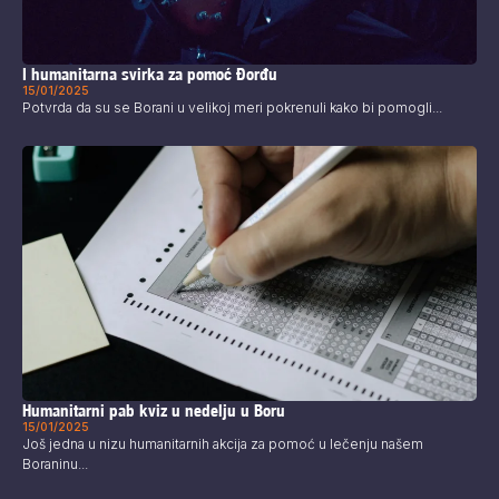
I humanitarna svirka za pomoć Đorđu
15/01/2025
Potvrda da su se Borani u velikoj meri pokrenuli kako bi pomogli...
Humanitarni pab kviz u nedelju u Boru
15/01/2025
Još jedna u nizu humanitarnih akcija za pomoć u lečenju našem
Boraninu...