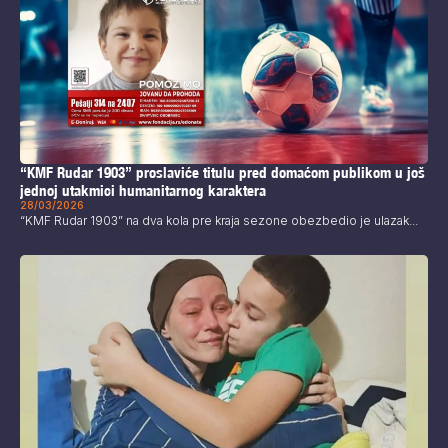
“KMF Rudar 1903” proslaviće titulu pred domaćom publikom u još
jednoj utakmici humanitarnog karaktera
28/03/2026
“KMF Rudar 1903” na dva kola pre kraja sezone obezbedio je ulazak...