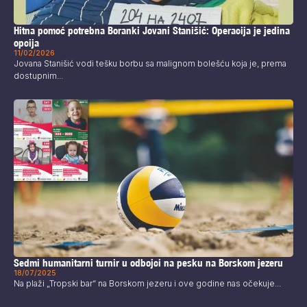
Hitna pomoć potrebna Boranki Jovani Stanišić: Operacija je jedina
opcija
11/02/2026
Jovana Stanišić vodi tešku borbu sa malignom bolešću koja je, prema
dostupnim...
Sedmi humanitarni turnir u odbojci na pesku na Borskom jezeru
18/07/2025
Na plaži „Tropski bar“ na Borskom jezeru i ove godine nas očekuje...