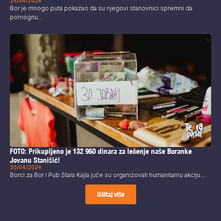
26/04/2024
Bor je mnogo puta pokazao da su njegovi stanovnici spremni da
pomognu...
FOTO: Prikupljeno je 132 960 dinara za lečenje naše Boranke
Jovanu Stanišić!
20/04/2024
Borci za Bor i Pub Stara Kajla juče su organizovali humanitarnu akciju...
Učitaj više