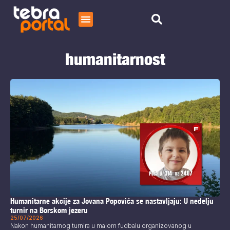
Početna
humanitarnost
Čitaj
O nama
Humanitarne akcije za Jovana Popovića se nastavljaju: U nedelju
turnir na Borskom jezeru
25/07/2026
Nakon humanitarnog turnira u malom fudbalu organizovanog u