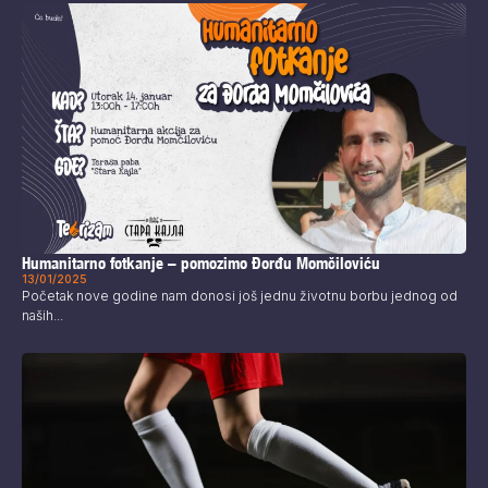
Humanitarno fotkanje – pomozimo Đorđu Momčiloviću
13/01/2025
Početak nove godine nam donosi još jednu životnu borbu jednog od
naših...