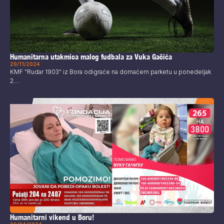
Humanitarna utakmica malog fudbala za Vuka Gačića
29/11/2024
KMF "Rudar 1903" iz Bora odigraće na domaćem parketu u ponedeljak
2....
Humanitarni vikend u Boru!