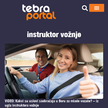
instruktor vožnje
VIDEO: Kakvi su uslovi saobraćaja u Boru za mlade vozače? – iz
ugla instruktora vožnje