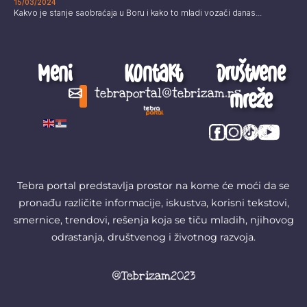
15/03/2024
Kakvo je stanje saobraćaja u Boru i kako to mladi vozači danas...
Meni
Kontakt
Društvene
mreže
tebraportal@tebrizam.rs
Digitalni svet
Glas mladih
Zapazi ovo
Šta se zbiva?
Tebra portal predstavlja prostor na kome će moći da se
pronađu različite informacije, iskustva, korisni tekstovi,
smernice, trendovi, rešenja koja se tiču mladih, njihovog
odrastanja, društvenog i životnog razvoja.
@Tebrizam2023