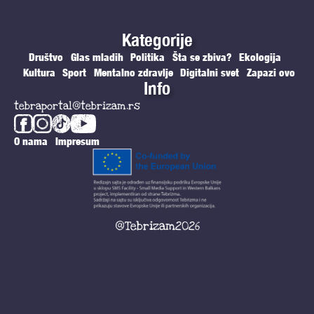
Kategorije
Društvo
Glas mladih
Politika
Šta se zbiva?
Ekologija
Kultura
Sport
Mentalno zdravlje
Digitalni svet
Zapazi ovo
Info
tebraportal@tebrizam.rs
O nama
Impresum
@Tebrizam2026