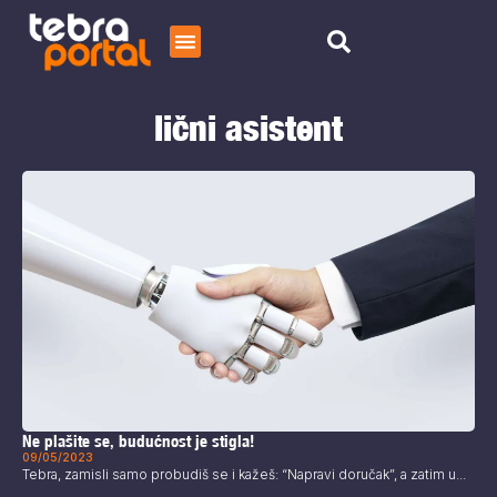
Početna
lični asistent
Čitaj
O nama
Ne plašite se, budućnost je stigla!
09/05/2023
Tebra, zamisli samo probudiš se i kažeš: “Napravi doručak”, a zatim u...