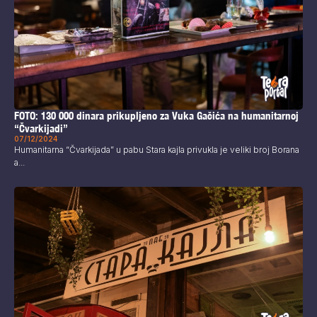
FOTO: 130 000 dinara prikupljeno za Vuka Gačića na humanitarnoj
“Čvarkijadi”
07/12/2024
Humanitarna “Čvarkijada” u pabu Stara kajla privukla je veliki broj Borana
a...