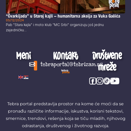
“Čvarkijada” u Staroj kajli – humanitarna akcija za Vuka Gačića
05/12/2024
Pab "Stara kajla" i moto klub "MC Srbi" organizuju još jednu
zajedničku...
Meni
Kontakt
Društvene
mreže
tebraportal@tebrizam.rs
Digitalni svet
Glas mladih
Zapazi ovo
Šta se zbiva?
Tebra portal predstavlja prostor na kome će moći da se
pronađu različite informacije, iskustva, korisni tekstovi,
smernice, trendovi, rešenja koja se tiču mladih, njihovog
odrastanja, društvenog i životnog razvoja.