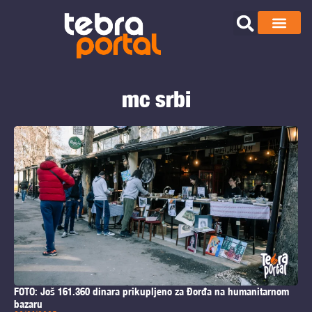
mc srbi
FOTO: Još 161.360 dinara prikupljeno za Đorđa na humanitarnom
bazaru