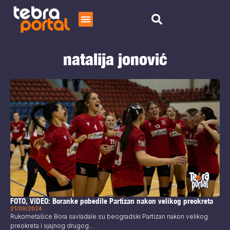
Početna
natalija jonović
Čitaj
O nama
FOTO, VIDEO: Boranke pobedile Partizan nakon velikog preokreta
21/09/2024
Rukometašice Bora savladale su beogradski Partizan nakon velikog
preokreta i sjajnog drugog...