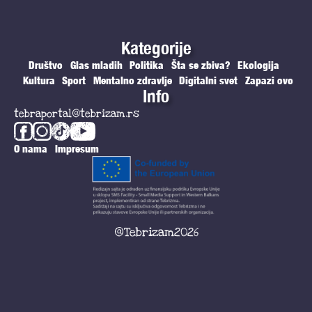
Kategorije
Društvo
Glas mladih
Politika
Šta se zbiva?
Ekologija
Kultura
Sport
Mentalno zdravlje
Digitalni svet
Zapazi ovo
Info
tebraportal@tebrizam.rs
O nama
Impresum
@Tebrizam2026