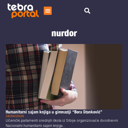
Početna
nurdor
Čitaj
O nama
Humanitarni sajam knjiga u gimnaziji “Bora Stanković”
24/04/2026
Učenički parlamenti srednjih škola iz Srbije organizovaće dvodnevni
Nacionalni humanitarni sajam knjiga...