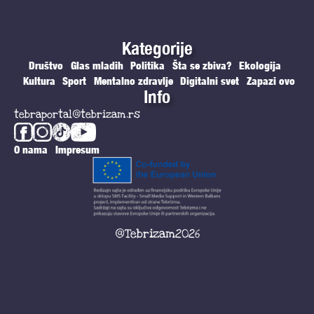
Kategorije
Društvo
Glas mladih
Politika
Šta se zbiva?
Ekologija
Kultura
Sport
Mentalno zdravlje
Digitalni svet
Zapazi ovo
Info
tebraportal@tebrizam.rs
O nama
Impresum
@Tebrizam2026