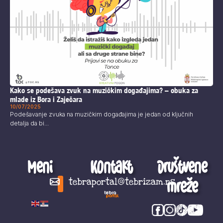
Kako se podešava zvuk na muzičkim događajima? – obuka za
mlade iz Bora i Zaječara
10/07/2025
Podešavanje zvuka na muzičkim događajima je jedan od ključnih
detalja da bi...
Meni
Kontakt
Društvene
mreže
tebraportal@tebrizam.rs
Digitalni svet
Glas mladih
Zapazi ovo
Šta se zbiva?