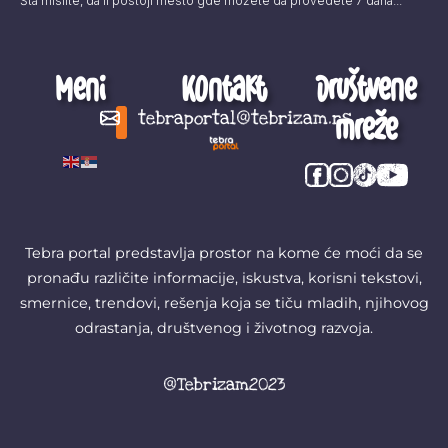
Šta mislite, da li postoji mesto gde možete da provedete 7 dana...
Meni
Kontakt
Društvene
mreže
tebraportal@tebrizam.rs
Digitalni svet
Glas mladih
Zapazi ovo
Šta se zbiva?
Tebra portal predstavlja prostor na kome će moći da se
pronađu različite informacije, iskustva, korisni tekstovi,
smernice, trendovi, rešenja koja se tiču mladih, njihovog
odrastanja, društvenog i životnog razvoja.
@Tebrizam2023