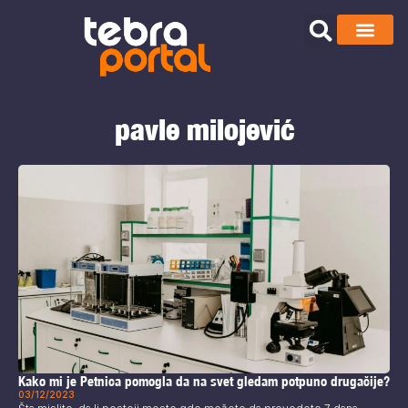
pavle milojević
Kako mi je Petnica pomogla da na svet gledam potpuno drugačije?
03/12/2023