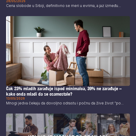
28/05/2026
Cena slobode u Srbiji, definitivno se meri u evrima, a jaz između...
Čak 23% mladih zarađuje ispod minimalca, 39% ne zarađuje –
kako onda mladi da se osamostale?
13/05/2026
Mnogi jedva čekaju da dovoljno odrastu i počnu da žive život “po...