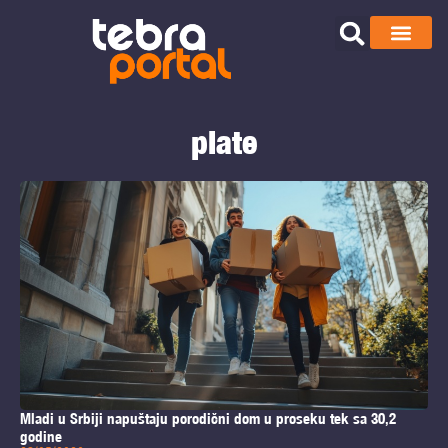
plate
Mladi u Srbiji napuštaju porodični dom u proseku tek sa 30,2
godine