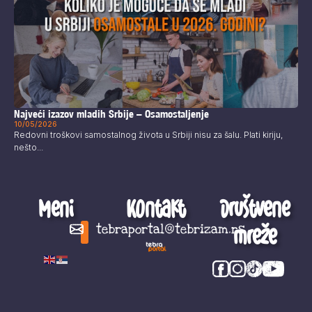
Najveći izazov mladih Srbije – Osamostaljenje
10/05/2026
Redovni troškovi samostalnog života u Srbiji nisu za šalu. Plati kiriju,
nešto...
Meni
Kontakt
Društvene
mreže
tebraportal@tebrizam.rs
Digitalni svet
Glas mladih
Zapazi ovo
Šta se zbiva?