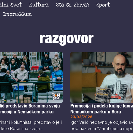
alni svet
Kultura
Šta se zbiva?
Sport
Impressum
razgovor
lić predstavio Boranima svoju
Promocija i podela knjige Igora
omociji u Nemačkom parku
Nemačkom parku u Boru
23/03/2026
vinar i kolumnista, predstavio je i
Igor Velić nedavno je objavio sv
elio Boranima svoju...
pod nazivom “Zarobljeni u nepokr