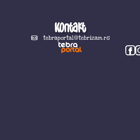
Kontakt
tebraportal@tebrizam.rs