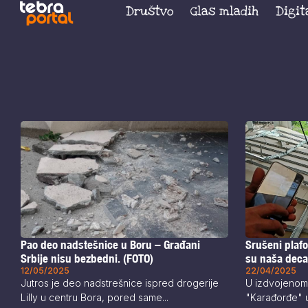
Društvo
Glas mladih
Digit
Pao deo nadstešnice u Boru – Građani
Srušeni plafo
Srbije nisu bezbedni. (FOTO)
su naša dec
12/05/2025
22/04/2025
Jutros je deo nadstrešnice ispred drogerije
U izdvojenom
Lilly u centru Bora, pored same...
"Karađorđe" u