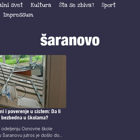
alni svet
Kultura
Šta se zbiva?
Sport
Impressum
šaranovo
ni i poverenje u sistem: Da li
a bezbedna u školama?
 odeljenju Osnovne škole
 Šaranovu jutros je došlo do...