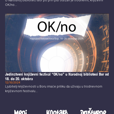
U Narodnoj biblioteci Bor po prvi put održan je trodnevni, književni
OK/no...
Jedinstveni književni festival “OK/no” u Narodnoj biblioteci Bor od
18. do 20. oktobra
12/10/2024
Ljubitelji književnosti u Boru imaće priliku da uživaju u trodnevnom
književnom festivalu...
Meni
Kontakt
Društvene