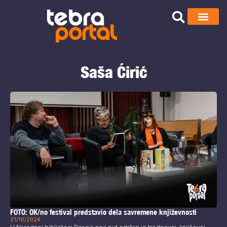
Saša Ćirić
FOTO: OK/no festival predstavio dela savremene književnosti
21/10/2024