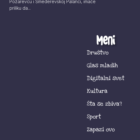
Požarevcu i Smederevskoj Palanci, imaće
priliku da...
Meni
Društvo
Glas mladih
Digitalni svet
Kultura
Šta se zbiva?
Sport
Zapazi ovo