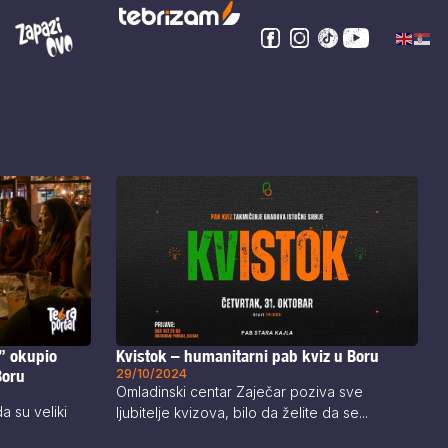
” okupio
Kvistok – humanitarni pab kviz u Boru
Boru
29/10/2024
Omladinski centar Zaječar poziva sve
a su veliki
ljubitelje kvizova, bilo da želite da se...