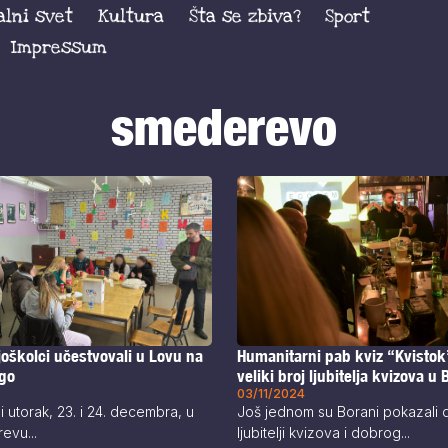
alni svet
Kultura
Šta se zbiva?
Sport
Impressum
smederevo
joškolci učestvovali u Lovu na
Humanitarni pab kviz “Kvistok
ago
veliki broj ljubitelja kvizova u 
03/11/2024
 utorak, 23. i 24. decembra, u
Još jednom su Borani pokazali d
evu...
ljubitelji kvizova i dobrog...