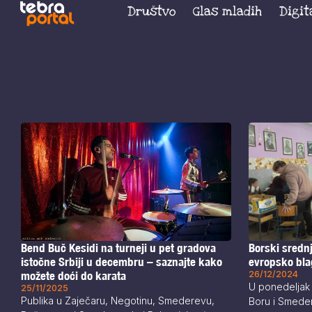
Društvo
Glas mladih
Digit
Borski sredn
Bend Buč Kesidi na turneji u pet gradova
evropsko bl
istočne Srbiji u decembru – saznajte kako
26/12/2024
možete doći do karata
U ponedeljak i
25/11/2025
Publika u Zaječaru, Negotinu, Smederevu,
Boru i Smeder