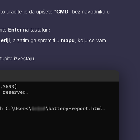
 to uradite je da upišete “
CMD
” bez navodnika u
snite
Enter
na tastaturi;
eriji
, a zatim ga spremiti u
mapu
, koju će vam
tupite izveštaju.