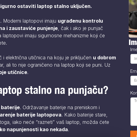
igurno ostaviti laptop stalno uključen.
i. Moderni laptopovi imaju
ugrađenu kontrolu
na i zaustaviće punjenje
, čak i ako je punjač
a laptopovi imaju sigurnosne mehanizme koji će
Im
ete.
Im
i električna utičnica na koju je priključen
u dobrom
ar, ali to nije ograničeno na laptop koji se puni. Uz
Em
je utičnice
.
laptop stalno na punjaču?
Ko
 baterije
. Održavanje baterije na preniskom i
arenje baterije laptopova
. Kako baterije stare,
Stoga, iako neće “razneti” vaš laptop, možda ćete
liko napunjenosti kao nekada
.