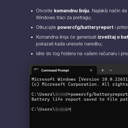
Otvorite
komandnu liniju
. Najlakši način da
Windows traci za pretragu;
Otkucajte
powercfg/batteryreport
i priti
Komandna linija će generisati
izveštaj o bat
pokazati kada unesete naredbu;
Idite do tog foldera na vašem računaru i pris