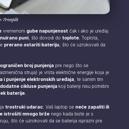
: Freepik
e
vremenom
gube napunjenost
čak i ako je uređaj
inuirano puni
, što dovodi do
toplote
. Toplota,
že
prerano ostariti bateriju
, što će uzrokovati da
ograničen broj punjenja
pre nego što se
izmenična struja) je vrsta električne energije koja je
a i punjenje elektronskih uređaja
, te samim tim
dodatne cikluse punjenja
koji bateriji nisu potrebni
vek baterije
.
lja
trostruki udarac
. Vaš laptop se
neće zapaliti ili
te istrošiti mnogo brže
nego kada biste je s
ruju, što će uzrokovati da se baterija isprazni pre