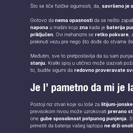
Što se tiče fizičke sigurnosti, da,
savršeno je s
Gotovo da
nema opasnosti
da se nešto zapal
napona
u mašini koja
zna
kada je
baterija pu
priključen
. Ovi mehanizmi se
retko pokvare
, 
prekinuti vezu pre nego što dođe do stvarne št
Međutim, sve to pretpostavlja da su sam punjač 
stanju
. Kratki spoj u utičnici može izazvati pož
to, budite sigurni da
redovno proveravate svo
Je l’ pametno da mi je 
Postoji niz stvari koje su loše za
litijum-jonske
previsokom nivou može uzrokovati
prerano st
one
gube sposobnost potpunog punjenja
. 
primetiti da baterija vašeg laptopa
ne drži ono