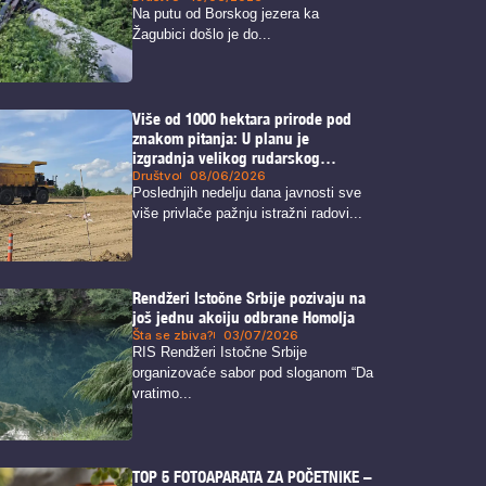
Na putu od Borskog jezera ka
Žagubici došlo je do...
Više od 1000 hektara prirode pod
znakom pitanja: U planu je
izgradnja velikog rudarskog
kompleksa u blizini Zaječara
Društvo
08/06/2026
Poslednjih nedelju dana javnosti sve
više privlače pažnju istražni radovi...
Rendžeri Istočne Srbije pozivaju na
još jednu akciju odbrane Homolja
Šta se zbiva?
03/07/2026
RIS Rendžeri Istočne Srbije
organizovaće sabor pod sloganom “Da
vratimo...
TOP 5 FOTOAPARATA ZA POČETNIKE –