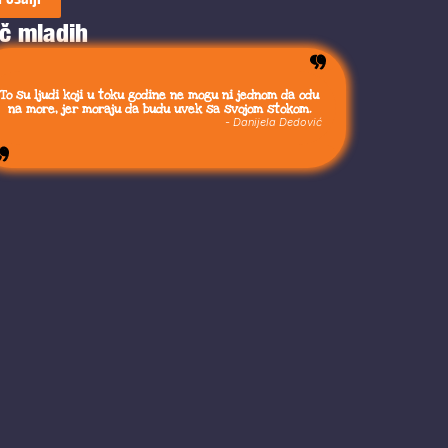
č mladih
To su ljudi koji u toku godine ne mogu ni jednom da odu
na more, jer moraju da budu uvek sa svojom stokom.
- Danijela Dedović