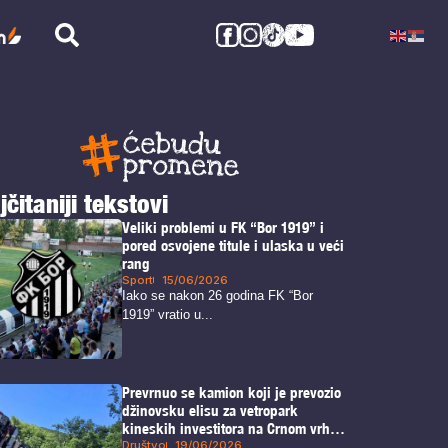
jčitaniji tekstovi
Veliki problemi u FK “Bor 1919” i
pored osvojene titule i ulaska u veći
rang
Sport
15/06/2026
Iako se nakon 26 godina FK “Bor
1919” vratio u...
Prevrnuo se kamion koji je prevozio
džinovsku elisu za vetropark
kineskih investitora na Crnom vrhu
kod Borskog jezera
Društvo
19/06/2026