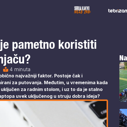
 je pametno koristiti
njaču?
Na
e
4 minuta
bično najvažniji faktor. Postoje čak i
ajnirani za putovanja. Međutim, u vremenima kada
 uključen za radnim stolom, i uz to da je stalno
e laptopa uvek uključenog u struju dobra ideja?