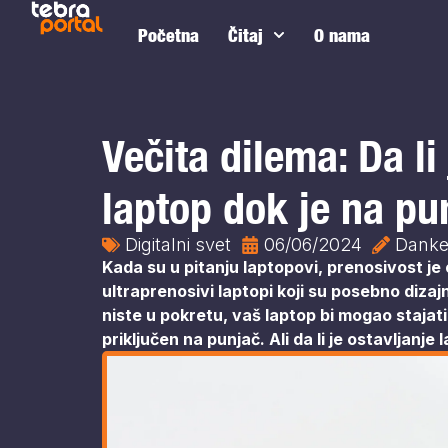
Početna
Čitaj
O nama
Večita dilema: Da li
laptop dok je na pu
Digitalni svet
06/06/2024
Dank
Kada su u pitanju laptopovi, prenosivost je o
ultraprenosivi laptopi koji su posebno diz
niste u pokretu, vaš laptop bi mogao stajati
priključen na punjač. Ali da li je ostavljanj