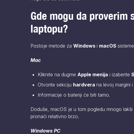
Gde mogu da proverim s
laptopu?
Postoje metode za
Windows
i
macOS
sisteme
Mac
Kliknite na dugme
Apple menija
i izaberite
S
Otvorite sekciju
hardvera
na levoj margini 
Informacije o bateriji će biti tamo.
Doduše, macOS je u tom pogledu mnogo lakši o
pronaći relativno brzo.
Windows PC