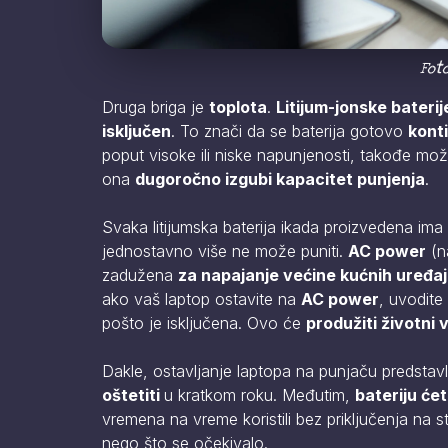
Foto
Druga briga je
toplota
.
Litijum-jonske baterij
isključen
. To znači da se baterija gotovo
kont
poput visoke ili niske napunjenosti, takođe mo
ona
dugoročno izgubi kapacitet punjenja
.
Svaka litijumska baterija ikada proizvedena ima
jednostavno više ne može puniti.
AC power
(na
zadužena
za napajanje većine kućnih uređaj
ako vaš laptop ostavite na
AC power
, uvodite
pošto je isključena. Ovo će
produžiti životni 
Dakle, ostavljanje laptopa na punjaču predstav
oštetiti
u kratkom roku. Međutim,
bateriju će
vremena na vreme koristili bez priključenja na st
nego što se očekivalo.