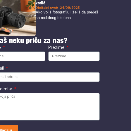
vodič
Digitalni svet
24/09/2025
Ako voliš fotografiju i želiš da pređeš
sa mobilnog telefona...
aš neku priču za nas?
e
Prezime
ail
mentar
Pošalji