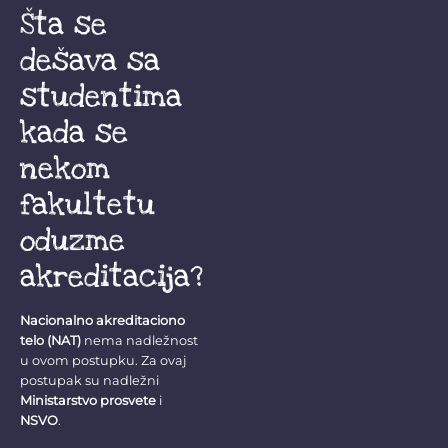
Šta se
dešava sa
studentima
kada se
nekom
fakultetu
oduzme
akreditacija?
Nacionalno akreditaciono
telo (NAT)
nema nadležnost
u ovom postupku. Za ovaj
postupak su nadležni
Ministarstvo prosvete
i
NSVO
.