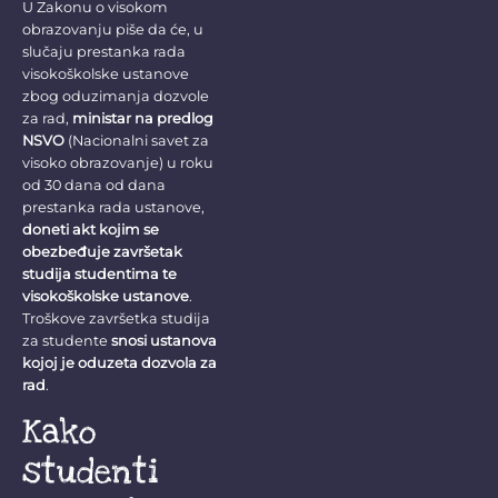
U Zakonu o visokom
obrazovanju piše da će, u
slučaju prestanka rada
visokoškolske ustanove
zbog oduzimanja dozvole
za rad,
ministar na predlog
NSVO
(Nacionalni savet za
visoko obrazovanje) u roku
od 30 dana od dana
prestanka rada ustanove,
doneti akt kojim se
obezbeđuje završetak
studija studentima te
visokoškolske ustanove
.
Troškove završetka studija
za studente
snosi ustanova
kojoj je oduzeta dozvola za
rad
.
Kako
studenti