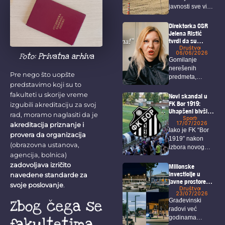
rudarskog
javnosti sve više
kompleksa u
blizini Zaječara
privlače pažnju
istražni radovi...
Direktorka CSR
Jelena Ristić
tvrdi da su
navodi o čekanju
Društvo
06/06/2026
Foto: Privatna arhiva
rešenja za isplatu
Gomilanje
neistiniti –
nerešenih
Održan protest
Pre nego što uopšte
predmeta,
ispred CSR
predstavimo koji su to
višemesečno
kašnjenje isplata
fakulteti u skorije vreme
Novi skandal u
za porodilje,
FK Bor 1919:
izgubili akreditaciju za svoj
Uhapšeni bivši
onkološke
rad, moramo naglasiti da je
predsednik,
Sport
bolesnike...
17/07/2026
akreditacija priznanje i
sekretar i igrači
Iako je FK “Bor
provera da organizacija
1919” nakon
(obrazovna ustanova,
izbora novog
agencija, bolnica)
predsednika i...
zadovoljava izričito
Milionske
investicije u
navedene standarde za
javne prostore
svoje poslovanje
.
koje Borani jedva
Društvo
23/07/2026
koriste
Zbog čega se
Građevinski
radovi već
godinama
fakultetima