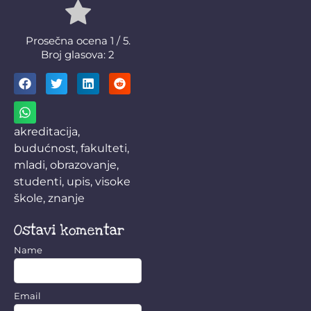
Prosečna ocena
1
/ 5.
Broj glasova:
2
akreditacija
,
budućnost
,
fakulteti
,
mladi
,
obrazovanje
,
studenti
,
upis
,
visoke
škole
,
znanje
Ostavi komentar
Name
Email