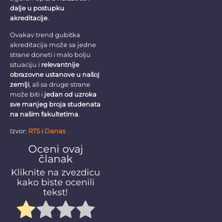
dalje u postupku
akreditacije
.
Ovakav trend gubitka
akreditacija može sa jedne
strane doneti i malo bolju
situaciju i
relevantnije
obrazovne ustanove u našoj
zemlji
, ali sa druge strane
može biti i
jedan od uzroka
sve manjeg broja studenata
na našim fakultetima
.
Izvor:
RTS
i
Danas
Oceni ovaj
članak
Kliknite na zvezdicu
kako biste ocenili
tekst!