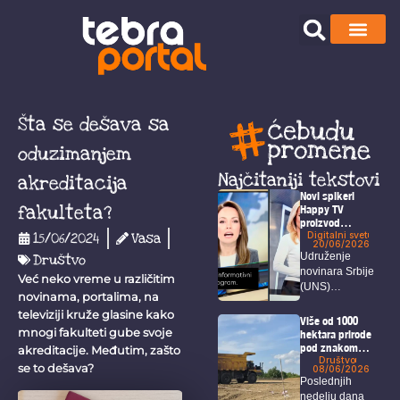
Šta se dešava sa
oduzimanjem
Najčitaniji tekstovi
akreditacija
Novi spikeri
fakulteta?
Happy TV
proizvod
veštačke
Digitalni svet
15/06/2024
Vasa
20/06/2026
inteligencije
Udruženje
Društvo
novinara Srbije
Već neko vreme u različitim
(UNS)
novinama, portalima, na
upozorava da
televiziji kruže glasine kako
Happy TV nije
Više od 1000
mnogi fakulteti gube svoje
obavestila...
hektara prirode
pod znakom
akreditacije. Međutim, zašto
pitanja: U planu
Društvo
se to dešava?
08/06/2026
je izgradnja
Poslednjih
velikog
nedelju dana