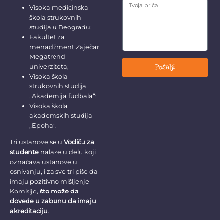
Visoka medicinska
škola strukovnih
studija u Beogradu;
Fakultet za
menadžment Zaječar
Megatrend
Pošalji
univerziteta;
Visoka škola
strukovnih studija
„Akademija fudbala“;
Visoka škola
akademskih studija
„Epoha“.
Tri ustanove se u
Vodiču za
studente
nalaze u delu koji
označava ustanove u
osnivanju, i za sve tri piše da
imaju pozitivno mišljenje
Komisije,
što može da
dovede u zabunu da imaju
akreditaciju
.