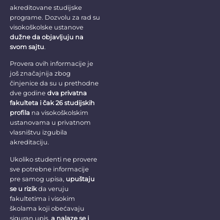
akreditovane studijske
programe. Dozvolu za rad su
visokoškolske ustanove
dužne da objavljuju na
svom sajtu
.
Provera ovih informacije je
još značajnija zbog
činjenice da su u prethodne
dve godine
dva privatna
fakulteta i čak 26 studijskih
profila
na visokoškolskim
ustanovama u privatnom
vlasništvu izgubila
akreditaciju.
Ukoliko studenti ne provere
sve potrebne informacije
pre samog upisa,
upuštaju
se u rizik
da veruju
fakultetima i visokim
školama koji obećavaju
siguran upis,
a nalaze se i