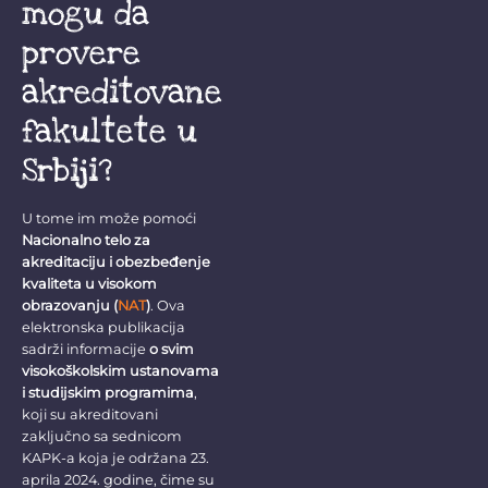
mogu da
provere
akreditovane
fakultete u
Srbiji?
U tome im može pomoći
Nacionalno telo za
akreditaciju i obezbeđenje
kvaliteta u visokom
obrazovanju (
NAT
)
. Ova
elektronska publikacija
sadrži informacije
o
svim
visokoškolskim ustanovama
i studijskim programima
,
koji su akreditovani
zaključno sa sednicom
KAPK-a koja je održana 23.
aprila 2024. godine, čime su