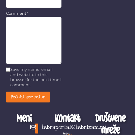
Comment
*
Save my name, email,
and website in this
browser for the next time I
comment.
Meni
Kontakt
Društvene
mreže
tebraportal@tebrizam.rs