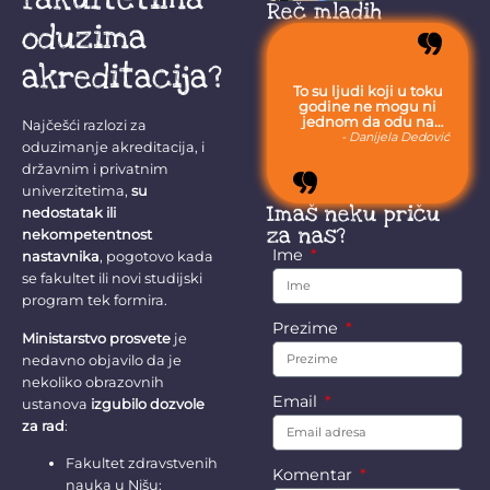
predstavljaju
Reč mladih
prepoznatljivu
oduzima
sliku Bora, a
među...
akreditacija?
To su ljudi koji u toku
godine ne mogu ni
jednom da odu na
Najčešći razlozi za
more, jer moraju da
- Danijela Dedović
oduzimanje akreditacija, i
budu uvek sa svojom
stokom.
državnim i privatnim
univerzitetima,
su
Imaš neku priču
nedostatak ili
za nas?
nekompetentnost
Ime
nastavnika
, pogotovo kada
se fakultet ili novi studijski
program tek formira.
Prezime
Ministarstvo prosvete
je
nedavno objavilo da je
nekoliko obrazovnih
Email
ustanova
izgubilo dozvole
za rad
:
Fakultet zdravstvenih
Komentar
nauka u Nišu;