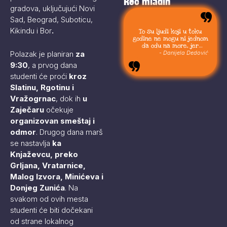
Reč mladih
gradova, uključujući Novi
Sad, Beograd, Suboticu,
Kikindu i Bor
.
To su ljudi koji u toku
godine ne mogu ni jednom
da odu na more, jer
moraju da budu uvek sa
- Danijela Dedović
Polazak je planiran
za
svojom stokom.
9:30
, a prvog dana
studenti će proći
kroz
Slatinu, Rgotinu i
Vražogrnac
, dok ih
u
Zaječaru
očekuje
organizovan smeštaj i
odmor
. Drugog dana marš
se nastavlja
ka
Knjaževcu, preko
Grljana, Vratarnice,
Malog Izvora, Minićeva i
Donjeg Zunića
. Na
svakom od ovih mesta
studenti će biti dočekani
od strane lokalnog