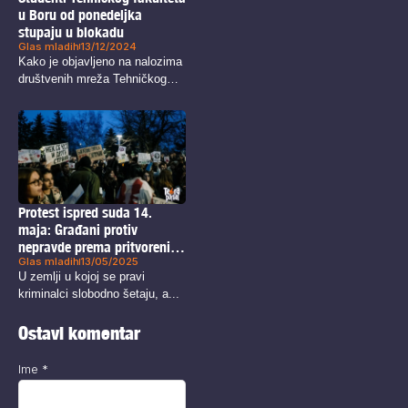
u Boru od ponedeljka
stupaju u blokadu
Glas mladih
13/12/2024
Kako je objavljeno na nalozima
društvenih mreža Tehničkog
fakulteta Bor...
Protest ispred suda 14.
maja: Građani protiv
nepravde prema pritvorenim
Glas mladih
13/05/2025
aktivistima
U zemlji u kojoj se pravi
kriminalci slobodno šetaju, a...
Ostavi komentar
Ime
*