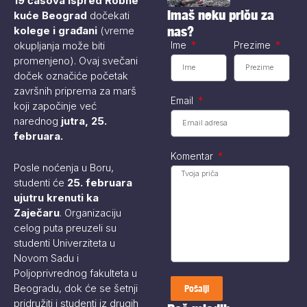
19 časova ispred Robne
za Bor“ ponovo
Imaš neku priču za
kuće Beograd
dočekati
je...
nas?
kolege i građani
(vreme
Ime
Prezime
okupljanja može biti
promenjeno). Ovaj svečani
doček označiće početak
završnih priprema za marš
Email
koji započinje već
narednog
jutra, 25.
februara.
Komentar
Posle noćenja u Boru,
studenti će
25. februara
ujutru krenuti ka
Zaječaru
. Organizaciju
celog puta preuzeli su
studenti Univerziteta u
Novom Sadu i
Poljoprivrednog fakulteta u
Beogradu, dok će se šetnji
Pošalji
pridružiti i studenti iz drugih