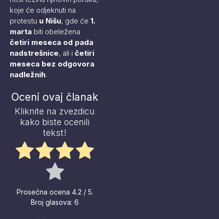
koje će odjeknuti na
protestu
u Nišu
, gde će
1.
marta
biti obeležena
četiri meseca
od pada
nadstrešnice
, ali i
četiri
meseca bez odgovora
nadležnih
.
Oceni ovaj članak
Kliknite na zvezdicu
kako biste ocenili
tekst!
Prosečna ocena
4.2
/ 5.
Broj glasova:
6