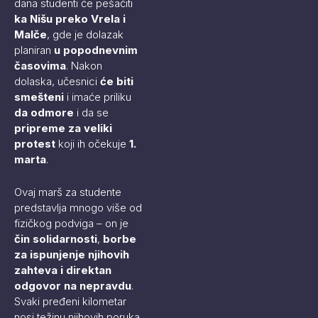
dana studenti će pešačiti
ka Nišu preko Vrela i
Malče
, gde je dolazak
planiran
u popodnevnim
časovima
. Nakon
dolaska, učesnici
će biti
smešteni
i imaće priliku
da odmore
i da se
pripreme za veliki
protest
koji ih očekuje
1.
marta
.
Ovaj marš za studente
predstavlja mnogo više od
fizičkog podviga – on je
čin solidarnosti
,
borbe
za ispunjenje njihovih
zahteva i direktan
odgovor na nepravdu
.
Svaki pređeni kilometar
nosi težinu njihovih poruka,