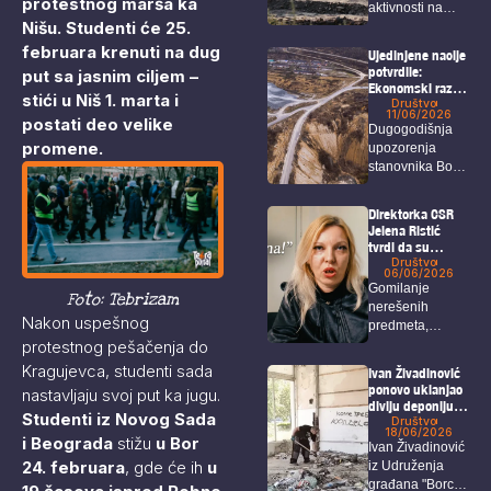
protestnog marša ka
aktivnosti na
Nišu. Studenti će 25.
području Bora i
Zaječara
februara krenuti na dug
Ujedinjene nacije
intenzivno...
potvrdile:
put sa jasnim ciljem –
Ekonomski razvoj
stići u Niš 1. marta i
u Borskom
Društvo
11/06/2026
okrugu nije
postati deo velike
Dugogodišnja
usklađen sa
promene.
upozorenja
zaštitom ljudskih
stanovnika Bora,
prava i životne
sredine
Krivelja i okolnih
sela o
Direktorka CSR
posledicama...
Jelena Ristić
tvrdi da su
navodi o čekanju
Društvo
06/06/2026
rešenja za isplatu
Gomilanje
neistiniti –
Foto: Tebrizam
nerešenih
Održan protest
Nakon uspešnog
predmeta,
ispred CSR
protestnog pešačenja do
višemesečno
kašnjenje isplata
Kragujevca, studenti sada
Ivan Živadinović
za porodilje,
ponovo uklanjao
nastavljaju svoj put ka jugu.
onkološke
divlju deponiju
Studenti iz Novog Sada
bolesnike...
koja ugrožava i
Društvo
18/06/2026
zdravlje i
i Beograda
stižu
u Bor
Ivan Živadinović
bezbednost
24. februara
, gde će ih
u
iz Udruženja
građana Bora
građana "Borci