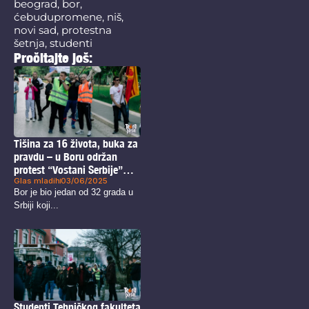
beograd
,
bor
,
ćebudupromene
,
niš
,
novi sad
,
protestna
šetnja
,
studenti
Pročitajte još:
Tišina za 16 života, buka za
pravdu – u Boru održan
protest “Vostani Serbije”
Glas mladih
03/06/2025
(FOTO)
Bor je bio jedan od 32 grada u
Srbiji koji...
Studenti Tehničkog fakulteta