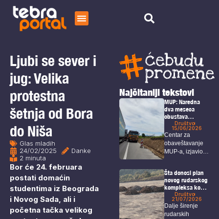
Početna
Čitaj
Ljubi se sever i
O nama
jug: Velika
Najčitaniji tekstovi
protestna
MUP: Naredna
šetnja od Bora
dva meseca
obustava
saobraćaja na
Društvo
do Niša
15/06/2026
deonici Bor –
Centar za
Selište
Glas mladih
obaveštavanje
24/02/2025
Danke
MUP-a, izjavio je
2 minuta
da zbog radova
Bor će 24. februara
na...
Šta donosi plan
postati domaćin
novog rudarskog
studentima iz Beograda
kompleksa kod
Bora i Zaječara?
Društvo
i Novog Sada, ali i
21/07/2026
Dalje širenje
početna tačka velikog
rudarskih