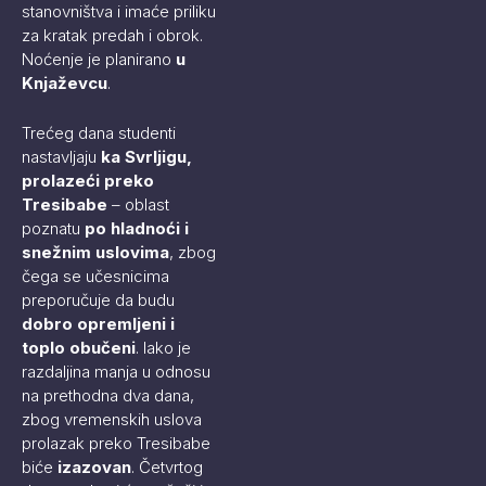
stanovništva i imaće priliku
za kratak predah i obrok.
Noćenje je planirano
u
Knjaževcu
.
Trećeg dana studenti
nastavljaju
ka Svrljigu,
prolazeći preko
Tresibabe
– oblast
poznatu
po hladnoći i
snežnim uslovima
, zbog
čega se učesnicima
preporučuje da budu
dobro opremljeni i
toplo obučeni
. Iako je
razdaljina manja u odnosu
na prethodna dva dana,
zbog vremenskih uslova
prolazak preko Tresibabe
biće
izazovan
. Četvrtog