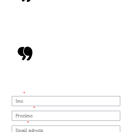
To su ljudi koji u toku godine ne
mogu ni jednom da odu na more,
jer moraju da budu uvek sa
svojom stokom.
- Danijela Dedović
Imaš neku priču za
nas?
Ime
Prezime
Email