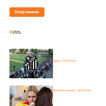
sledeći komentar.
Najčitaniji tekstovi
Novi skandal u FK Bor 1919:
Uhapšeni bivši predsednik,
sekretar i igrači
Sport
17/07/2026
Iako je FK “Bor 1919” nakon
izbora novog predsednika i...
Kada potiskivanje emocija popusti
Mentalno zdravlje
12/11/2023
Apsolutno nema čoveka koji
svoje emocije može u potpunosti
da...