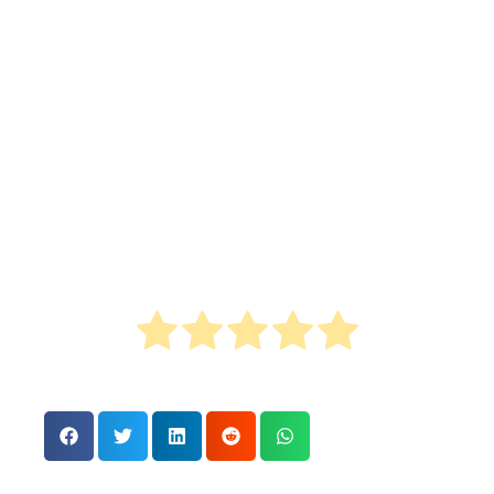
skrenula pažnju javnosti na nepravdu kojoj su
izloženi ona i njene kolege.
Zato je protest 14. maja važan trenutak za sve
koji veruju da pravda i sloboda nisu privilegije
već osnovna prava. Pridruživanje ovom
protestu nije samo čin solidarnosti —
to je čin
odgovornosti prema društvu u kojem želimo
da živimo
.
Oceni ovaj članak
Kliknite na zvezdicu kako biste ocenili tekst!
Prosečna ocena
5
/ 5. Broj glasova:
1
aktivisti
,
aktivizam
,
ćebudupromene
,
Davor