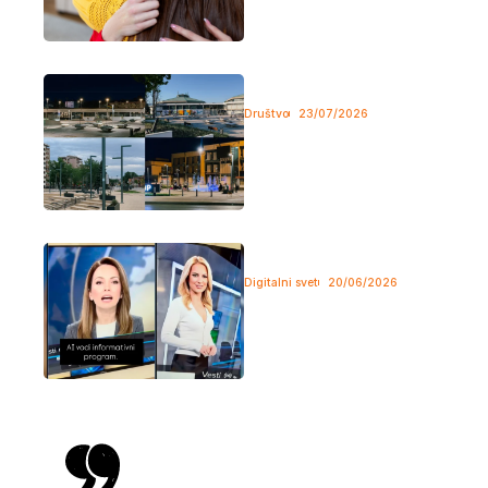
Milionske investicije u javne
prostore koje Borani jedva koriste
Društvo
23/07/2026
Građevinski radovi već godinama
predstavljaju prepoznatljivu sliku
Bora, a među...
Novi spikeri Happy TV proizvod
veštačke inteligencije
Digitalni svet
20/06/2026
Udruženje novinara Srbije (UNS)
upozorava da Happy TV nije
obavestila...
Reč mladih