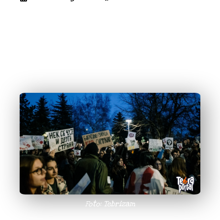
U zemlji u kojoj se pravi kriminalci slobodno
šetaju, a iza rešetaka završavaju aktivisti koji
se bore za bolje društvo, protesti postaju
nužan odgovor na nepravdu. Zbog toga će u
sredu, 14. maja, sa početkom u 11 časova,
ispred zgrade Višeg suda kod Spensa u
Novom Sadu, biti održan protest.
Foto: Tebrizam