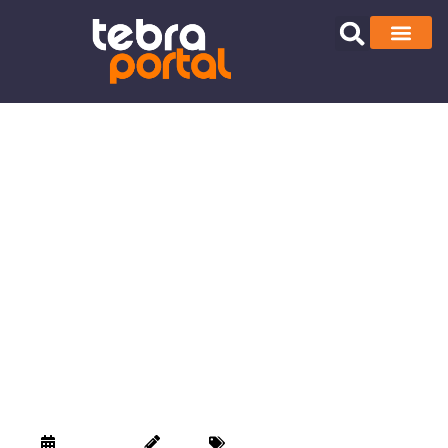
Protest ispred
suda 14. maja:
Građani protiv
nepravde prema
pritvorenim
aktivistima
13/05/2025
Vanjo
Glas mladih