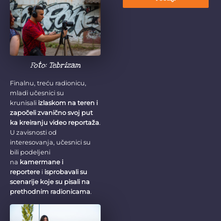
Foto: Tebrizam
Finalnu, treću radionicu,
mladi učesnici su
krunisali
izlaskom na teren i
započeli zvanično svoj put
ka kreiranju video reportaža
.
U zavisnosti od
interesovanja, učesnici su
bili podeljeni
na
kamermane i
reportere
i
isprobavali su
scenarije koje su pisali na
prethodnim radionicama
.