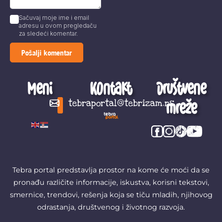
Sačuvaj moje ime i email
adresu u ovom pregledaču
za sledeći komentar.
Meni
Kontakt
Društvene
mreže
tebraportal@tebrizam.rs
Digitalni svet
Glas mladih
Zapazi ovo
Šta se zbiva?
Tebra portal predstavlja prostor na kome će moći da se
pronađu različite informacije, iskustva, korisni tekstovi,
smernice, trendovi, rešenja koja se tiču mladih, njihovog
odrastanja, društvenog i životnog razvoja.