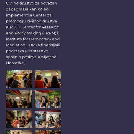
Civilno društvo za povezan
Zapadni Balkan kojeg
implementira Centar za
promociju civilnog društva
(CPCD), Center for Research
and Policy Making (CRPM) i
Institute for Democracy and
Mediation (IDM) a finansijski
podržava Ministarstvo
spoljnih poslova Kraljevine
Norveške.
No Caption
No Caption
No Caption
No Caption
No Caption
No Caption