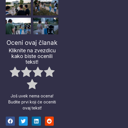
No Caption
No Caption
No Caption
No Caption
Oceni ovaj članak
Kliknite na zvezdicu
kako biste ocenili
tekst!
Još uvek nema ocena!
Budite prvi koji će oceniti
ovaj tekst!