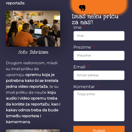
reportaže
.
stokom.
Imaš neku priču
za nas?
Ime
Prezime
Foto: Tebrizam
Drugom radionicom, mladi
Email
su imali priliku da
upoznaju
opremu koja je
potrebna kako bi se kreirala
Komentar
jedna video reportaža
, te su
imali priliku da nauče
koju
audio i video opremu treba
da koriste za reportažu
,
kao i
kakav odnos treba da bude
između reportera i
kamermana
.
Pošalji