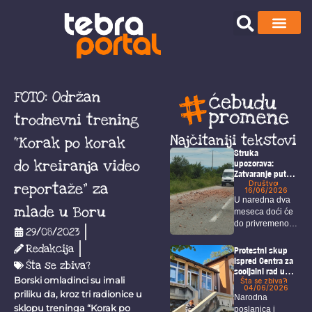
FOTO: Održan
trodnevni trening
Najčitaniji tekstovi
“Korak po korak
Struka
do kreiranja video
upozorava:
Zatvaranje puta
Bor – Selište
Društvo
reportaže” za
16/06/2026
doneće gužve,
U naredna dva
duža putovanja i
mlade u Boru
meseca doći će
dodatno
do privremenog
opterećenje
29/08/2023
alternativnih
zatvaranja
pravaca
Redakcija
određenih...
Protestni skup
ispred Centra za
Šta se zbiva?
socijalni rad u
Borski omladinci su imali
Boru
Šta se zbiva?
04/06/2026
priliku da, kroz tri radionice u
Narodna
sklopu treninga “Korak po
poslanica i