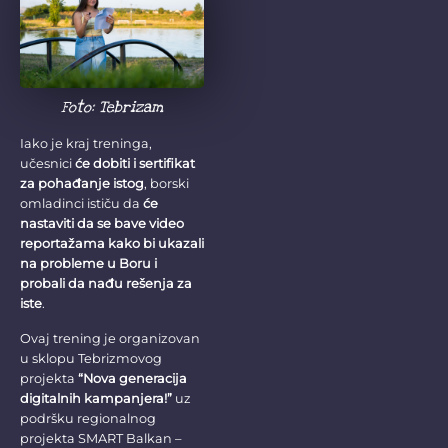
Foto: Tebrizam
Iako je kraj treninga,
učesnici
će dobiti i sertifikat
za pohađanje istog
, borski
omladinci ističu da
će
nastaviti da se bave video
reportažama kako bi ukazali
na probleme u Boru i
probali da nađu rešenja za
iste
.
Ovaj trening je organizovan
u sklopu Tebrizmovog
projekta
“Nova generacija
digitalnih kampanjera!”
uz
podršku regionalnog
projekta SMART Balkan –