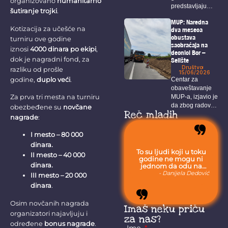
organizovano
humanitarno
predstavljaju
šutiranje trojki
.
prepoznatljivu
MUP: Naredna
sliku Bora, a
Kotizacija za učešće na
dva meseca
među...
obustava
turniru ove godine
saobraćaja na
iznosi
4000 dinara po ekipi
,
deonici Bor –
dok je nagradni fond, za
Selište
Društvo
razliku od prošle
15/06/2026
godine,
duplo veći
.
Centar za
obaveštavanje
Za prva tri mesta na turniru
MUP-a, izjavio je
da zbog radova
obezbeđene su
novčane
Reč mladih
na...
nagrade
:
I mesto – 80 000
dinara.
To su ljudi koji u toku
II mesto – 40 000
godine ne mogu ni
dinara.
jednom da odu na
more, jer moraju da
- Danijela Dedović
III mesto – 20 000
budu uvek sa svojom
dinara
.
stokom.
Osim novčanih nagrada
Imaš neku priču
organizatori najavljuju i
za nas?
određene
bonus nagrade
.
Ime