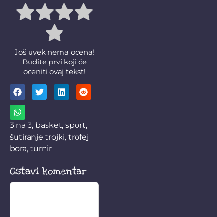
Još uvek nema ocena!
Budite prvi koji će
oceniti ovaj tekst!
3 na 3
,
basket
,
sport
,
šutiranje trojki
,
trofej
bora
,
turnir
Ostavi komentar