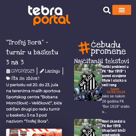
“Trofej Bora” –
turnir u basketu
Najčitaniji tekstovi
3 na 3
Veliki problemi u
07/07/2023
Lazinjo
FK “Bor 1919” i
pored osvojene
Šta se zbiva?
titule i ulaska u
veći rang
U periodu od 20. do 23. jula
Sport
na terenima malih sportova
15/06/2026
Iako se nakon
Sportskog centra “Bobana
26 godina FK
Momčilović – Veličković”, biće
“Bor 1919” vratio
održan drugi po redu turnir
u...
u basketu 3 na 3 pod
Novi skandal u
nazivom “Trofej Bora”.
FK Bor 1919:
Uhapšeni bivši
predsednik,