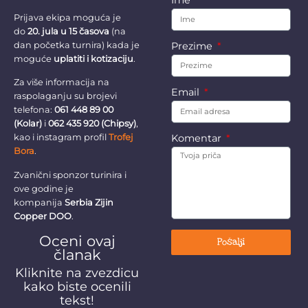
Prijava ekipa moguća je
do
20. jula u 15 časova
(na
Prezime
dan početka turnira) kada je
moguće
uplatiti i kotizaciju
.
Za više informacija na
Email
raspolaganju su brojevi
telefona:
061 448 89 00
(Kolar)
i
062 435 920 (Chipsy)
,
Komentar
kao i instagram profil
Trofej
Bora
.
Zvanični sponzor turinira i
ove godine je
kompanija
Serbia Zijin
Copper DOO
.
Oceni ovaj
Pošalji
članak
Kliknite na zvezdicu
kako biste ocenili
tekst!