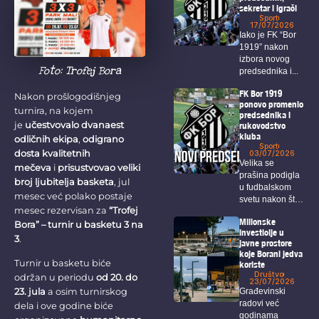
sekretar i igrači
Sport
17/07/2026
Iako je FK “Bor
1919” nakon
izbora novog
Foto: Trofej Bora
predsednika i...
FK Bor 1919
Nakon prošlogodišnjeg
ponovo promenio
turnira, na kojem
predsednika i
je
učestvovalo dvanaest
rukovodstvo
kluba
odličnih ekipa
,
odigrano
Sport
dosta kvalitetnih
03/07/2026
Velika se
mečeva
i
prisustvovao veliki
prašina podigla
broj ljubitelja basketa
, jul
u fudbalskom
mesec već polako postaje
svetu nakon što
mesec rezervisan za
“Trofej
je...
Milionske
Bora” – turnir u basketu 3 na
investicije u
3
.
javne prostore
koje Borani jedva
Turnir u basketu biće
koriste
Društvo
održan u periodu
od 20. do
23/07/2026
23. jula
a osim turnirskog
Građevinski
radovi već
dela i ove godine biće
godinama