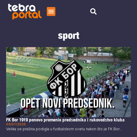
Početna
sport
Čitaj
O nama
FK Bor 1919 ponovo promenio predsednika i rukovodstvo kluba
03/07/2026
Velika se prašina podigla u fudbalskom svetu nakon što je FK Bor...