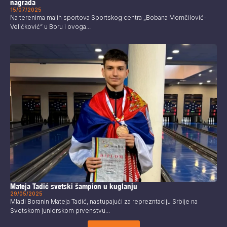
nagrada
15/07/2025
Na terenima malih sportova Sportskog centra „Bobana Momčilović-
Veličković“ u Boru i ovoga...
Mateja Tadić svetski šampion u kuglanju
29/05/2025
Mladi Boranin Mateja Tadić, nastupajući za reprezntaciju Srbije na
Svetskom juniorskom prvenstvu...