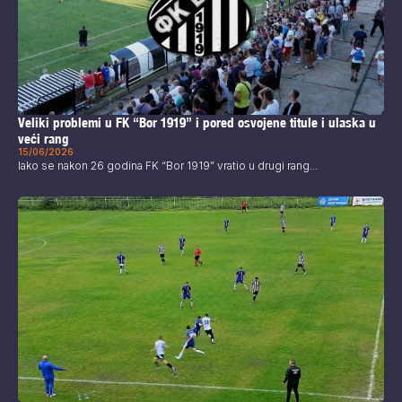
Veliki problemi u FK “Bor 1919” i pored osvojene titule i ulaska u
veći rang
15/06/2026
Iako se nakon 26 godina FK “Bor 1919” vratio u drugi rang...