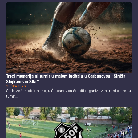
Treći memorijalni turnir u malom fudbalu u Šarbanovcu “Siniša
Stojkanović SIki”
20/06/2026
Sada već tradicionalno, u Šarbanovcu će biti organizovan treći po redu
turnir...