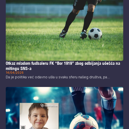
Otkaz mladom fudbaleru FK “Bor 1919” zbog odbijanja učešća na
mitingu SNS-a
14/04/2026
Da je politika već odavno ušla u svaku sferu našeg društva, pa...