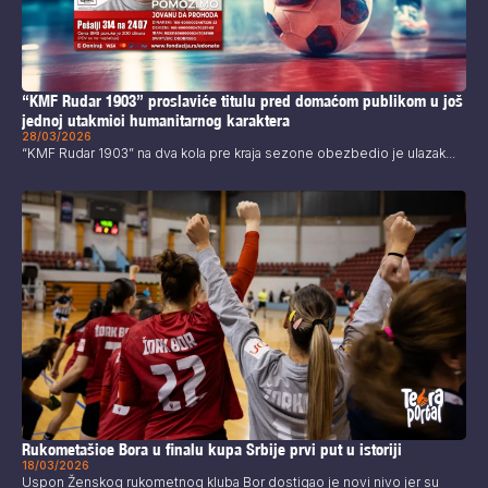
“KMF Rudar 1903” proslaviće titulu pred domaćom publikom u još
jednoj utakmici humanitarnog karaktera
28/03/2026
“KMF Rudar 1903” na dva kola pre kraja sezone obezbedio je ulazak...
Rukometašice Bora u finalu kupa Srbije prvi put u istoriji
18/03/2026
Uspon Ženskog rukometnog kluba Bor dostigao je novi nivo jer su