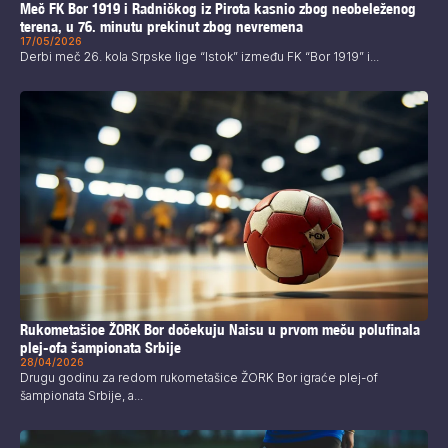
Meč FK Bor 1919 i Radničkog iz Pirota kasnio zbog neobeleženog
terena, u 76. minutu prekinut zbog nevremena
17/05/2026
Derbi meč 26. kola Srpske lige “Istok” između FK “Bor 1919” i...
Rukometašice ŽORK Bor dočekuju Naisu u prvom meču polufinala
plej-ofa šampionata Srbije
28/04/2026
Drugu godinu za redom rukometašice ŽORK Bor igraće plej-of
šampionata Srbije, a...