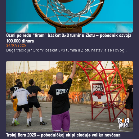
Osmi po redu “Grom” basket 3×3 turnir u Zlotu – pobednik osvaja
100.000 dinara
24/07/2025
Duga tradicija “Grom” basket 3x3 turnira u Zlotu nastavlja se i ovog...
Trofej Bora 2025 – pobedničkoj ekipi sleduje velika novčana