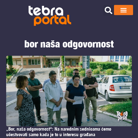
bor naša odgovornost
„Bor, naša odgovornost“: Na narednim sednicama ćemo
učestvovati samo kada je to u interesu građana