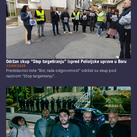
Održan skup “Stop targetiranju” ispred Policijske uprave u Boru
22/04/2026
Predstavnici liste “Bor, naša odgovornost” održali su skup pod
nazivom “Stop targetiranju”...