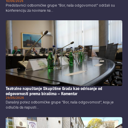
10/06/2026
Predstavnici odborničke grupe “Bor, naša odgovornost” održali su
konferenciju za novinare na...
Teatralno napuštanje Skupštine Grada kao odricanje od
odgovornosti prema biračima – Komentar
29/05/2026
Današnji potez odborničke grupe "Bor, naša odgovornost", koja je
odlučila da napusti...