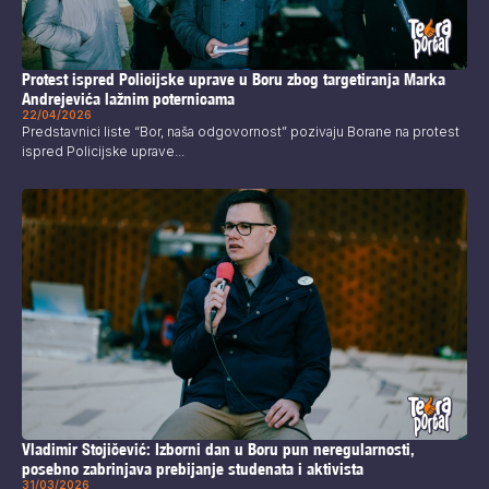
Protest ispred Policijske uprave u Boru zbog targetiranja Marka
Andrejevića lažnim poternicama
22/04/2026
Predstavnici liste “Bor, naša odgovornost” pozivaju Borane na protest
ispred Policijske uprave...
Vladimir Stojičević: Izborni dan u Boru pun neregularnosti,
posebno zabrinjava prebijanje studenata i aktivista
31/03/2026