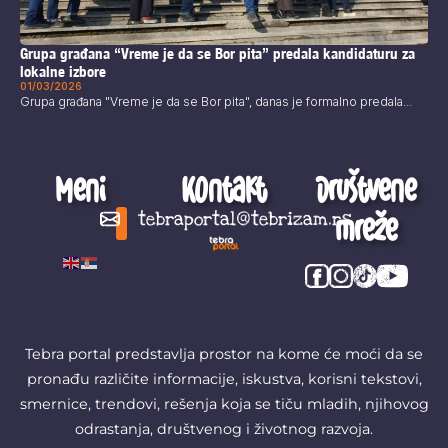
Grupa građana “Vreme je da se Bor pita” predala kandidaturu za
lokalne izbore
01/03/2026
Grupa građana "Vreme je da se Bor pita", danas je formalno predala...
Meni
Kontakt
Društvene
mreže
tebraportal@tebrizam.rs
Digitalni svet
Glas mladih
Zapazi ovo
Šta se zbiva?
Tebra portal predstavlja prostor na kome će moći da se
pronađu različite informacije, iskustva, korisni tekstovi,
smernice, trendovi, rešenja koja se tiču mladih, njihovog
odrastanja, društvenog i životnog razvoja.