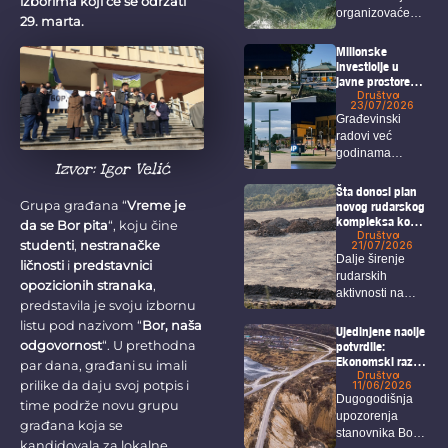
izborima koji će se održati
organizovaće
29. marta.
sabor pod
sloganom “Da
Milionske
vratimo...
investicije u
javne prostore
koje Borani jedva
Društvo
23/07/2026
koriste
Građevinski
radovi već
godinama
Izvor: Igor Velić
predstavljaju
prepoznatljivu
Šta donosi plan
sliku Bora, a
Grupa građana “
Vreme je
novog rudarskog
kompleksa kod
među...
da se Bor pita
“, koju čine
Bora i Zaječara?
Društvo
studenti
,
nestranačke
21/07/2026
Dalje širenje
ličnosti
i
predstavnici
rudarskih
opozicionih stranaka
,
aktivnosti na
predstavila je svoju izbornu
području Bora i
listu pod nazivom “
Bor, naša
Zaječara
Ujedinjene nacije
intenzivno...
odgovornost
“. U prethodna
potvrdile:
Ekonomski razvoj
par dana, građani su imali
u Borskom
Društvo
prilike da daju svoj potpis i
11/06/2026
okrugu nije
Dugogodišnja
time podrže novu grupu
usklađen sa
upozorenja
zaštitom ljudskih
građana koja se
stanovnika Bora,
prava i životne
kandidovala za lokalne