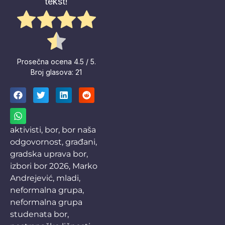
tekst!
Prosečna ocena
4.5
/ 5.
Broj glasova:
21
aktivisti
,
bor
,
bor naša
odgovornost
,
građani
,
gradska uprava bor
,
izbori bor 2026
,
Marko
Andrejević
,
mladi
,
neformalna grupa
,
neformalna grupa
studenata bor
,