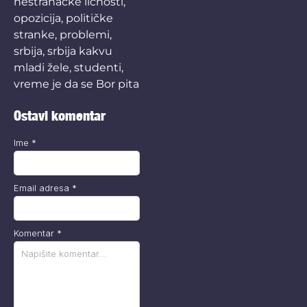
nestranačke ličnosti
,
opozicija
,
političke
stranke
,
problemi
,
srbija
,
srbija kakvu
mladi žele
,
studenti
,
vreme je da se Bor pita
Ostavi komentar
Ime
*
Email adresa
*
Komentar
*