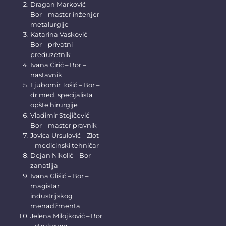
Dragan Marković –
Bor – master inženjer
metalurgije
Katarina Vasković –
Bor – privatni
preduzetnik
Ivana Ćirić – Bor –
nastavnik
Ljubomir Tošić – Bor –
dr med. specijalista
opšte hirurgije
Vladimir Stojičević –
Bor – master pravnik
Jovica Ursulović – Zlot
– medicinski tehničar
Dejan Nikolić – Bor –
zanatlija
Ivana Glišić – Bor –
magistar
industrijskog
menadžmenta
Jelena Milojković – Bor