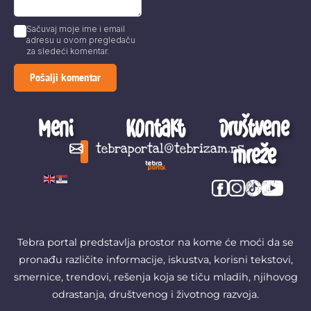
Sačuvaj moje ime i email
adresu u ovom pregledaču
za sledeći komentar.
Meni
Kontakt
Društvene
mreže
tebraportal@tebrizam.rs
Digitalni svet
Glas mladih
Zapazi ovo
Šta se zbiva?
Tebra portal predstavlja prostor na kome će moći da se
pronađu različite informacije, iskustva, korisni tekstovi,
smernice, trendovi, rešenja koja se tiču mladih, njihovog
odrastanja, društvenog i životnog razvoja.