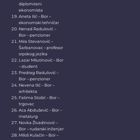
diplomirani
ekonomista
Aneta Ilić – Bor –
ekonomski tehničar
Nenad Radulović –
Bor – penzioner
Mira Stevanović –
Šarbanovac – profesor
srpskog jezika
Lazar Milutinović – Bor
– student
Predrag Radulović –
Bor – penzioner
Nevena Ilić – Bor –
arhitekta
Fatima Stošić – Bor –
trgovac
Aca Abdušević – Bor –
metalurg
Novka Živadinović –
Bor – rudarski inženjer
Miloš Kulačin – Bor –