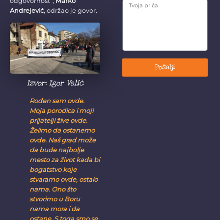
odgovornost”,
Marko
Andrejević
, održao je govor.
Pošalji
Izvor: Igor Velić
Rođen sam ovde.
Moja porodica i moji
prijatelji žive ovde.
Želimo da ostanemo
ovde. Naš grad može
da bude najbolje
mesto za život kada bi
bogatstvo koje
stvaramo ovde, ostalo
nama. Ono što
stvorimo u Boru
nama mora i da
ostane. S toga smo se