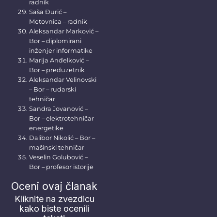
radnik
Saša Đurić –
Metovnica – radnik
Aleksandar Marković –
Bor – diplomirani
inženjer informatike
Marija Anđelković –
Bor – preduzetnik
Aleksandar Velinovski
– Bor – rudarski
tehničar
Sandra Jovanović –
Bor – elektrotehničar
energetike
Dalibor Nikolić – Bor –
mašinski tehničar
Veselin Golubović –
Bor – profesor istorije
Oceni ovaj članak
Kliknite na zvezdicu
kako biste ocenili