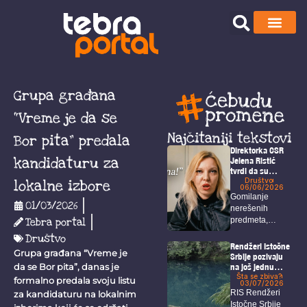
Grupa građana
“Vreme je da se
Najčitaniji tekstovi
Bor pita” predala
Direktorka CSR
kandidaturu za
Jelena Ristić
tvrdi da su
navodi o čekanju
Društvo
lokalne izbore
06/06/2026
rešenja za isplatu
Gomilanje
neistiniti –
01/03/2026
nerešenih
Održan protest
Tebra portal
predmeta,
ispred CSR
višemesečno
Društvo
kašnjenje isplata
Rendžeri Istočne
Grupa građana “Vreme je
za porodilje,
Srbije pozivaju
na još jednu
da se Bor pita”, danas je
onkološke
akciju odbrane
Šta se zbiva?
bolesnike...
formalno predala svoju listu
03/07/2026
Homolja
RIS Rendžeri
za kandidaturu na lokalnim
Istočne Srbije