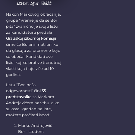
Izvor: Igor Velić
Nakon Markovog obraćanja,
grupa “Vreme je da se Bor
pita” zvanično je svoju listu
za kandidaturu predala
Gradskoj izbornoj komisiji
,
čime će Borani imati priliku
da glasaju za promene koje
su obećali kandidati ove
liste, koji se protive trenutnoj
vlasti koja traje više od 10
godina.
Listu “Bor, naša
odgovornosti” čini
35
predstavnika
sa Markom
Andrejevićem na vrhu, a ko
su ostali građani sa liste,
možete pročitati ispod:
Marko Andrejević –
Bor – student