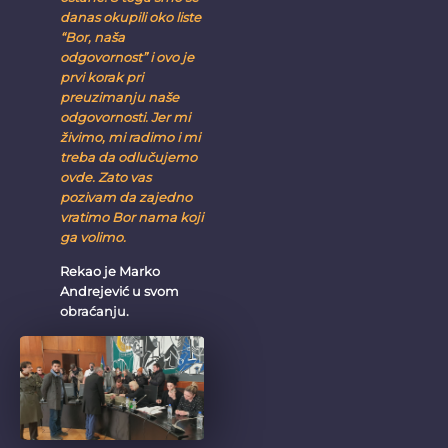
danas okupili oko liste
“Bor, naša
odgovornost” i ovo je
prvi korak pri
preuzimanju naše
odgovornosti. Jer mi
živimo, mi radimo i mi
treba da odlučujemo
ovde. Zato vas
pozivam da zajedno
vratimo Bor nama koji
ga volimo.
Rekao je Marko
Andrejević u svom
obraćanju.