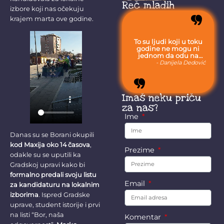
sredine
Krivelja i okolnih
Reč mladih
izbore koji nas očekuju
sela o
posledicama...
krajem marta ove godine.
To su ljudi koji u toku
godine ne mogu ni
jednom da odu na
more, jer moraju da
- Danijela Dedović
budu uvek sa svojom
stokom.
Imaš neku priču
za nas?
Ime
Danas su se Borani okupili
kod Maxija oko 14 časova
,
Prezime
odakle su se uputili ka
Gradskoj upravi kako bi
formalno predali svoju listu
Email
za kandidaturu na lokalnim
izborima
. Ispred Gradske
uprave, student istorije i prvi
na listi “Bor, naša
Komentar