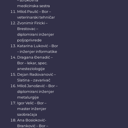
– strukovna
medicinska sestra
Miloš Paulić – Bor –
veterinarski tehničar
Zvonimir Firicki –
Brestovac –
diplomirani inženjer
poljoprivrede
Katarina Luković – Bor
– inženjer informatike
Dragana Đenadić –
Bor – lekar, spec.
anesteziologije
Dejan Radovanović –
Slatina – zavarivač
Miloš Janošević – Bor –
diplomirani inženjer
metalurgije
Igor Velić – Bor –
master inženjer
saobraćaja
Ana Bosioković-
Branković – Bor –