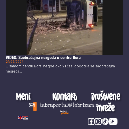
VIDEO: Saobraćajna nezgoda u centru Bora
21/02/2024
U samom centru Bora, negde oko 21 čas, dogodila se saobraćajna
nesreća...
Meni
Kontakt
Društvene
mreže
tebraportal@tebrizam.rs
Digitalni svet
Glas mladih
Zapazi ovo
Šta se zbiva?