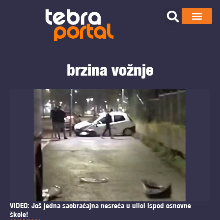
brzina vožnje
VIDEO: Još jedna saobraćajna nesreća u ulici ispod osnovne
škole!