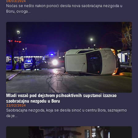
08/03/2024
Noćas se nešto nakon ponoći desila nova saobraćajna nezgoda u
Boru, ovoga...
Mladi vozač pod dejstvom psihoaktivnih supstanci izazvao
saobraćajnu nezgodu u Boru
22/02/2024
Saobraćajna nezgoda, koja se desila sinoć u centru Bora, saznajemo
da je...