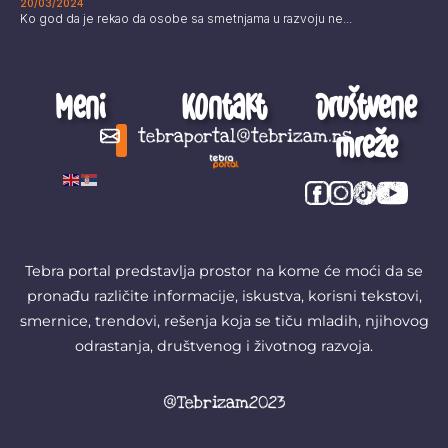
20/03/2024
Ko god da je rekao da osobe sa smetnjama u razvoju ne...
Meni
Kontakt
Društvene
mreže
tebraportal@tebrizam.rs
Digitalni svet
Glas mladih
Zapazi ovo
Šta se zbiva?
Tebra portal predstavlja prostor na kome će moći da se
pronađu različite informacije, iskustva, korisni tekstovi,
smernice, trendovi, rešenja koja se tiču mladih, njihovog
odrastanja, društvenog i životnog razvoja.
@Tebrizam2023