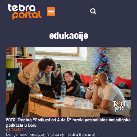
Početna
edukacije
Čitaj
O nama
FOTO: Trening “Podkast od A do Š” razvio potencijalne omladinske
podkaste u Boru
04/03/2024
Da li je neko ikada pomislio da će mladi u Boru imati...