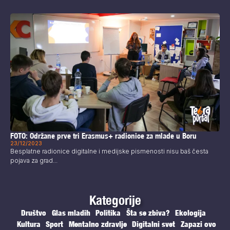
FOTO: Održane prve tri Erasmus+ radionice za mlade u Boru
23/12/2023
Besplatne radionice digitalne i medijske pismenosti nisu baš česta
pojava za grad...
Kategorije
Društvo
Glas mladih
Politika
Šta se zbiva?
Ekologija
Kultura
Sport
Mentalno zdravlje
Digitalni svet
Zapazi ovo