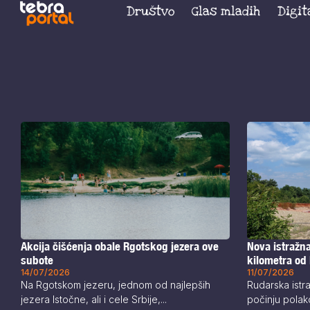
Društvo
Glas mladih
Digit
Akcija čišćenja obale Rgotskog jezera ove
Nova istražna
subote
kilometra od
14/07/2026
11/07/2026
Na Rgotskom jezeru, jednom od najlepših
Rudarska istra
jezera Istočne, ali i cele Srbije,...
počinju polako