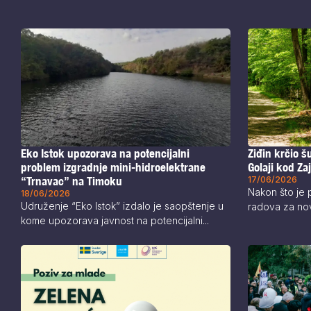
Eko Istok upozorava na potencijalni
Ziđin krčio 
problem izgradnje mini-hidroelektrane
Golaji kod Za
“Trnavac” na Timoku
17/06/2026
Nakon što je 
18/06/2026
Udruženje “Eko Istok” izdalo je saopštenje u
radova za nov
kome upozorava javnost na potencijalni...