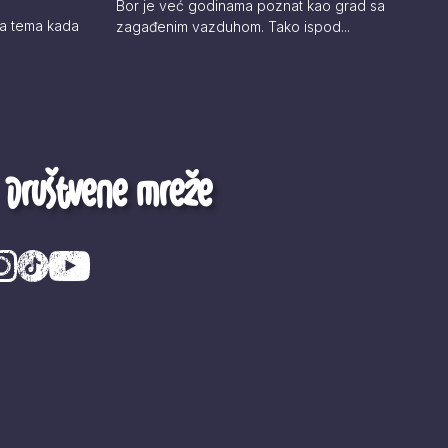
Bor je već godinama poznat kao grad sa
iva tema kada
zagađenim vazduhom. Tako ispod...
Društvene mreže