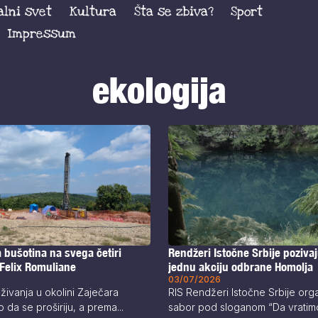
alni svet
Kultura
Šta se zbiva?
Sport
Impressum
ekologija
 bušotina na svega četiri
Rendžeri Istočne Srbije pozivaj
 Felix Romuliane
jednu akciju odbrane Homolja
03/07/2026
živanja u okolini Zaječara
RIS Rendžeri Istočne Srbije or
 da se proširiju, a prema...
sabor pod sloganom “Da vratim