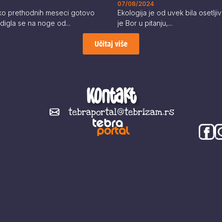
07/08/2024
ko prethodnih meseci gotovo
Ekologija je od uvek bila osetlj
digla se na noge od...
je Bor u pitanju,...
Učitaj više
Kontakt
tebraportal@tebrizam.rs