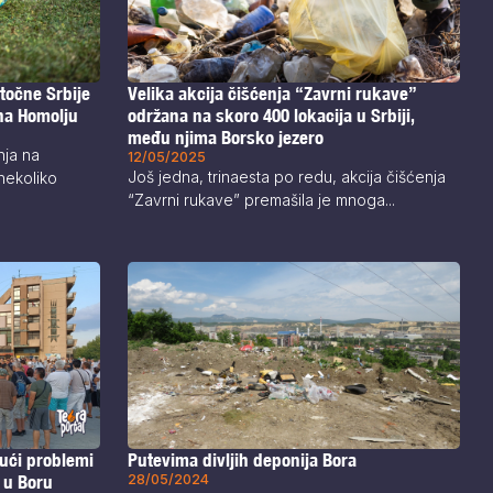
točne Srbije
Velika akcija čišćenja “Zavrni rukave”
na Homolju
održana na skoro 400 lokacija u Srbiji,
među njima Borsko jezero
nja na
12/05/2025
Još jedna, trinaesta po redu, akcija čišćenja
nekoliko
“Zavrni rukave” premašila je mnoga...
ući problemi
Putevima divljih deponija Bora
t u Boru
28/05/2024