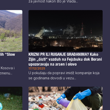
za javnost nakon što je Vlada...
KRIZNI PR ILI RUGANJE GRAĐANIMA? Kako
dih “Slow
Zijin „čisti“ vazduh na Fejsbuku dok Borani
upozoravaju na arsen i olovo
 Kosova i
17/12/2025
U pokušaju da popravi imidž kompanije koja
zmenu...
se godinama dovodi u vezu...