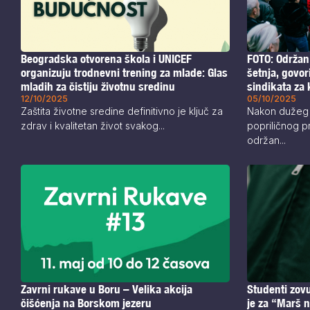
FOTO: Održan
Beogradska otvorena škola i UNICEF
šetnja, govo
organizuju trodnevni trening za mlade: Glas
sindikata za 
mladih za čistiju životnu sredinu
05/10/2025
12/10/2025
Nakon dužeg 
Zaštita životne sredine definitivno je ključ za
popriličnog pr
zdrav i kvalitetan život svakog...
održan...
Zavrni rukave u Boru – Velika akcija
Studenti zovu
čišćenja na Borskom jezeru
je za “Marš 