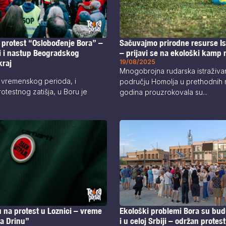
 protest “Oslobođenje Bora” –
Sačuvajmo prirodne resurse Is
ri i nastup Beogradskog
– prijavi se na ekološki kamp 
kraj
19/08/2025
Mnogobrojna rudarska istraživa
vremenskog perioda, i
području Homolja u prethodnih 
otestnog zatišja, u Boru je
godina prouzrokovala su...
 na protest u Loznici – vreme
Ekološki problemi Bora su bud
na Drinu”
i u celoj Srbiji – održan protes