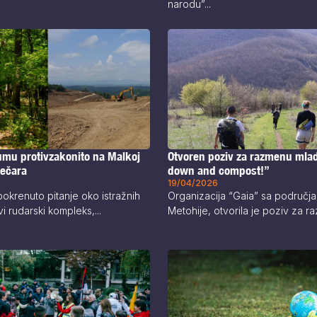
narodu”...
šumu protivzakonito na Malkoj
Otvoren poziv za razmenu mla
ječara
down and compost!”
19/04/2026
pokrenuto pitanje oko istražnih
Organizacija “Gaia” sa područja
i rudarski kompleks,...
Metohije, otvorila je poziv za ra