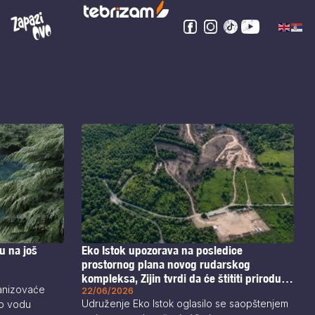
u na još
Eko Istok upozorava na posledice
prostornog plana novog rudarskog
kompleksa, Zijin tvrdi da će štititi prirodu i
ganizovaće
kulturno nasleđe
22/06/2026
Udruženje Eko Istok oglasilo se saopštenjem
o vodu