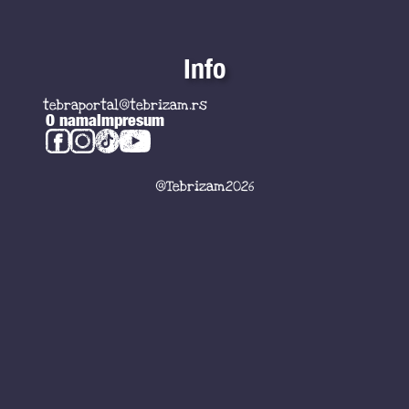
Info
tebraportal@tebrizam.rs
O nama
Impresum
@Tebrizam2026