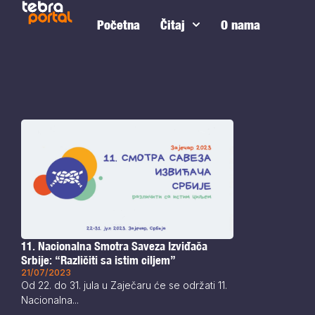
Početna
Čitaj
O nama
11. Nacionalna Smotra Saveza Izviđača
Srbije: “Različiti sa istim ciljem”
21/07/2023
Od 22. do 31. jula u Zaječaru će se održati 11.
Nacionalna...