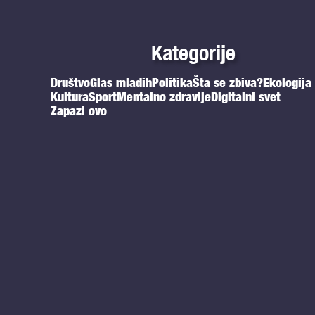
Kategorije
Društvo
Glas mladih
Politika
Šta se zbiva?
Ekologija
Kultura
Sport
Mentalno zdravlje
Digitalni svet
Zapazi ovo