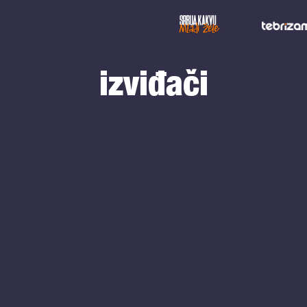
izviđači