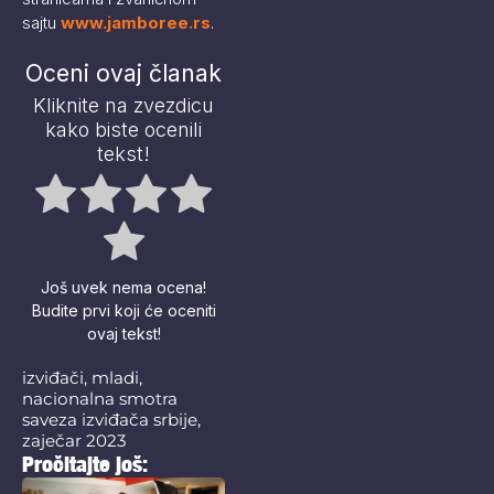
sajtu
www.jamboree.rs
.
Oceni ovaj članak
Kliknite na zvezdicu
kako biste ocenili
tekst!
Još uvek nema ocena!
Budite prvi koji će oceniti
ovaj tekst!
izviđači
,
mladi
,
nacionalna smotra
saveza izviđača srbije
,
zaječar 2023
Pročitajte još: