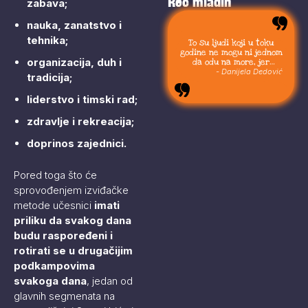
Reč mladih
zabava;
nauka, zanatstvo i
tehnika;
To su ljudi koji u toku
godine ne mogu ni jednom
organizacija, duh i
da odu na more, jer
moraju da budu uvek sa
- Danijela Dedović
tradicija;
svojom stokom.
liderstvo i timski rad;
zdravlje i rekreacija;
doprinos zajednici.
Pored toga što će
sprovođenjem izviđačke
metode učesnici
imati
priliku da svakog dana
budu raspoređeni i
rotirati se u drugačijim
podkampovima
svakoga dana
, jedan od
glavnih segmenata na