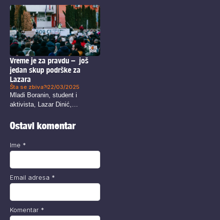
Vreme je za pravdu – još
jedan skup podrške za
Lazara
Šta se zbiva?
22/03/2025
Mladi Boranin, student i
aktivista, Lazar Dinić,
svakodnevno dobija punu...
Ostavi komentar
Ime
*
Email adresa
*
Komentar
*