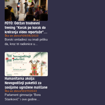
FOTO: Održan trodnevni
trening “Korak po korak do
kreiranja video reportaže”
Šta se zbiva?
29/08/2023
za mlade u Boru
Borski omladinci su imali priliku
da, kroz tri radionice u...
Humanitarna akcija:
Novogodišnji paketići za
socijalno ugrožene mališane
Šta se zbiva?
23/11/2023
Parlament gimnazije “Bora
Stanković” i ove godine
udružuje i poziva...