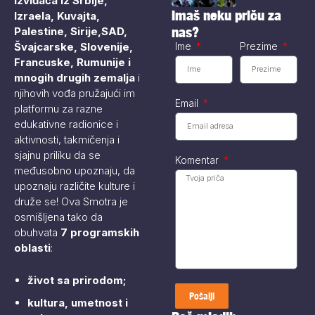
izviđača iz Srbije,
svetu nakon što
Imaš neku priču za
Izraela, Kuvajta,
je...
nas?
Palestine, Sirije,
SAD,
Ime
Prezime
Švajcarske, Slovenije,
Francuske, Rumunije i
mnogih drugih zemalja
i
njihovih vođa pružajući im
Email
platformu za razne
edukativne radionice i
aktivnosti, takmičenja i
sjajnu priliku da se
Komentar
međusobno upoznaju, da
upoznaju različite kulture i
druže se! Ova Smotra je
osmišljena tako da
obuhvata
7 programskih
oblasti
:
život sa prirodom;
Pošalji
kultura, umetnost i