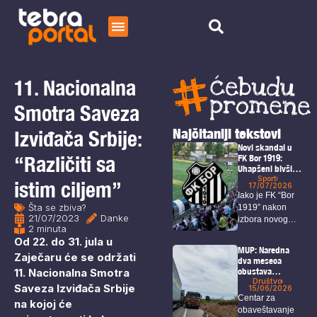
Početna
Čitaj
11. Nacionalna
O nama
Smotra Saveza
Najčitaniji tekstovi
Izviđača Srbije:
Novi skandal u
“Različiti sa
FK Bor 1919:
Uhapšeni bivši
predsednik,
Sport
istim ciljem”
17/07/2026
sekretar i igrači
Iako je FK “Bor
Šta se zbiva?
1919” nakon
21/07/2023
Danke
izbora novog
2 minuta
predsednika i...
Od 22. do 31. jula u
MUP: Naredna
Zaječaru će se održati
dva meseca
11. Nacionalna Smotra
obustava
saobraćaja na
Društvo
Saveza Izviđača Srbije
15/06/2026
deonici Bor –
Centar za
na kojoj će
Selište
obaveštavanje