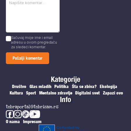
Sačuvaj moje ime i email
adresu u ovom pregledaču
za sledeći komentar.
Kategorije
Društvo
Glas mladih
Politika
Šta se zbiva?
Ekologija
Kultura
Sport
Mentalno zdravlje
Digitalni svet
Zapazi ovo
Info
tebraportal@tebrizam.rs
O nama
Impresum