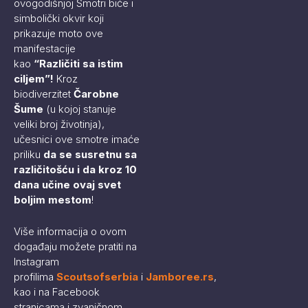
ovogodišnjoj Smotri biće i
simbolički okvir koji
prikazuje moto ove
manifestacije
kao
“Različiti sa istim
ciljem”!
Kroz
biodiverzitet
Čarobne
Šume
(u kojoj stanuje
veliki broj životinja),
učesnici ove smotre imaće
priliku
da se susretnu sa
različitošću i da kroz 10
dana učine ovaj svet
boljim mestom
!
Više informacija o ovom
događaju možete pratiti na
Instagram
profilima
Scoutsofserbia
i
Jamboree.rs
,
kao i na Facebook
stranicama i zvaničnom