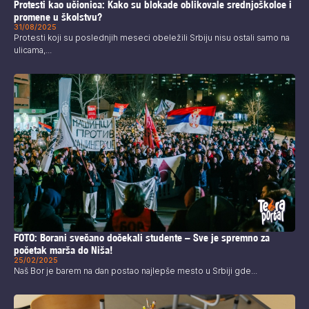
Protesti kao učionica: Kako su blokade oblikovale srednjoškolce i
promene u školstvu?
31/08/2025
Protesti koji su poslednjih meseci obeležili Srbiju nisu ostali samo na
ulicama,...
FOTO: Borani svečano dočekali studente – Sve je spremno za
početak marša do Niša!
25/02/2025
Naš Bor je barem na dan postao najlepše mesto u Srbiji gde...