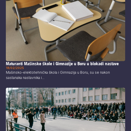
Maturanti Mašinske škole i Gimnazije u Boru u blokadi nastave
18/02/2025
Mašinsko-elektotehnička škola i Gimnazija u Boru, su se nakon
sastanaka nastavnika i...