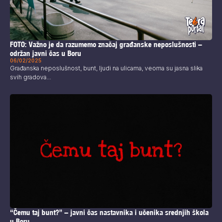
FOTO: Važno je da razumemo značaj građanske neposlušnosti –
održan javni čas u Boru
06/02/2025
Građanska neposlušnost, bunt, ljudi na ulicama, veoma su jasna slika
svih gradova...
“Čemu taj bunt?” – javni čas nastavnika i učenika srednjih škola
u Boru