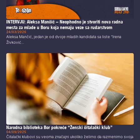
INTERVJU: Aleksa Mančić – Neophodno je stvoriti nova radna
mesta za mlade u Boru koja nemaju veze sa rudarstvom
24/03/2026
Aleksa Mančić, jedan je od dvoje mladih kandidata sa liste “Irena
Živković...
Narodna biblioteka Bor pokreće “Ženski čitalački klub”
04/09/2025
Čitalački klubovi su veoma značajni ukoliko želimo da razmenimo svoja