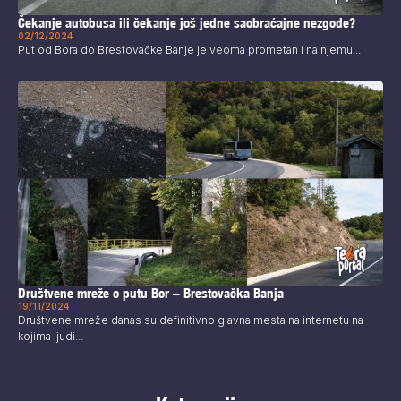
Čekanje autobusa ili čekanje još jedne saobraćajne nezgode?
02/12/2024
Put od Bora do Brestovačke Banje je veoma prometan i na njemu...
Društvene mreže o putu Bor – Brestovačka Banja
19/11/2024
Društvene mreže danas su definitivno glavna mesta na internetu na
kojima ljudi...