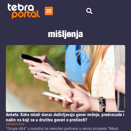
Početna
mišljenja
Čitaj
O nama
Anketa: Kako mladi danas doživljavaju govor mržnje, predrasude i
način na koji se u društvu govori o prošlosti?
28/04/2026
“Grupa 484” u saradnji sa nekoliko partnera u okviru projekta “Mladi