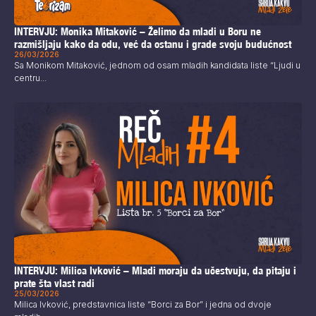
INTERVJU: Monika Mitaković – Želimo da mladi u Boru ne
razmišljaju kako da odu, već da ostanu i grade svoju budućnost
26/03/2026
Sa Monikom Mitaković, jednom od osam mladih kandidata liste “Ljudi u
centru...
INTERVJU: Milica Ivković – Mladi moraju da učestvuju, da pitaju i
prate šta vlast radi
25/03/2026
Milica Ivković, predstavnica liste “Borci za Bor” i jedna od dvoje