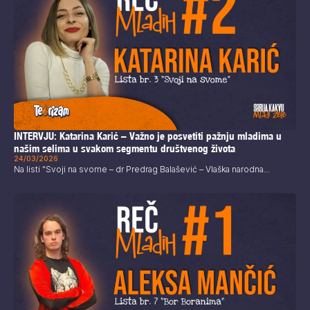
INTERVJU: Katarina Karić – Važno je posvetiti pažnju mladima u
našim selima u svakom segmentu društvenog života
24/03/2026
Na listi "Svoji na svome – dr Predrag Balašević – Vlaška narodna...