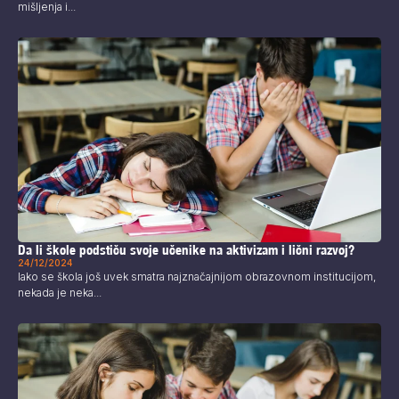
mišljenja i...
Da li škole podstiču svoje učenike na aktivizam i lični razvoj?
24/12/2024
Iako se škola još uvek smatra najznačajnijom obrazovnom institucijom,
nekada je neka...