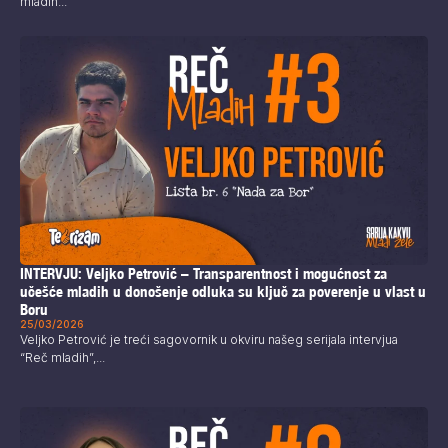
mladih...
INTERVJU: Veljko Petrović – Transparentnost i mogućnost za
učešće mladih u donošenje odluka su ključ za poverenje u vlast u
Boru
25/03/2026
Veljko Petrović je treći sagovornik u okviru našeg serijala intervjua
“Reč mladih”,...