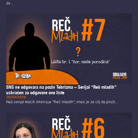
za...
SNS ne odgovara na poziv Tebrizma – Serijal “Reč mladih”
uskraćen za odgovore ove liste
26/03/2026
Naš serijal kraćih intervjua “Reč mladih”, imao je za cilj da pruži...