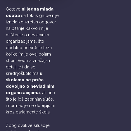
Gotovo
ni jedna mlada
osoba
sa fokus grupe nije
iznela konkretan odgovor
na pitanje kakvo im je
mišljenje o nevladinim
organizacijama, što
dodatno potvrđuje tezu
koliko im je ovaj pojam
stran. Veoma značajan
detalj je i da se
srednjoškolcima
u
školama ne priča
dovoljno
o nevladinim
organizacijama
, ali ono
što je još zabrinjavajuće,
informacije ne dobijaju ni
kroz parlamente škola.
Zbog ovakve situacije