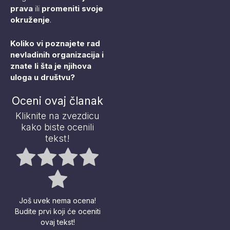
prava
ili
promeniti svoje
okruženje
.
Koliko vi poznajete rad
nevladinih organizacija i
znate li šta je njihova
uloga u društvu?
Oceni ovaj članak
Kliknite na zvezdicu
kako biste ocenili
tekst!
Još uvek nema ocena!
Budite prvi koji će oceniti
ovaj tekst!