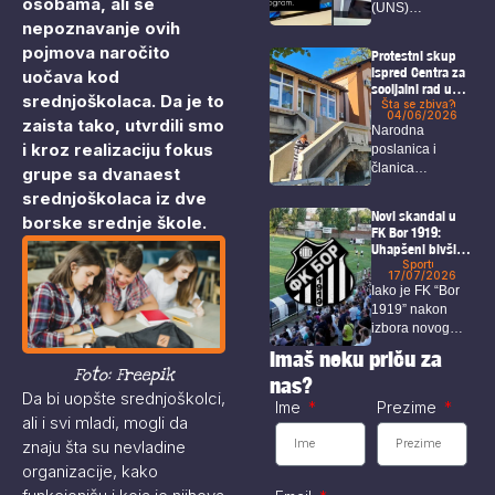
osobama, ali se
(UNS)
nepoznavanje ovih
upozorava da
Happy TV nije
pojmova naročito
Protestni skup
obavestila...
ispred Centra za
uočava kod
socijalni rad u
srednjoškolaca. Da je to
Boru
Šta se zbiva?
04/06/2026
zaista tako, utvrdili smo
Narodna
i kroz realizaciju fokus
poslanica i
članica
grupe sa dvanaest
Radničke partije,
srednjoškolaca iz dve
Irena Živković,
Novi skandal u
borske srednje škole.
na društvenim...
FK Bor 1919:
Uhapšeni bivši
predsednik,
Sport
17/07/2026
sekretar i igrači
Iako je FK “Bor
1919” nakon
izbora novog
predsednika i...
Imaš neku priču za
Foto: Freepik
nas?
Da bi uopšte srednjoškolci,
Ime
Prezime
ali i svi mladi, mogli da
znaju šta su nevladine
organizacije, kako