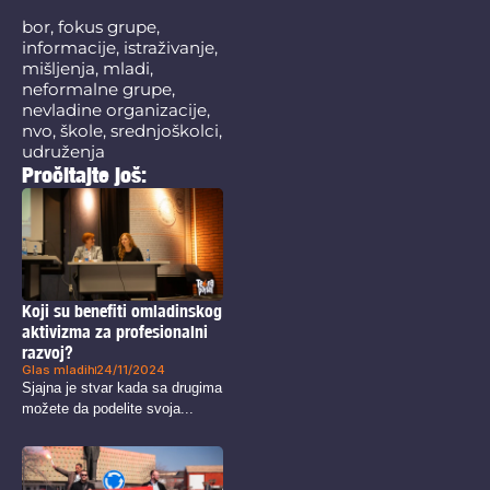
bor
,
fokus grupe
,
informacije
,
istraživanje
,
mišljenja
,
mladi
,
neformalne grupe
,
nevladine organizacije
,
nvo
,
škole
,
srednjoškolci
,
udruženja
Pročitajte još:
Koji su benefiti omladinskog
aktivizma za profesionalni
razvoj?
Glas mladih
24/11/2024
Sjajna je stvar kada sa drugima
možete da podelite svoja...