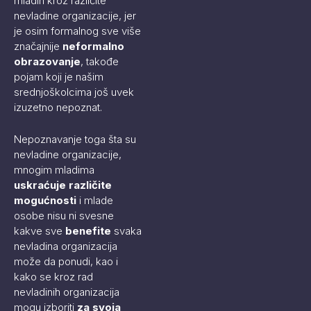
mladih kroz različite
nevladine organizacije, jer
je osim formalnog sve više
značajnije
neformalno
obrazovanje
, takođe
pojam koji je našim
srednjoškolcima još uvek
izuzetno nepoznat.
Nepoznavanje toga šta su
nevladine organizacije,
mnogim mladima
uskraćuje različite
mogućnosti
i mlade
osobe nisu ni svesne
kakve sve
benefite
svaka
nevladina organizacija
može da ponudi, kao i
kako se kroz rad
nevladinih organizacija
mogu izboriti
za svoja