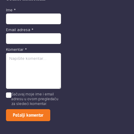
Ime
*
Email adresa
*
Komentar
*
Sačuvaj moje ime i email
adresu u ovom pregledaču
za sledeći komentar.