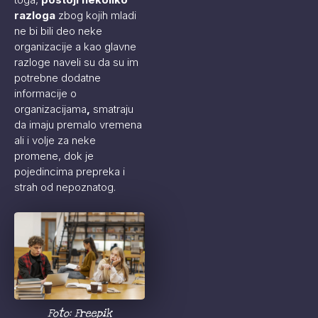
razloga
zbog kojih mladi
ne bi bili deo neke
organizacije a kao glavne
razloge naveli su da su im
potrebne dodatne
informacije o
organizacijama
,
smatraju
da imaju premalo vremena
ali i volje za neke
promene, dok je
pojedincima prepreka i
strah od nepoznatog.
Foto: Freepik