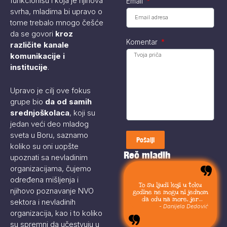
funkcionišu i koja je njihova
Email
svrha, mladima bi upravo o
tome trebalo mnogo češće
da se govori
kroz
Komentar
različite kanale
komunikacije i
institucije
.
Upravo je cilj ove fokus
grupe bio
da od samih
srednjoškolaca
, koji su
jedan veći deo mladog
sveta u Boru, saznamo
Pošalji
koliko su oni uopšte
Reč mladih
upoznati sa nevladinim
organizacijama, čujemo
određena mišljenja i
To su ljudi koji u toku
njihovo poznavanje NVO
godine ne mogu ni jednom
da odu na more, jer
sektora i nevladinih
moraju da budu uvek sa
- Danijela Dedović
organizacija, kao i to koliko
svojom stokom.
su spremni da učestvuju u