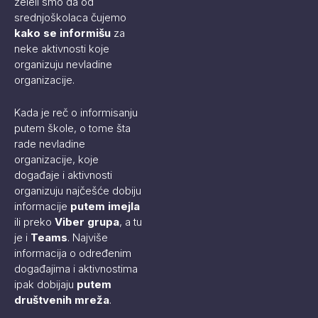
želeli smo da od
srednjoškolaca čujemo
kako se informišu
za
neke aktivnosti koje
organizuju nevladine
organizacije.
Kada je reč o informisanju
putem škole, o tome šta
rade nevladine
organizacije, koje
događaje i aktivnosti
organizuju najčešće dobiju
informacije
putem imejla
ili preko
Viber grupa
, a tu
je i
Teams
. Najviše
informacija o određenim
događajima i aktivnostima
ipak dobijaju
putem
društvenih mreža
.