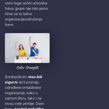
osim toga većini učesnika
fokus grupe nije bilo jasno
čime se to tačno
organizacije/udruženja
bave.
Foto: Freepik
Srednjoškolci
nisu bili
sigurni
da li poznaju
određene omladinske
organizacije, kako u
samom Boru, tako i na
nivou cele zemlje. Osim
toga,
postoji nekoliko