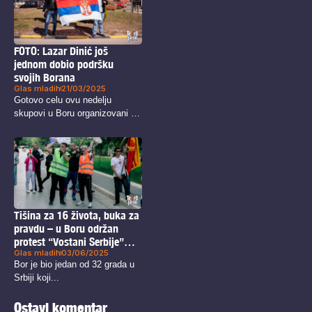
FOTO: Lazar Dinić još
jednom dobio podršku
svojih Borana
Glas mladih
21/03/2025
Gotovo celu ovu nedelju
skupovi u Boru organizovani su
sa...
Tišina za 16 života, buka za
pravdu – u Boru održan
protest “Vostani Serbije”
Glas mladih
03/06/2025
(FOTO)
Bor je bio jedan od 32 grada u
Srbiji koji...
Ostavi komentar