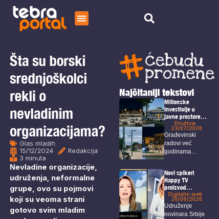
Početna
Čitaj
Šta su borski
O nama
srednjoškolci
Najčitaniji tekstovi
rekli o
Milionske
nevladinim
investicije u
javne prostore
koje Borani jedva
Društvo
organizacijama?
23/07/2026
koriste
Građevinski
Glas mladih
radovi već
15/12/2024
Redakcija
godinama
3 minuta
predstavljaju
Nevladine organizacije,
prepoznatljivu
Novi spikeri
udruženja, neformalne
sliku Bora, a
Happy TV
među...
grupe, ovo su pojmovi
proizvod
veštačke
Digitalni svet
koji su veoma strani
20/06/2026
inteligencije
Udruženje
gotovo svim mladim
novinara Srbije