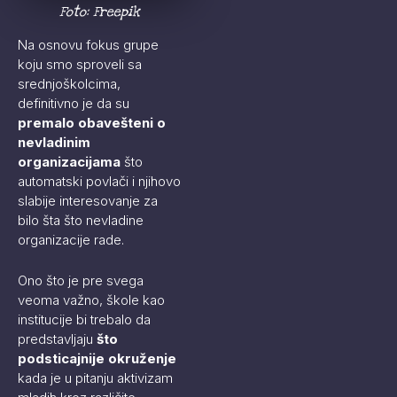
Foto: Freepik
Na osnovu fokus grupe
koju smo sproveli sa
srednjoškolcima,
definitivno je da su
premalo obavešteni o
nevladinim
organizacijama
što
automatski povlači i njihovo
slabije interesovanje za
bilo šta što nevladine
organizacije rade.
Ono što je pre svega
veoma važno, škole kao
institucije bi trebalo da
predstavljaju
što
podsticajnije okruženje
kada je u pitanju aktivizam