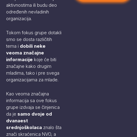
aktivnostima ili budu deo
određenih nevladinih
organizacija.
Tokom fokus grupe dotakli
smo se dosta različitih
tema i
dobili neke
veoma značajne
informacije
koje će biti
značajne kako drugim
mladima, tako i pre svega
organizacijama za mlade.
Kao veoma značajna
informacija sa ove fokus
grupe izdvaja se činjenica
da je
samo dvoje od
dvanaest
srednjoškolaca
znalo šta
znači skraćenica NVO, a