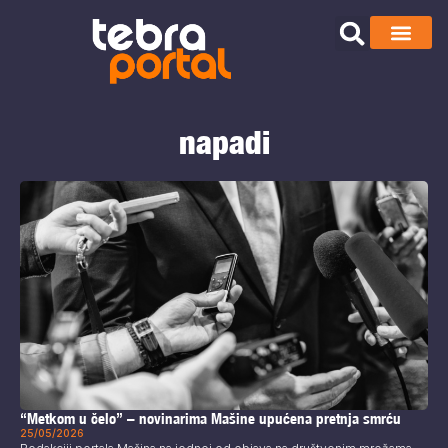
napadi
“Metkom u čelo” – novinarima Mašine upućena pretnja smrću
25/05/2026