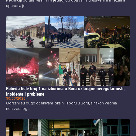
Redakciji portala Mašina na jednoj od objava na društvenim mrežama
upućena je...
Pobeda liste broj 1 na izborima u Boru uz brojne neregularnosti,
incidente i probleme
30/03/2026
Održani su dugo očekivani lokalni izboru u Boru, a nakon veoma
neizvesnog...