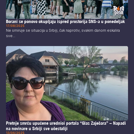
Borani se ponovo okupljaju ispred prostorija SNS-a u ponedeljak
17/08/2025
Ne smiruje se situacija u Srbiji, čak naprotiv, svakim danom eskalira
sve...
Pretnje smrću upućene urednici portala “Glas Zaječara” – Napadi
na novinare u Srbiji sve učestaliji
13/06/2025