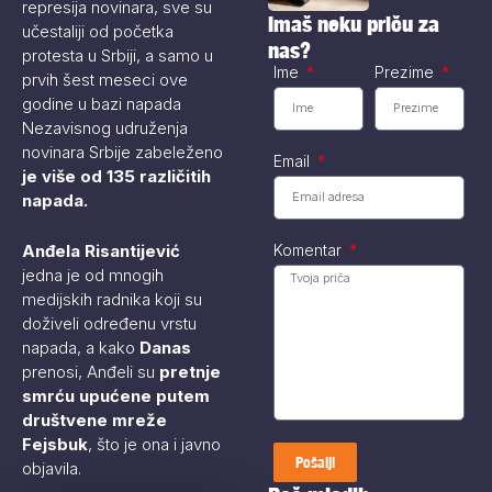
represija novinara, sve su
mobilnog
Imaš neku priču za
učestaliji od početka
telefona...
nas?
protesta u Srbiji, a samo u
Ime
Prezime
prvih šest meseci ove
godine u bazi napada
Nezavisnog udruženja
novinara Srbije zabeleženo
Email
je više od 135 različitih
napada.
Komentar
Anđela Risantijević
jedna je od mnogih
medijskih radnika koji su
doživeli određenu vrstu
napada, a kako
Danas
prenosi, Anđeli su
pretnje
smrću upućene putem
društvene mreže
Fejsbuk
, što je ona i javno
Pošalji
objavila.