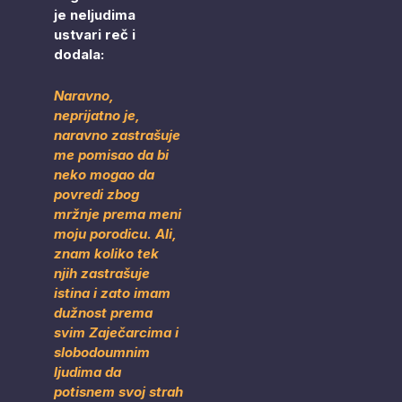
je neljudima
ustvari reč i
dodala:
Naravno,
neprijatno je,
naravno zastrašuje
me pomisao da bi
neko mogao da
povredi zbog
mržnje prema meni
moju porodicu. Ali,
znam koliko tek
njih zastrašuje
istina i zato imam
dužnost prema
svim Zaječarcima i
slobodoumnim
ljudima da
potisnem svoj strah