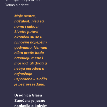
Danas sledeće:
Moje sestre,
nažalost, nisu sa
nama i njihovi
životni putevi
okončali su se u
njihovim najlepšim
godinama. Nemam
ništa protiv kada
napadaju mene i
moj rad, ali dirati u
nečiju porodicu u
najnežnije
uspomene – zločin
je bez presedana.
Urednica Glasa
Zaječara je jasno
naglasila o kakvim