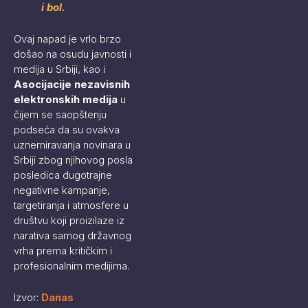
i bol.
Ovaj napad je vrlo brzo
došao na osudu javnosti i
medija u Srbiji, kao i
Asocijacije nezavisnih
elektronskih medija
u
čijem se saopštenju
podseća da su ovakva
uznemiravanja novinara u
Srbiji zbog njihovog posla
posledica dugotrajne
negativne kampanje,
targetiranja i atmosfere u
društvu koji proizilaze iz
narativa samog državnog
vrha prema kritičkim i
profesionalnim medijima.
Izvor:
Danas