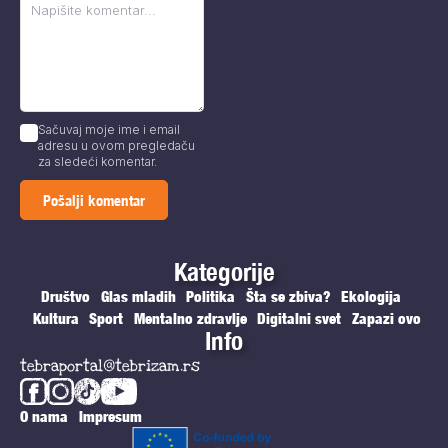
Sačuvaj moje ime i email
adresu u ovom pregledaču
za sledeći komentar.
Kategorije
Društvo
Glas mladih
Politika
Šta se zbiva?
Ekologija
Kultura
Sport
Mentalno zdravlje
Digitalni svet
Zapazi ovo
Info
tebraportal@tebrizam.rs
O nama
Impresum