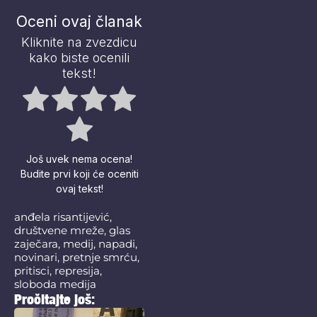
Oceni ovaj članak
Kliknite na zvezdicu
kako biste ocenili
tekst!
Još uvek nema ocena!
Budite prvi koji će oceniti
ovaj tekst!
anđela risantijević
,
društvene mreže
,
glas
zaječara
,
medij
,
napadi
,
novinari
,
pretnje smrću
,
pritisci
,
represija
,
sloboda medija
Pročitajte još: