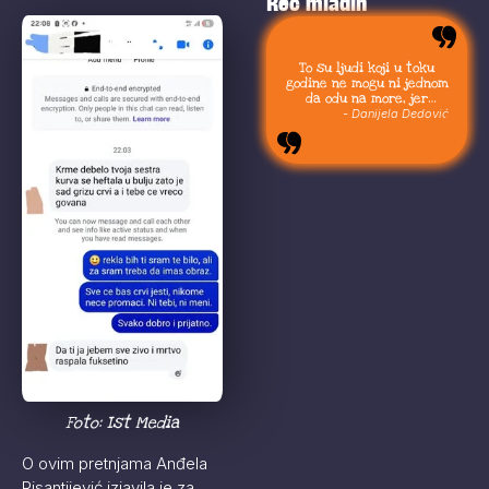
Reč mladih
To su ljudi koji u toku
godine ne mogu ni jednom
da odu na more, jer
moraju da budu uvek sa
- Danijela Dedović
svojom stokom.
Foto: Ist Media
O ovim pretnjama Anđela
Risantijević izjavila je za