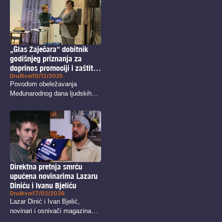
„Glas Zaječara“ dobitnik
godišnjeg priznanja za
doprinos promociji i zaštiti
Društvo
10/12/2025
ljudskih prava
Povodom obeležavanja
Međunarodnog dana ljudskih
prava, u Kući ljudskih prava...
Direktna pretnja smrću
upućena novinarima Lazaru
Diniću i Ivanu Bjeliću
Društvo
17/02/2026
Lazar Dinić i Ivan Bjelić,
novinari i osnivači magazina
“Revolt”,...