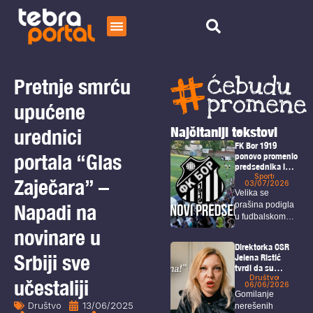
Početna
Čitaj
Pretnje smrću
O nama
upućene
Najčitaniji tekstovi
urednici
FK Bor 1919
portala “Glas
ponovo promenio
predsednika i
rukovodstvo
Sport
Zaječara” –
03/07/2026
kluba
Velika se
Napadi na
prašina podigla
u fudbalskom
svetu nakon što
novinare u
je...
Direktorka CSR
Srbiji sve
Jelena Ristić
tvrdi da su
navodi o čekanju
Društvo
učestaliji
06/06/2026
rešenja za isplatu
Gomilanje
neistiniti –
Društvo
13/06/2025
nerešenih
Održan protest