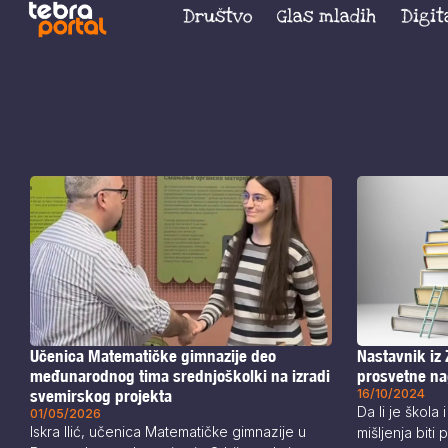
Društvo
Glas mladih
Digit
Učenica Matematičke gimnazije deo
Nastavnik iz 
međunarodnog tima srednjoškolki na izradi
prosvetne n
svemirskog projekta
16/10/2024
Da li je škola
01/05/2026
Iskra Ilić, učenica Matematičke gimnazije u
mišljenja biti 