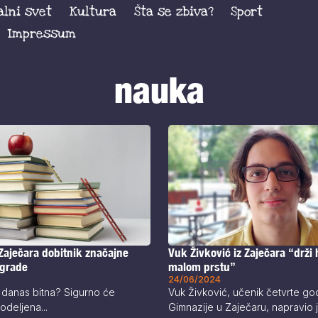
alni svet
Kultura
Šta se zbiva?
Sport
Impressum
nauka
Vuk Živković iz Zaječara “drži
Zaječara dobitnik značajne
malom prstu”
agrade
24/06/2024
Vuk Živković, učenik četvrte go
 i danas bitna? Sigurno će
Gimnazije u Zaječaru, napravio je
podeljena...