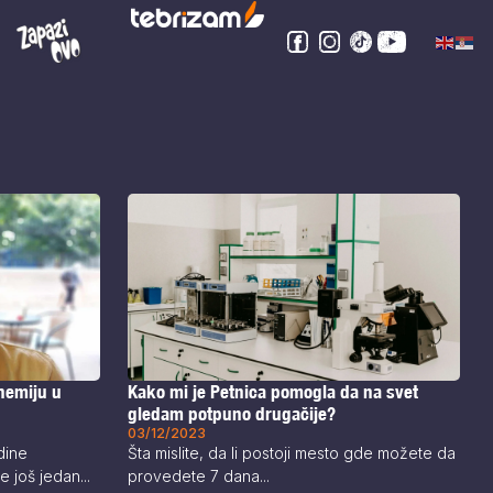
 hemiju u
Kako mi je Petnica pomogla da na svet
gledam potpuno drugačije?
03/12/2023
dine
Šta mislite, da li postoji mesto gde možete da
 još jedan...
provedete 7 dana...