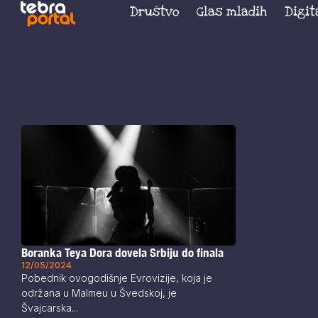
Društvo
Glas mladih
Digit
Boranka Teya Dora dovela Srbiju do finala
12/05/2024
Pobednik ovogodišnje Evrovizije, koja je
održana u Malmeu u Švedskoj, je
Švajcarska...