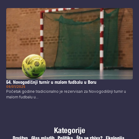
54. Novogodišnji turnir u malom fudbalu u Boru
09/01/2025
Početak godine tradicionalno je rezervisan za Novogodišnji turnir u
malom fudbalu u...
Kategorije
Društvo
Glas mladih
Politika
Šta se zbiva?
Ekologija