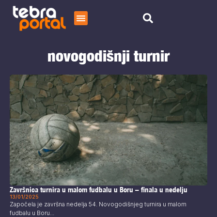
Početna
novogodišnji turnir
Čitaj
O nama
Završnica turnira u malom fudbalu u Boru – finala u nedelju
13/01/2025
Započela je završna nedelja 54. Novogodišnjeg turnira u malom
fudbalu u Boru...