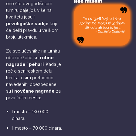
Reč mladih
ono što ovogodišnjem
turniru daje još više na
kvalitetu jesu i
To su ljudi koji u toku
godine ne mogu ni jednom
prvoligaške sudije
koji
da odu na more, jer
će deliti pravdu u velikom
moraju da budu uvek sa
- Danijela Dedović
svojom stokom.
broju utakmica.
Za sve učesnike na turniru
obezbežene su
robne
nagrade
i
pehari
. Kada je
reč o seniroskom delu
turnira, osim prethodno
navedenih, obezbeđene
su i
novčane nagrade
za
prva četiri mesta:
I mesto – 130 000
dinara.
II mesto – 70 000 dinara.