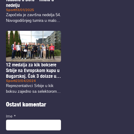
nedelju
Sport
13/01/2025
Započela je završna nedelja 54.
Novogodišnjeg turnira u malom
fudbalu...
12 medalja za kik boksere
Srbije na Evropskom kupu u
Bugarskoj. Čak 3 dolaze u
Sport
23/04/2024
Bor!
Reprezentativci Srbije u kik
boksu zajedno sa selektorom
Sinišom Vladimirovićem...
Ostavi komentar
Ime
*