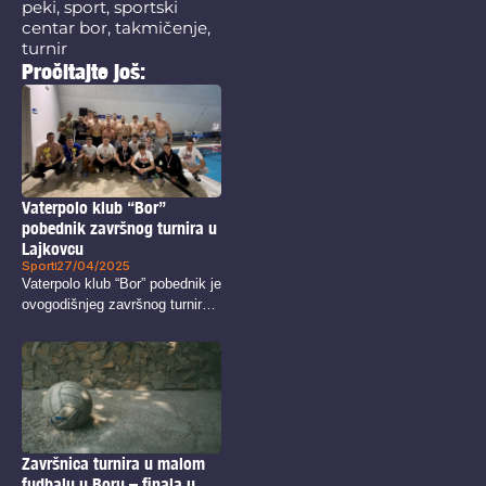
peki
,
sport
,
sportski
centar bor
,
takmičenje
,
turnir
Pročitajte još:
Vaterpolo klub “Bor”
pobednik završnog turnira u
Lajkovcu
Sport
27/04/2025
Vaterpolo klub “Bor” pobednik je
ovogodišnjeg završnog turnira
Razvojne lige...
Završnica turnira u malom
fudbalu u Boru – finala u