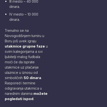
III mesto – 40 000
dinara.
IV mesto – 10 000
dinara.
Trenutno se na
Novogodišnjem turniru u
Boru još uvek igraju
utakmice grupne faze
u
svim kategorijama a svi
ljubitelji malog fudbala
moći će da isprate
utakmice uz plaćanje
ulaznice u iznosu od
simboličnih
50 dinara
.
Raspored i termine
odigravanja utakmica u
narednim danima
možete
pogledati ispod
.